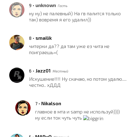
•
unknown
9
Гость
ну ну) не палевный) На гв палится только
так) вовремя я его удалил))
•
smailik
8
читерки да?? да там уже ез чита не
поиграешь=(
•
Jazz01
6
Местный
Искушение!!!! Ну скачаю, но потом удалю.....
честно.. хДДД
•
Nikalson
7
главное в мта и samp не используй))))
ну если ток чуть чуть
•
MAPuO
5