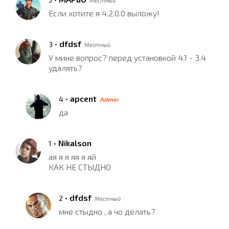
Местный
Если хотите я 4.2.0.0 выложу!
•
dfdsf
3
Местный
У мине вопрос? перед установкой 4.1 - 3.4
удалять?
•
apcent
4
Admin
да
•
Nikalson
1
ая я я яя я яй
КАК НЕ СТЫДНО
•
dfdsf
2
Местный
мне стыдно , а чо делать?