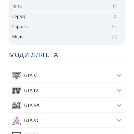
Читы
[7]
Сервер
[2]
Скрипты
[34]
Моды
[17]
МОДИ ДЛЯ GTA
GTA V
GTA IV
GTA SA
GTA VC