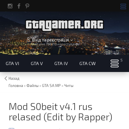
Вхід та реєстрація
Нас уже
750213
користувачів!
GTA VI
GTA V
GTA IV
GTA CW
Назад
Головна
»
Файлы
»
GTA SA MP
»
Читы
Mod S0beit v4.1 rus
relased (Edit by Rapper)