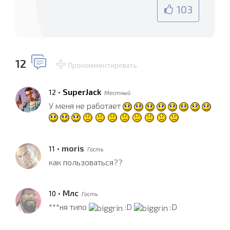
103
12
Прокомментировать
•
SuperJack
12
Местный
У меня не работает
•
moris
11
Гость
как пользоваться??
•
Млс
10
Гость
***ня типо
:D
:D