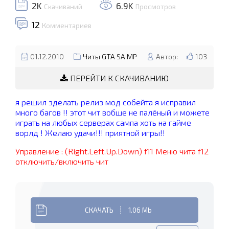
2K
6.9K
Скачиваний
Просмотров
12
Комментариев
01.12.2010
Читы GTA SA MP
Автор:
103
ПЕРЕЙТИ К СКАЧИВАНИЮ
я решил зделать релиз мод собейта я исправил
много багов !! этот чит вобше не палёный и можете
играть на любых серверах сампа хоть на гайме
ворлд ! Желаю удачи!!! приятной игры!!
Управление : (Right.Left.Up.Down) f11 Меню чита f12
отключить/включить чит
СКАЧАТЬ
1.06 Mb