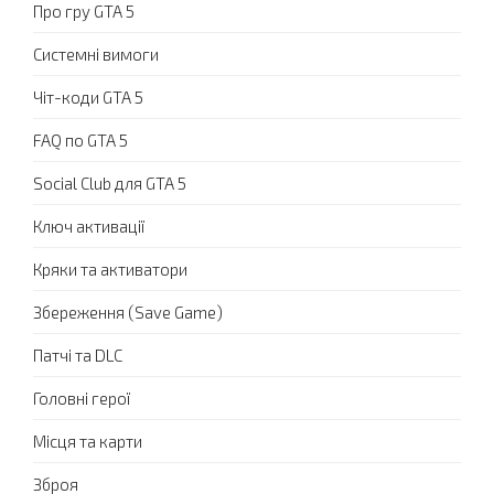
Про гру GTA 5
Системні вимоги
Чіт-коди GTA 5
FAQ по GTA 5
Social Club для GTA 5
Ключ активації
Кряки та активатори
Збереження (Save Game)
Патчі та DLC
Головні герої
Місця та карти
Зброя