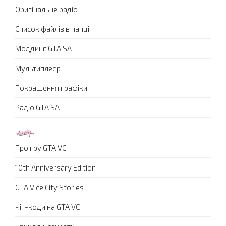
Оригінальне радіо
Список файлів в папці
Моддинг GTA SA
Мультиплеєр
Покращення графіки
Радіо GTA SA
Про гру GTA VC
10th Anniversary Edition
GTA Vice City Stories
Чіт-коди на GTA VC