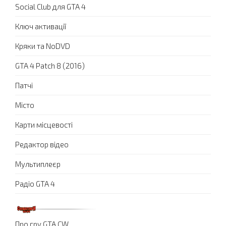
Social Club для GTA 4
Ключ активації
Кряки та NoDVD
GTA 4 Patch 8 (2016)
Патчі
Місто
Карти місцевості
Редактор відео
Мультиплеєр
Радіо GTA 4
Про гру GTA CW