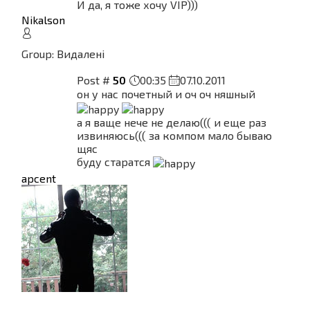
И да, я тоже хочу VIP)))
Nikalson
Group: Видалені
Post #
50
00:35
07.10.2011
он у нас почетный и оч оч няшный
а я ваще нече не делаю((( и еще раз
извиняюсь((( за компом мало бываю
щяс
буду старатся
apcent