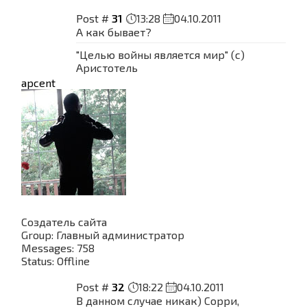
Post #
31
13:28
04.10.2011
А как бывает?
"Целью войны является мир" (с)
Аристотель
apcent
Создатель сайта
Group: Главный администратор
Messages:
758
Status:
Offline
Post #
32
18:22
04.10.2011
В данном случае никак) Сорри,