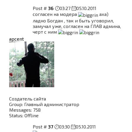
Post #
36
03:27
05.10.2011
согласен на модера
аха)
ладно Богдан , так и быть уговорил,
замучал уже, согласен на ГЛАВ админа,
черт с ним
apcent
Создатель сайта
Group: Главный администратор
Messages:
758
Status:
Offline
Post #
37
03:30
05.10.2011