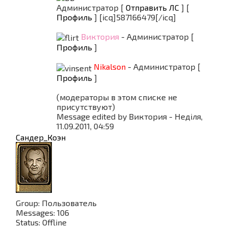
Администратор [
Отправить ЛС
] [
Профиль
] [icq]587166479[/icq]
Виктория
- Администратор [
Профиль
]
Nikalson
- Администратор [
Профиль
]
(модераторы в этом списке не
присутствуют)
Message edited by
Виктория
-
Неділя,
11.09.2011, 04:59
Сандер_Коэн
Group: Пользователь
Messages:
106
Status:
Offline