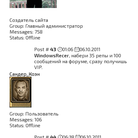
Создатель сайта
Group: Главный администратор
Messages:
758
Status:
Offline
Post #
43
01:06
06.10.2011
WindowsRecer
, набери 35 репы и 100
сообщений на форуме, сразу получишь
VIP.
Сандер_Коэн
Group: Пользователь
Messages:
106
Status:
Offline
Post #
44
06:38
06.10.2011