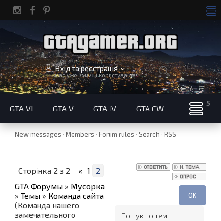
Вхід та реєстрація
Нас уже
750213
користувачів!
GTA VI
GTA V
GTA IV
GTA CW
New messages
·
Members
·
Forum rules
·
Search
·
RSS
Сторінка
2
з
2
«
1
2
GTA Форумы
»
Мусорка
»
Темы
»
Команда сайта
(Команда нашего
замечательного