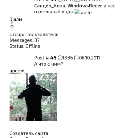
Сандер_Коэн
,
WindowsRecer
у нас
отдельный кадр
Эшли
Group: Пользователь
Messages:
37
Status:
Offline
Post #
46
13:36
06.10.2011
А что с ним?
apcent
Создатель сайта