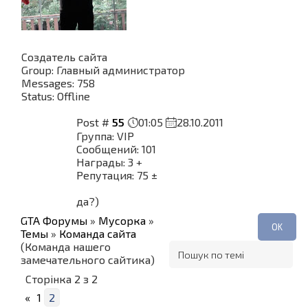
Создатель сайта
Group: Главный администратор
Messages:
758
Status:
Offline
Post #
55
01:05
28.10.2011
Группа: VIP
Сообщений: 101
Награды: 3 +
Репутация: 75 ±
да?)
GTA Форумы
»
Мусорка
»
Темы
»
Команда сайта
(Команда нашего
замечательного сайтика)
Сторінка
2
з
2
«
1
2