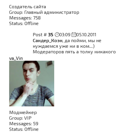
Создатель сайта
Group: Главный администратор
Messages:
758
Status:
Offline
Post #
35
03:09
05.10.2011
Сандер_Коэн
, да пойми, мы не
нуждаемся уже ни в ком....)
Модераторов пять а толку никакого
va_Vin
Модмейкер
Group: VIP
Messages:
59
Status:
Offline