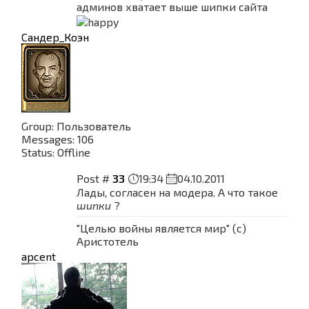
админов хватает выше шипки сайта
Сандер_Коэн
Group: Пользователь
Messages:
106
Status:
Offline
Post #
33
19:34
04.10.2011
Лады, согласен на модера. А что такое
шипки
?
"Целью войны является мир" (с)
Аристотель
apcent