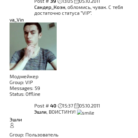
Post #
39
13:05
05.10.2011
Сандер_Коэн
, обломись, чувак. С тебя
достаточно статуса "VIP".
va_Vin
Модмейкер
Group: VIP
Messages:
59
Status:
Offline
Post #
40
15:37
05.10.2011
Эшли
, ВОИСТИНУ!
Эшли
Group: Пользователь