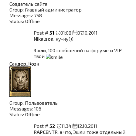
Создатель сайта
Group: Главный администратор
Messages:
758
Status:
Offline
Post #
51
01:08
07.10.2011
Nikalson
, ну-ну)))
Эшли
, 100 сообщений на форуме и VIP
твой
Сандер_Коэн
Group: Пользователь
Messages:
106
Status:
Offline
Post #
52
11:34
12.10.2011
RAPCENTR
, а что, Эшли тоже отдельный