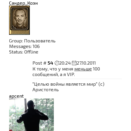
Сандер_Коэн
Group: Пользователь
Messages:
106
Status:
Offline
Post #
54
20:24
27.10.2011
К тому, что у меня
меньше
100
сообщений, а я VIP.
"Целью войны является мир" (с)
Аристотель
apcent