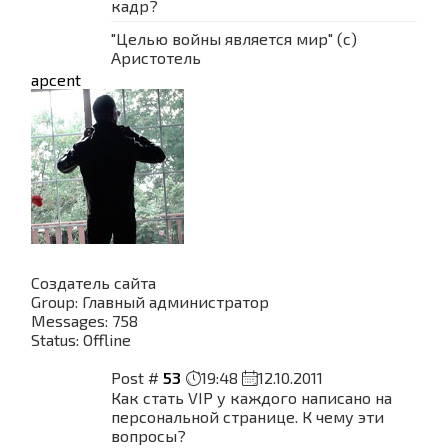
кадр?
"Целью войны является мир" (с)
Аристотель
apcent
Создатель сайта
Group: Главный администратор
Messages:
758
Status:
Offline
Post #
53
19:48
12.10.2011
Как стать VIP у каждого написано на
персональной странице. К чему эти
вопросы?