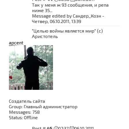
Так у меня ж 93 сообщения, и репа
ниже 35...
Message edited by
Сандер_Коэн
-
Четвер, 06.10.2011, 13:39
"Целью войны является мир" (с)
Аристотель
apcent
Создатель сайта
Group: Главный администратор
Messages:
758
Status:
Offline
Post #
45
07:37
06.10.2011