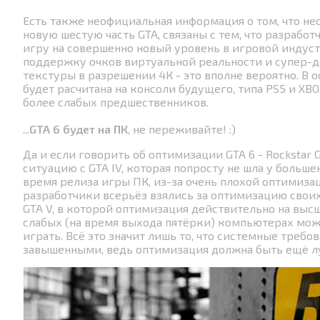
Есть также неофициальная информация о том, что не
новую шестую часть GTA, связаны с тем, что разраб
игру на совершенно новый уровень в игровой индуст
поддержку очков виртуальной реальности и супер-
текстуры в разрешении 4К - это вполне вероятно. В о
будет расчитана на консоли будущего, типа PS5 и XB
более слабых предшественников.
...
GTA 6 будет на ПК
, не переживайте! :)
Да и если говорить об оптимизации GTA 6 - Rockstar 
ситуацию с GTA IV, которая попросту не шла у больше
время релиза игры ПК, из-за очень плохой оптимизац
разработчики всерьёз взялись за оптимизацию своих
GTA V, в которой оптимизация действительно на высш
слабых (на время выхода пятёрки) компьютерах мож
играть. Всё это значит лишь то, что системные требов
завышенными, ведь оптимизация должна быть ещё л