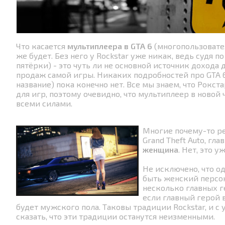
Что касается
мультиплеера в GTA 6
(многопользовател
же будет. Без него у Rockstar уже никак, ведь судя п
пятёрки) - это чуть ли не основной источник дохода 
продаж самой игры. Никаких подробностей про GTA 6
название) пока конечно нет. Все мы знаем, что Рокст
для игр, поэтому очевидно, что мультиплеер в новой 
всеми силами.
Многие почему-то ре
Grand Theft Auto, гл
женщина
. Нет, это у
Не исключено, что о
быть женский персон
несколько главных ге
если главный герой в
будет мужского пола. Таковы традиции Rockstar, и 
сказать, что эти традиции останутся неизменными.