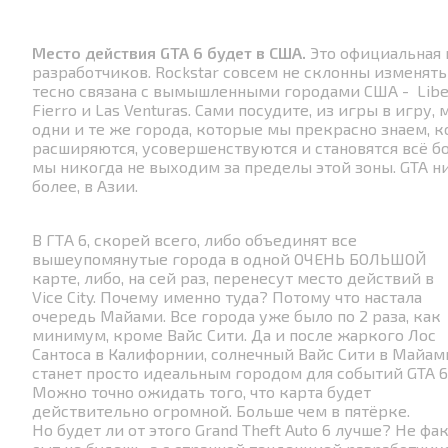
Место действия GTA 6 будет в США.
Это официальная 
разработчиков. Rockstar совсем не склонны изменят
тесно связана с вымышленными городами США - Liberty C
Fierro и Las Venturas. Сами посудите, из игры в игру
одни и те же города, которые мы прекрасно знаем, 
расширяются, усовершенствуются и становятся всё б
мы никогда не выходим за пределы этой зоны. GTA ник
более, в Азии.
В ГТА 6, скорей всего, либо объединят все
вышеупомянутые города в одной ОЧЕНЬ БОЛЬШОЙ
карте, либо, на сей раз, перенесут место действий в
Vice City. Почему именно туда? Потому что настала
очередь Майами. Все города уже было по 2 раза, как
минимум, кроме Вайс Сити. Да и после жаркого Лос
Сантоса в Калифорнии, солнечный Вайс Сити в Майам
станет просто идеальным городом для событий GTA 6
Можно точно ожидать того, что карта будет
действительно огромной. Больше чем в пятёрке.
Но будет ли от этого Grand Theft Auto 6 лучше? Не ф