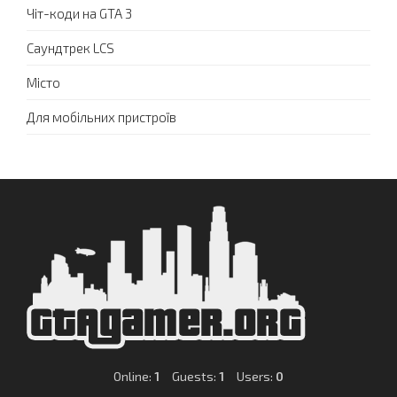
Чіт-коди на GTA 3
Саундтрек LCS
Місто
Для мобільних пристроїв
Online:
1
Guests:
1
Users:
0