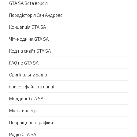
GTA SA Beta версія
Передісторія Сан Андреас
Концепція GTA SA
Чіт-коди на GTA SA
Код на скейт GTA SA
FAQ по GTA SA
Оригінальне радіо
Список файлів в папці
Моддинг GTA SA
Мультиплеєр
Покращення графіки
Радіо GTA SA