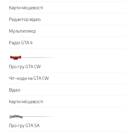
Карти місцевості
Редактор відео
Мультиплеєр
Радіо GTA 4
Про гру GTA CW
Чіт-коди на GTA CW
Відео
Карти місцевості
Про гру GTA SA