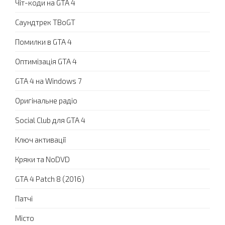
Чіт-коди на GTA 4
Саундтрек TBoGT
Помилки в GTA 4
Оптимізація GTA 4
GTA 4 на Windows 7
Оригінальне радіо
Social Club для GTA 4
Ключ активації
Кряки та NoDVD
GTA 4 Patch 8 (2016)
Патчі
Місто