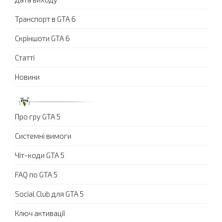
Транспорт в GTA 6
Скріншоти GTA 6
Статті
Новини
Про гру GTA 5
Системні вимоги
Чіт-коди GTA 5
FAQ по GTA 5
Social Club для GTA 5
Ключ активації