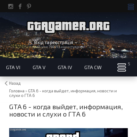
Вхід та реєстрація
Нас уже
750213
користувачів!
GTA VI
GTA V
GTA IV
GTA CW
Назад
Головна
»
GTA 6 - когда выйдет, информация, новости и
слухи о ГТА 6
GTA 6 - когда выйдет, информация,
новости и слухи о ГТА 6