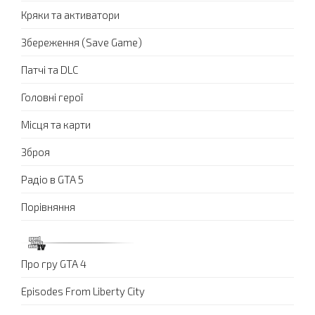
Кряки та активатори
Збереження (Save Game)
Патчі та DLC
Головні герої
Місця та карти
Зброя
Радіо в GTA 5
Порівняння
Про гру GTA 4
Episodes From Liberty City