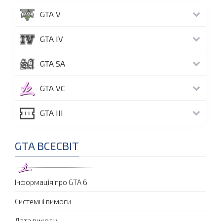
GTA V
GTA IV
GTA SA
GTA VC
GTA III
GTA ВСЕСВІТ
Інформація про GTA 6
Системні вимоги
Дата виходу