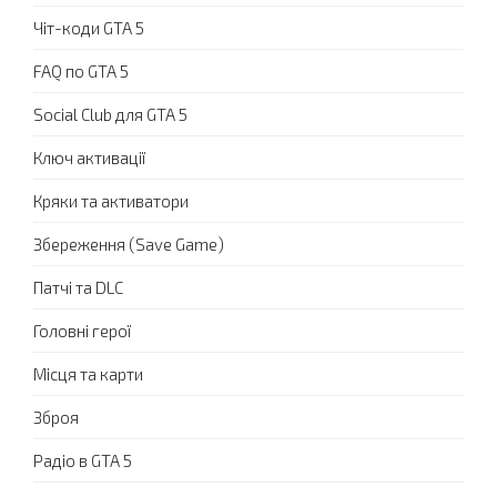
Чіт-коди GTA 5
FAQ по GTA 5
Social Club для GTA 5
Ключ активації
Кряки та активатори
Збереження (Save Game)
Патчі та DLC
Головні герої
Місця та карти
Зброя
Радіо в GTA 5