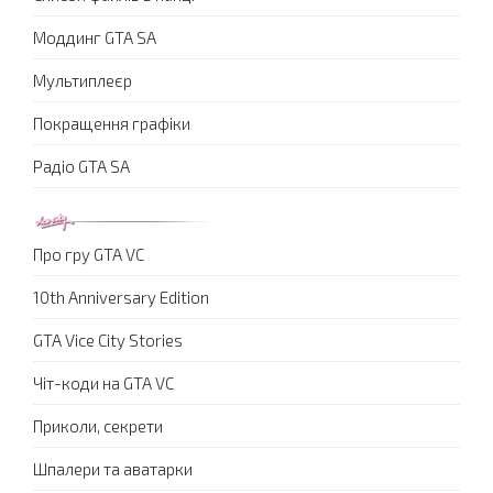
Моддинг GTA SA
Мультиплеєр
Покращення графіки
Радіо GTA SA
Про гру GTA VC
10th Anniversary Edition
GTA Vice City Stories
Чіт-коди на GTA VC
Приколи, секрети
Шпалери та аватарки