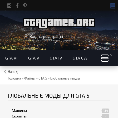
Вхід та реєстрація
Нас уже
750213
користувачів!
GTA VI
GTA V
GTA IV
GTA CW
Назад
Головна
»
Файлы
»
GTA 5
»
Глобальные моды
ГЛОБАЛЬНЫЕ МОДЫ ДЛЯ GTA 5
Машины
134
Скрипты
7