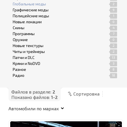
Глобальные моды
2
Графические моды
9
Полицейские моды
1
Новые локации
0
Скины
4
Программы
7
Оружие
0
Новые текстуры
2
Читы и трейнеры
2
Патчи и DLC
13
Кряки и NoDVD
3
Разное
8
Радио
18
Файлов в разделе:
2
Сортировка
Показано файлов:
1-2