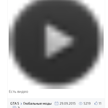
Есть видео
GTA 5
Глобальные моды
29.09.2015
5219
11
2