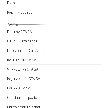
Відео
Карти місцевості
Про гру GTA SA
GTA SA Beta версія
Передісторія Сан Андреас
Концепція GTA SA
Чіт-коди на GTA SA
Код на скейт GTA SA
FAQ по GTA SA
Оригінальне радіо
Список файлів в папці