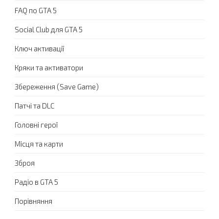
FAQ по GTA 5
Social Club для GTA 5
Ключ активації
Кряки та активатори
Збереження (Save Game)
Патчі та DLC
Головні герої
Місця та карти
Зброя
Радіо в GTA 5
Порівняння