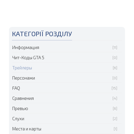
КАТЕГОРІЇ РОЗДІЛУ
Информация
[11]
Чит-Коды GTA 5
[0]
Трейлеры
[6]
Персонажи
[0]
FAQ
[15]
Сравнения
[4]
Превью
[6]
Слухи
[2]
Места и карты
[1]