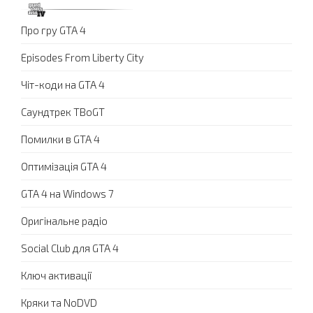
Про гру GTA 4
Episodes From Liberty City
Чіт-коди на GTA 4
Саундтрек TBoGT
Помилки в GTA 4
Оптимізація GTA 4
GTA 4 на Windows 7
Оригінальне радіо
Social Club для GTA 4
Ключ активації
Кряки та NoDVD