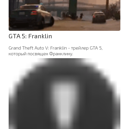
GTA 5: Franklin
Grand Theft Auto V: Franklin - трейлер GTA 5,
который посвящен Франклину.