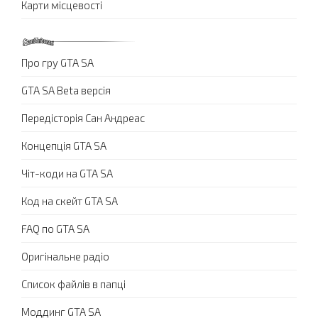
Карти місцевості
Про гру GTA SA
GTA SA Beta версія
Передісторія Сан Андреас
Концепція GTA SA
Чіт-коди на GTA SA
Код на скейт GTA SA
FAQ по GTA SA
Оригінальне радіо
Список файлів в папці
Моддинг GTA SA