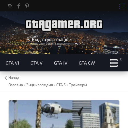
Вхід та реєстрація
Нас уже
750213
користувачів!
GTA VI
GTA V
GTA IV
GTA CW
Назад
Головна
»
Энциклопедия
»
GTA 5
»
Трейлеры