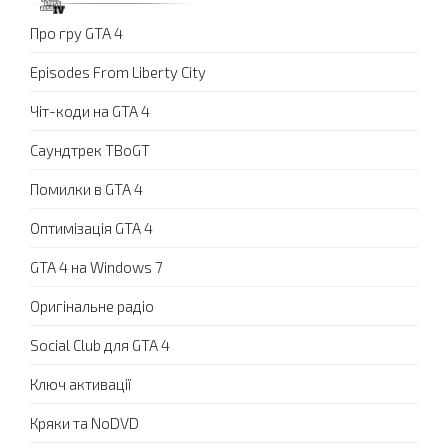
Про гру GTA 4
Episodes From Liberty City
Чіт-коди на GTA 4
Саундтрек TBoGT
Помилки в GTA 4
Оптимізація GTA 4
GTA 4 на Windows 7
Оригінальне радіо
Social Club для GTA 4
Ключ активації
Кряки та NoDVD