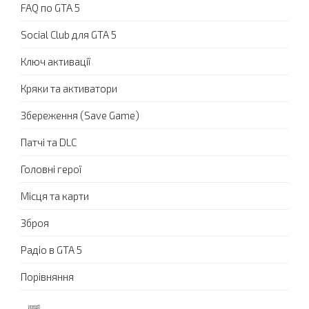
FAQ по GTA 5
Social Club для GTA 5
Ключ активації
Кряки та активатори
Збереження (Save Game)
Патчі та DLC
Головні герої
Місця та карти
Зброя
Радіо в GTA 5
Порівняння