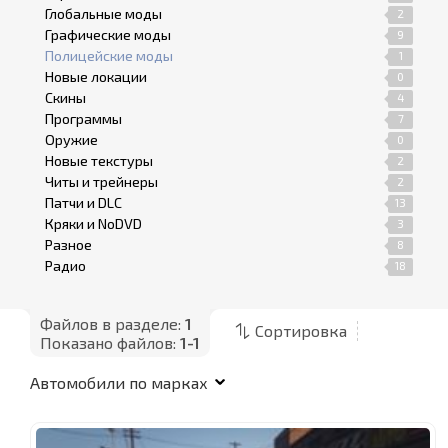
Глобальные моды
2
Графические моды
9
Полицейские моды
1
Новые локации
0
Скины
4
Программы
7
Оружие
0
Новые текстуры
2
Читы и трейнеры
2
Патчи и DLC
13
Кряки и NoDVD
3
Разное
8
Радио
18
Файлов в разделе:
1
Сортировка
Показано файлов:
1-1