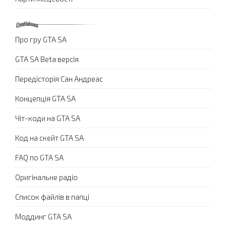
Про гру GTA SA
GTA SA Beta версія
Передісторія Сан Андреас
Концепція GTA SA
Чіт-коди на GTA SA
Код на скейт GTA SA
FAQ по GTA SA
Оригінальне радіо
Список файлів в папці
Моддинг GTA SA