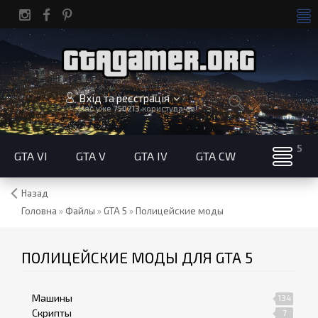
Вхід та реєстрація
Нас уже
750213
користувачів!
GTA VI
GTA V
GTA IV
GTA CW
Назад
Головна
»
Файлы
»
GTA 5
»
Полицейские моды
ПОЛИЦЕЙСКИЕ МОДЫ ДЛЯ GTA 5
Машины
134
Скрипты
7