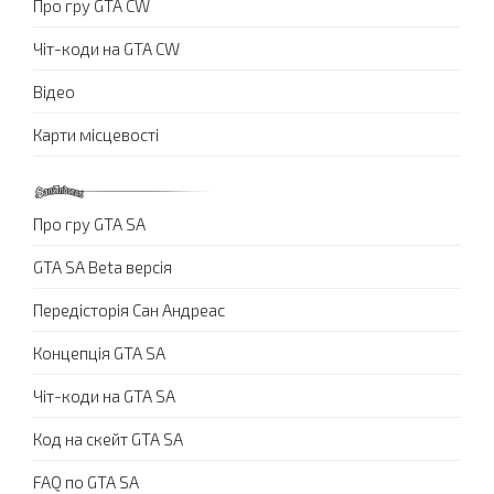
Про гру GTA CW
Чіт-коди на GTA CW
Відео
Карти місцевості
Про гру GTA SA
GTA SA Beta версія
Передісторія Сан Андреас
Концепція GTA SA
Чіт-коди на GTA SA
Код на скейт GTA SA
FAQ по GTA SA