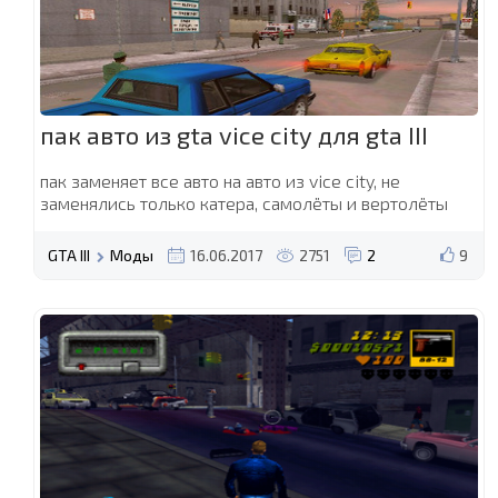
пак авто из gta vice city для gta III
пак заменяет все авто на авто из vice city, не
заменялись только катера, самолёты и вертолёты
GTA III
Моды
16.06.2017
2751
2
9