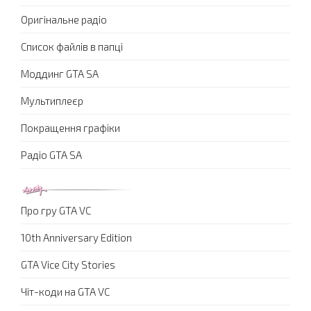
Оригінальне радіо
Список файлів в папці
Моддинг GTA SA
Мультиплеєр
Покращення графіки
Радіо GTA SA
Про гру GTA VC
10th Anniversary Edition
GTA Vice City Stories
Чіт-коди на GTA VC