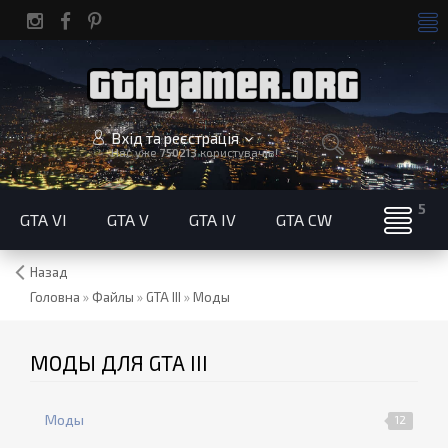
Вхід та реєстрація
Нас уже
750213
користувачів!
GTA VI
GTA V
GTA IV
GTA CW
Назад
Головна
»
Файлы
»
GTA III
»
Моды
МОДЫ ДЛЯ GTA III
Моды
12