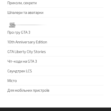
Приколи, секрети
Шпалери та аватарки
Про гру GTA 3
10th Anniversary Edition
GTA Liberty City Stories
Чіт-коди на GTA 3
Саундтрек LCS
Місто
Для мобільних пристроїв