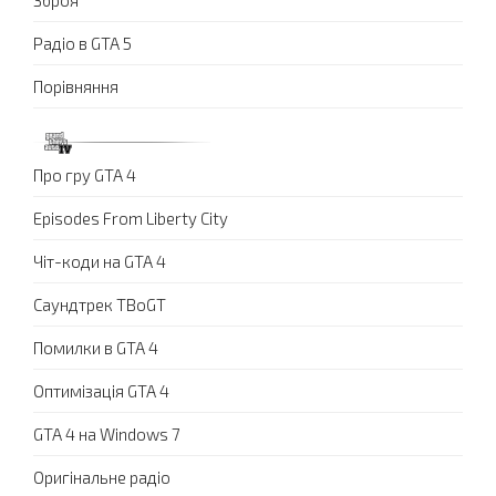
Зброя
Радіо в GTA 5
Порівняння
Про гру GTA 4
Episodes From Liberty City
Чіт-коди на GTA 4
Саундтрек TBoGT
Помилки в GTA 4
Оптимізація GTA 4
GTA 4 на Windows 7
Оригінальне радіо