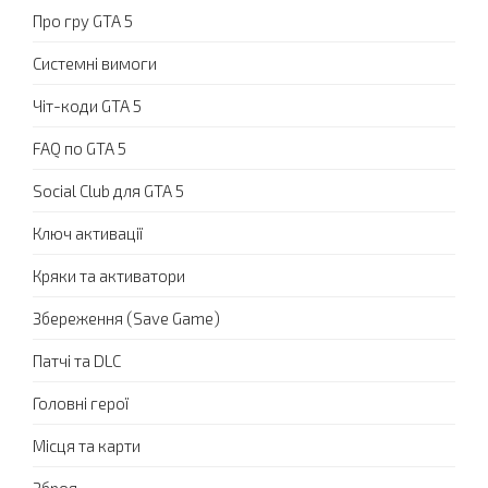
Про гру GTA 5
Системні вимоги
Чіт-коди GTA 5
FAQ по GTA 5
Social Club для GTA 5
Ключ активації
Кряки та активатори
Збереження (Save Game)
Патчі та DLC
Головні герої
Місця та карти