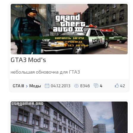
GTA3 Mod's
небольшая обновочка для ГТА3
GTA III
Моды
04.12.2013
8346
4
42