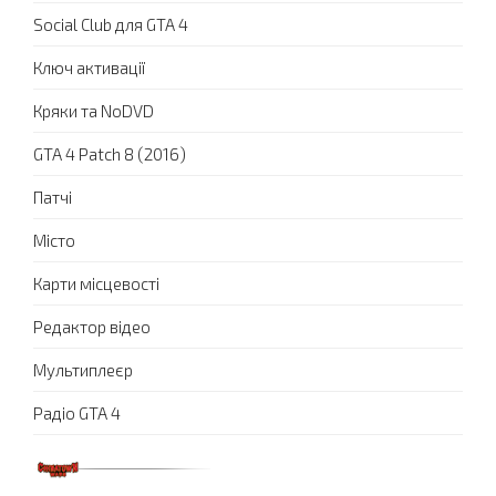
Social Club для GTA 4
Ключ активації
Кряки та NoDVD
GTA 4 Patch 8 (2016)
Патчі
Місто
Карти місцевості
Редактор відео
Мультиплеєр
Радіо GTA 4