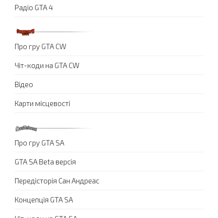
Радіо GTA 4
Про гру GTA CW
Чіт-коди на GTA CW
Відео
Карти місцевості
Про гру GTA SA
GTA SA Beta версія
Передісторія Сан Андреас
Концепція GTA SA