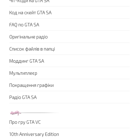
Чіт-коди на GTA SA
Код на скейт GTA SA
FAQ по GTA SA
Оригінальне радіо
Список файлів в папці
Моддинг GTA SA
Мультиплеєр
Покращення графіки
Радіо GTA SA
Про гру GTA VC
10th Anniversary Edition