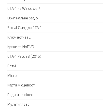
GTA 4 на Windows 7
Оригінальне радіо
Social Club для GTA 4
Ключ активації
Кряки та NoDVD
GTA 4 Patch 8 (2016)
Патчі
Місто
Карти місцевості
Редактор відео
Мультиплеєр