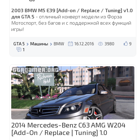
2003 BMW M5 E39 [Add-on / Replace / Tuning] v1.0
для GTA 5
- отличный конверт модели из Форза
Мотоспорт, без багов и с поддержкой всех функций
игры!
GTA 5
Машины
BMW
16.12.2016
3980
9
1
2014 Mercedes-Benz C63 AMG W204
[Add-On / Replace | Tuning] 1.0