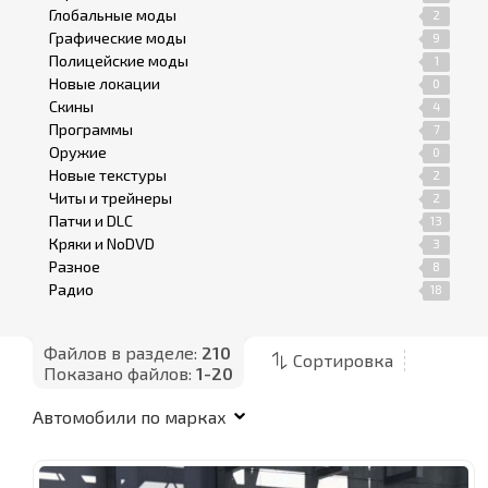
Глобальные моды
2
Графические моды
9
Полицейские моды
1
Новые локации
0
Скины
4
Программы
7
Оружие
0
Новые текстуры
2
Читы и трейнеры
2
Патчи и DLC
13
Кряки и NoDVD
3
Разное
8
Радио
18
Файлов в разделе:
210
Сортировка
Показано файлов:
1-20