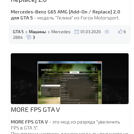
Mercedes-Benz G65 AMG [Add-On / Replace] 2.0
для GTA 5
- модель "Гелика" из Forza Motorsport.
GTA 5
Машины
Mercedes
01.03.2020
6
2884
3
MORE FPS GTA V
MORE FPS GTA V
- это мод из разряда "увеличить
FPS в GTA 5".
При помощи настроек данного мода, вы получаете не