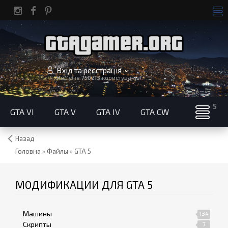
Вхід та реєстрація
Нас уже
750213
користувачів!
GTA VI
GTA V
GTA IV
GTA CW
Назад
Головна
»
Файлы
»
GTA 5
МОДИФИКАЦИИ ДЛЯ GTA 5
Машины
134
Скрипты
7