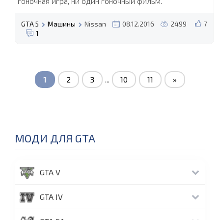
гоночная игра, ни один гоночный фильм.
GTA 5
Машины
Nissan
08.12.2016
2499
7
1
1
2
3
...
10
11
»
МОДИ ДЛЯ GTA
GTA V
GTA IV