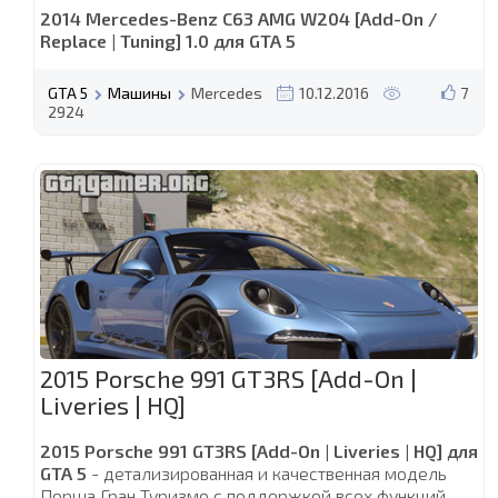
2014 Mercedes-Benz C63 AMG W204 [Add-On /
Replace | Tuning] 1.0 для GTA 5
GTA 5
Машины
Mercedes
10.12.2016
7
2924
2015 Porsche 991 GT3RS [Add-On |
Liveries | HQ]
2015 Porsche 991 GT3RS [Add-On | Liveries | HQ] для
GTA 5
- детализированная и качественная модель
Порша Гран Туризмо с поддержкой всех функций