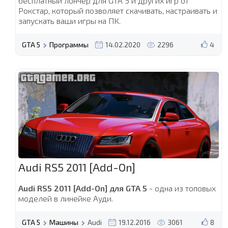
бесплатный лончер для GTA 5 и других игр от
Рокстар, который позволяет скачивать, настраивать и
запускать ваши игры на ПК.
GTA 5
Программы
14.02.2020
2296
4
Audi RS5 2011 [Add-On]
Audi RS5 2011 [Add-On] для GTA 5
- одна из топовых
моделей в линейке Ауди.
GTA 5
Машины
Audi
19.12.2016
3061
8