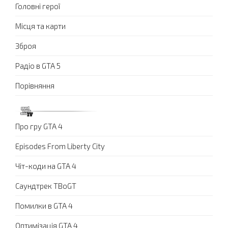
Головні герої
Місця та карти
Зброя
Радіо в GTA 5
Порівняння
Про гру GTA 4
Episodes From Liberty City
Чіт-коди на GTA 4
Саундтрек TBoGT
Помилки в GTA 4
Оптимізація GTA 4