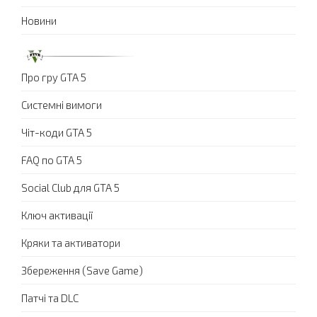
Новини
Про гру GTA 5
Системні вимоги
Чіт-коди GTA 5
FAQ по GTA 5
Social Club для GTA 5
Ключ активації
Кряки та активатори
Збереження (Save Game)
Патчі та DLC