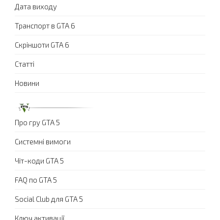
Дата виходу
Транспорт в GTA 6
Скріншоти GTA 6
Статті
Новини
Про гру GTA 5
Системні вимоги
Чіт-коди GTA 5
FAQ по GTA 5
Social Club для GTA 5
Ключ активації