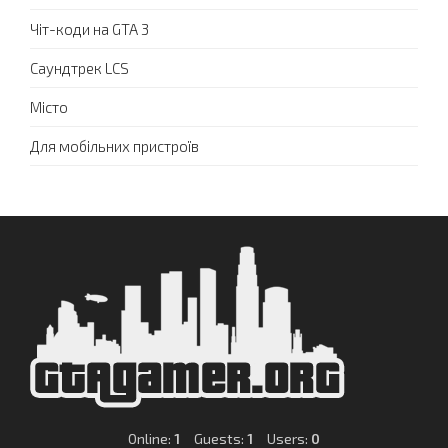
Чіт-коди на GTA 3
Саундтрек LCS
Місто
Для мобільних пристроїв
Online:
1
Guests:
1
Users:
0