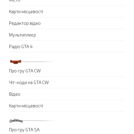
Карти місцевості
Редактор відео
Мультиплеєр
Радіо GTA 4
Про гру GTA CW
Чіт-коди на GTA CW
Відео
Карти місцевості
Про гру GTA SA