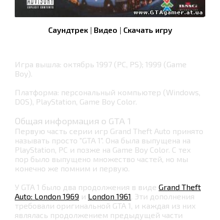
Саундтрек
|
Видео
|
Скачать игру
Игра вышла: октябрь 1997 (PC, PS); 1999 (Game
Boy).
Платформа: персональный компьютер (Windows,
DOS), PlayStation, Game Boy Color.
Общая информация о GTA 1
Первую часть серии игр Grand Theft Auto принято
называть просто "GTA 1". Она была выпущена на
PlayStation, PC и позже на Game Boy Color. С тех
пор было выпущено множество частей, но мы
конечно же помним и первую.
У GTA 1 было два продолжения в виде
Grand Theft
Auto: London 1969
и
London 1961
. Эти дополнения
требовали оригинальной GTA 1, и каждая из них
являлась продолжением предыдущей части