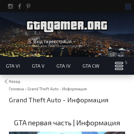
Вхід та реєстрація
Нас уже
750213
користувачів!
GTA VI
GTA V
GTA IV
GTA CW
Назад
Головна
»
Grand Theft Auto - Информация
Grand Theft Auto - Информация
GTA первая часть | Информация