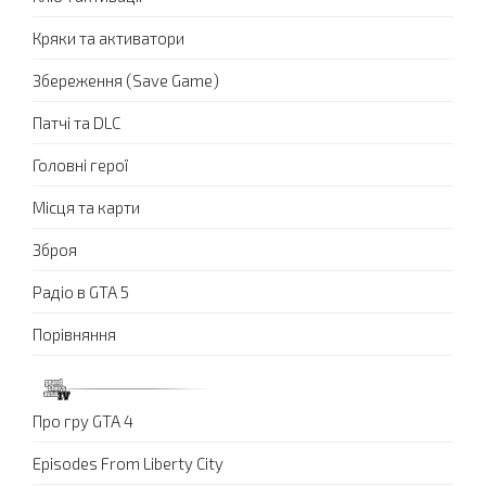
Кряки та активатори
Збереження (Save Game)
Патчі та DLC
Головні герої
Місця та карти
Зброя
Радіо в GTA 5
Порівняння
Про гру GTA 4
Episodes From Liberty City