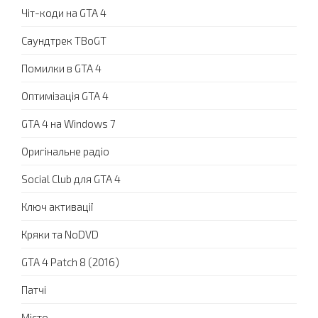
Чіт-коди на GTA 4
Саундтрек TBoGT
Помилки в GTA 4
Оптимізація GTA 4
GTA 4 на Windows 7
Оригінальне радіо
Social Club для GTA 4
Ключ активації
Кряки та NoDVD
GTA 4 Patch 8 (2016)
Патчі
Місто