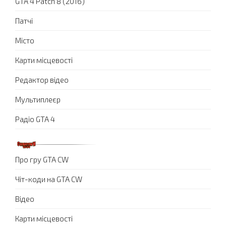
GTA 4 Patch 8 (2016)
Патчі
Місто
Карти місцевості
Редактор відео
Мультиплеєр
Радіо GTA 4
Про гру GTA CW
Чіт-коди на GTA CW
Відео
Карти місцевості