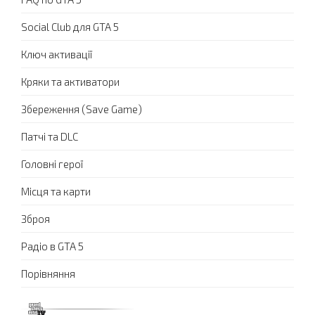
Social Club для GTA 5
Ключ активації
Кряки та активатори
Збереження (Save Game)
Патчі та DLC
Головні герої
Місця та карти
Зброя
Радіо в GTA 5
Порівняння