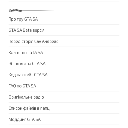
Про гру GTA SA
GTA SA Beta версія
Передісторія Сан Андреас
Концепція GTA SA
Чіт-коди на GTA SA
Код на скейт GTA SA
FAQ по GTA SA
Оригінальне радіо
Список файлів в папці
Моддинг GTA SA