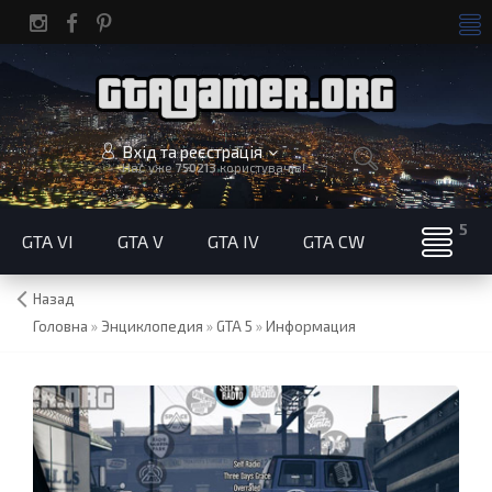
Вхід та реєстрація
Нас уже
750213
користувачів!
GTA VI
GTA V
GTA IV
GTA CW
Назад
Головна
»
Энциклопедия
»
GTA 5
»
Информация