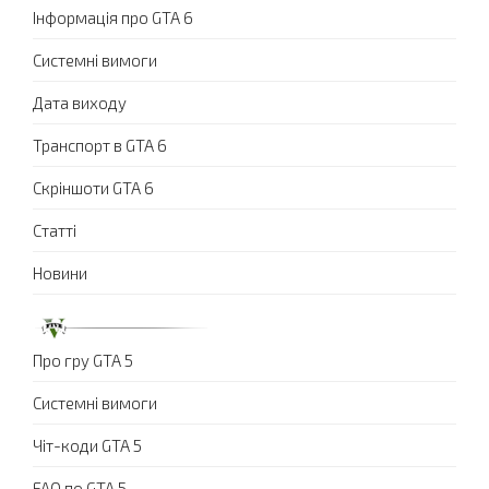
Інформація про GTA 6
Системні вимоги
Дата виходу
Транспорт в GTA 6
Скріншоти GTA 6
Статті
Новини
Про гру GTA 5
Системні вимоги
Чіт-коди GTA 5
FAQ по GTA 5