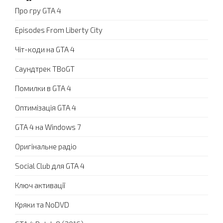
Про гру GTA 4
Episodes From Liberty City
Чіт-коди на GTA 4
Саундтрек TBoGT
Помилки в GTA 4
Оптимізація GTA 4
GTA 4 на Windows 7
Оригінальне радіо
Social Club для GTA 4
Ключ активації
Кряки та NoDVD