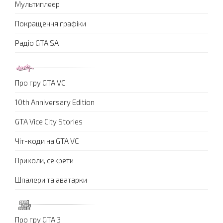
Мультиплеєр
Покращення графіки
Радіо GTA SA
Про гру GTA VC
10th Anniversary Edition
GTA Vice City Stories
Чіт-коди на GTA VC
Приколи, секрети
Шпалери та аватарки
Про гру GTA 3