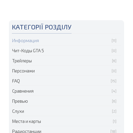
КАТЕГОРІЇ РОЗДІЛУ
Информация
[11]
Чит-Коды GTA 5
[0]
Трейлеры
[6]
Персонажи
[0]
FAQ
[15]
Сравнения
[4]
Превью
[6]
Слухи
[2]
Места и карты
[1]
Радиостанции
[18]