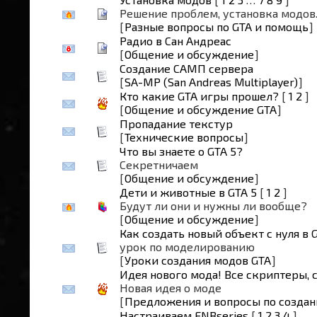
Решение проблем, установка модов..
[
Разные вопросы по GTA и помощь
]
Радио в Сан Андреас
[
Общение и обсуждение
]
Создание САМП сервера
[
SA-MP (San Andreas Multiplayer)
]
Кто какие GTA игры прошел?
[
1
2
]
[
Общение и обсуждение GTA
]
Пропадание текстур
[
Технические вопросы
]
Что вы знаете о GTA 5?
Секретничаем
[
Общение и обсуждение
]
Дети и животные в GTA 5
[
1
2
]
Будут ли они и нужны ли вообще?
[
Общение и обсуждение
]
Как создать новый объект с нуля в 
урок по моделированию
[
Уроки создания модов GTA
]
Идея нового мода! Все скриптеры, 
Новая идея о моде
[
Предложения и вопросы по создан
Настраиваем ENBseries
[
1
2
3
4
]