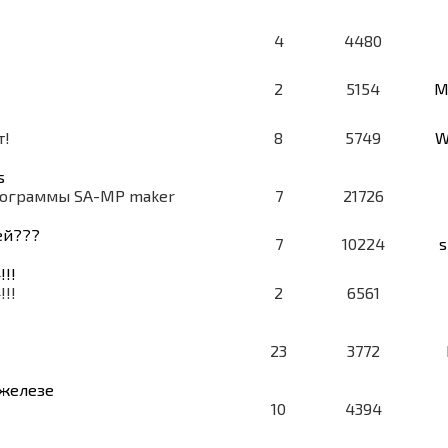
4
4480
2
5154
M
т!
8
5749
W
s
рограммы SA-MP maker
7
21726
ей???
7
10224
!!!
!!!
2
6561
23
3772
 железе
10
4394