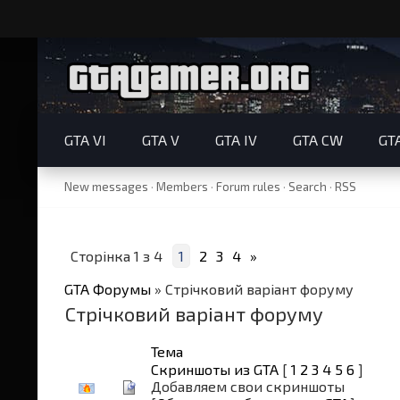
GTA VI
GTA V
GTA IV
GTA CW
GT
New messages
·
Members
·
Forum rules
·
Search
·
RSS
Сторінка
1
з
4
1
2
3
4
»
GTA Форумы
»
Стрічковий варіант форуму
Стрічковий варіант форуму
Тема
Скриншоты из GTA
[
1
2
3
4
5
6
]
Добавляем свои скриншоты