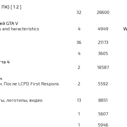
 ПК)
[
1
2
]
32
28600
ей GTA V
s and haracteristics
4
4949
W
36
21173
4
3605
гта 4
2
18587
и.
. После LCPD First Respons
2
5592
ы, логотипы, видео
13
8851
1
5607
1
5946