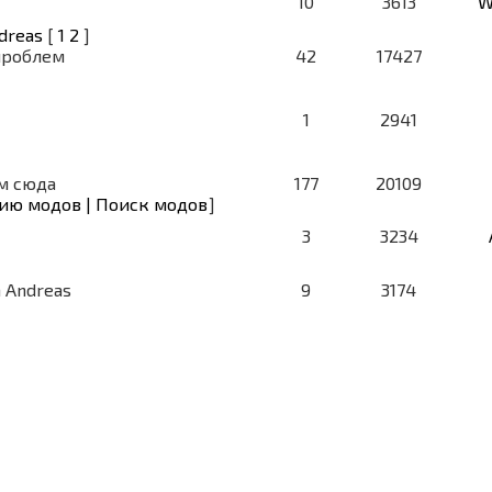
10
3613
W
dreas
[
1
2
]
проблем
42
17427
1
2941
м сюда
177
20109
ию модов | Поиск модов
]
3
3234
n Andreas
9
3174