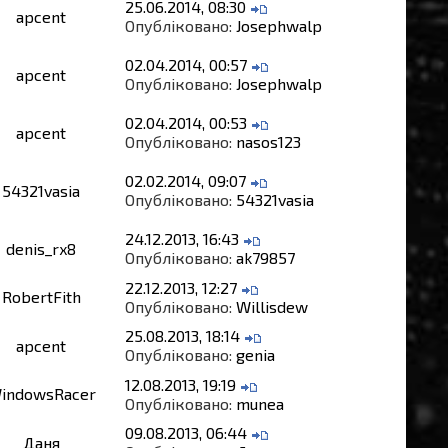
25.06.2014, 08:30
apcent
Опубліковано:
Josephwalp
02.04.2014, 00:57
apcent
Опубліковано:
Josephwalp
02.04.2014, 00:53
apcent
Опубліковано:
nasos123
02.02.2014, 09:07
54321vasia
Опубліковано:
54321vasia
24.12.2013, 16:43
denis_rx8
Опубліковано:
ak79857
22.12.2013, 12:27
RobertFith
Опубліковано:
Willisdew
25.08.2013, 18:14
apcent
Опубліковано:
genia
12.08.2013, 19:19
indowsRacer
Опубліковано:
munea
09.08.2013, 06:44
Даня