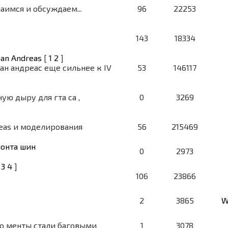
аимся и обсуждаем...
96
22253
143
18334
an Andreas
[
1
2
]
ан андреас еще сильнее к IV
53
146117
ую дыру для гта са ,
0
3269
reas и моделирования
56
215469
монта шин
0
2973
3
4
]
106
23866
2
3865
W
то менты стали баговыми
1
3078