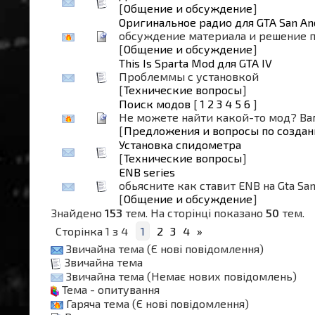
[
Общение и обсуждение
]
Оригинальное радио для GTA San An
обсуждение материала и решение 
[
Общение и обсуждение
]
This Is Sparta Mod для GTA IV
Проблеммы с установкой
[
Технические вопросы
]
Поиск модов
[
1
2
3
4
5
6
]
Не можете найти какой-то мод? Ва
[
Предложения и вопросы по создан
Установка спидометра
[
Технические вопросы
]
ENB series
обьясните как ставит ENB на Gta Sa
[
Общение и обсуждение
]
Знайдено
153
тем. На сторінці показано
50
тем.
Сторінка
1
з
4
1
2
3
4
»
Звичайна тема (Є нові повідомлення)
Звичайна тема
Звичайна тема (Немає нових повідомлень)
Тема - опитування
Гаряча тема (Є нові повідомлення)