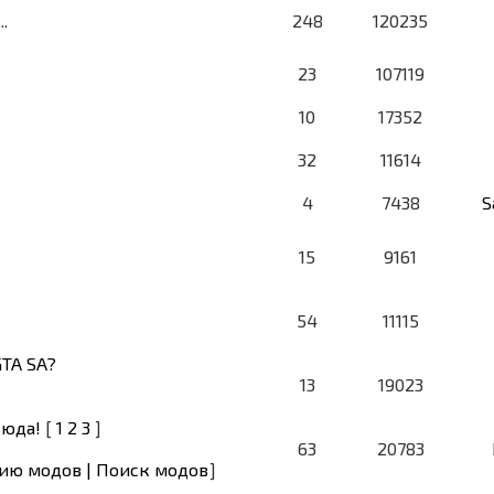
.
248
120235
23
107119
10
17352
32
11614
4
7438
S
15
9161
54
11115
GTA SA?
13
19023
сюда!
[
1
2
3
]
63
20783
ию модов | Поиск модов
]