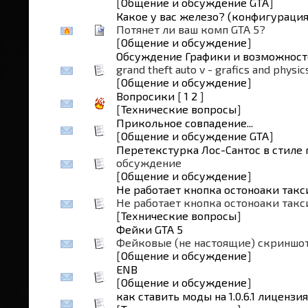
[
Общение и обсуждение GTA
]
Какое у вас железо? (конфигурация
Потянет ли ваш комп GTA 5?
[
Общение и обсуждение
]
Обсуждение Графики и возможност
grand theft auto v - grafics and physic
[
Общение и обсуждение
]
Вопросики
[
1
2
]
[
Технические вопросы
]
Прикольное совпадение...
[
Общение и обсуждение GTA
]
Перетекстурка Лос-Сантос в стиле 
обсуждение
[
Общение и обсуждение
]
Не работает кнопка остоноаки такс
Не работает кнопка остоноаки такси
[
Технические вопросы
]
Фейки GTA 5
Фейковые (не настоящие) скриншот
[
Общение и обсуждение
]
ENB
[
Общение и обсуждение
]
как ставить моды на 1.0.6.1 лицензия