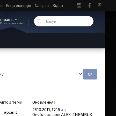
ли
Енциклопедія
Галерея
Відео
єстрація
13
користувачів!
Автор теми
Оновлення
↓
23.10.2017, 17:16
apcent
Опубліковано:
ALEX_CHEMRUK