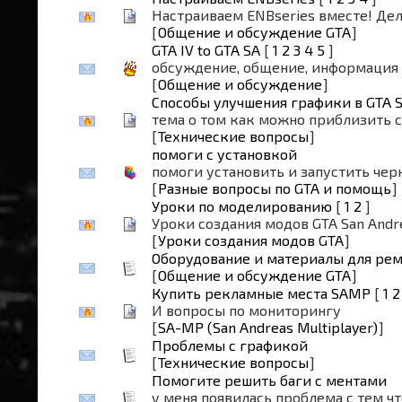
Настраиваем ENBseries вместе! Дел
[
Общение и обсуждение GTA
]
GTA IV to GTA SA
[
1
2
3
4
5
]
обсуждение, общение, информация
[
Общение и обсуждение
]
Способы улучшения графики в GTA S
тема о том как можно приблизить с
[
Технические вопросы
]
помоги с установкой
помоги установить и запустить черн
[
Разные вопросы по GTA и помощь
]
Уроки по моделированию
[
1
2
]
Уроки создания модов GTA San And
[
Уроки создания модов GTA
]
Оборудование и материалы для ре
[
Общение и обсуждение GTA
]
Купить рекламные места SAMP
[
1
2
И вопросы по мониторингу
[
SA-MP (San Andreas Multiplayer)
]
Проблемы с графикой
[
Технические вопросы
]
Помогите решить баги с ментами
у меня появилась проблема с тем ч