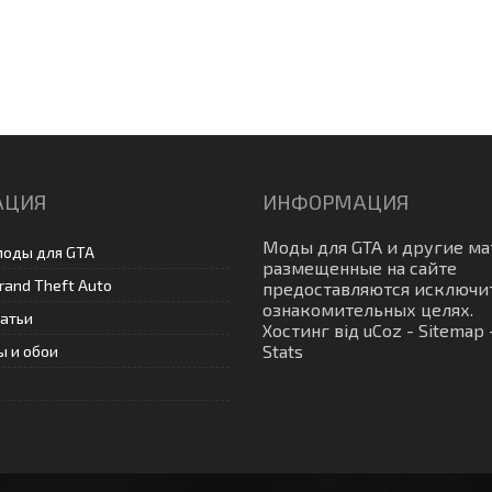
АЦИЯ
ИНФОРМАЦИЯ
Моды для GTA
и другие м
моды для GTA
размещенные на сайте
rand Theft Auto
предоставляются исключи
ознакомительных целях.
татьи
Хостинг від
uCoz
-
Sitemap
Stats
 и обои