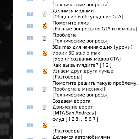
[
Технические вопросы
]
Делимся модами
[
Общение и обсуждение GTA
]
Помогите плиз
[
Разные вопросы по GTA и помощь
]
Проблема
[
Технические вопросы
]
3Ds max для начинающих (уроки)
Уроки 3D studio max
[
Уроки создания модов GTA
]
Как вы выглядите?
[
1
2
]
Узнаем друг друга лучше!
[
Разговоры
]
Помогите решить такую проблему....
Проблема в миссиях!!!
[
Технические вопросы
]
Создаем ворота
Движение ворот
[
MTA San Andreas
]
флуд
[
1
2
3
…
5
6
7
]
...
[
Разговоры
]
Делимся автомобилями