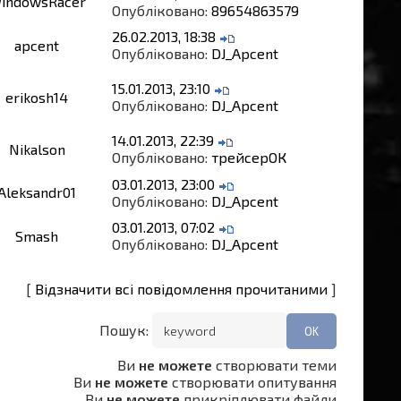
indowsRacer
Опубліковано:
89654863579
26.02.2013, 18:38
apcent
Опубліковано:
DJ_Apcent
15.01.2013, 23:10
erikosh14
Опубліковано:
DJ_Apcent
14.01.2013, 22:39
Nikalson
Опубліковано:
трейсерОК
03.01.2013, 23:00
Aleksandr01
Опубліковано:
DJ_Apcent
03.01.2013, 07:02
Smash
Опубліковано:
DJ_Apcent
[
Відзначити всі повідомлення прочитаними
]
Пошук:
Ви
не можете
створювати теми
Ви
не можете
створювати опитування
Ви
не можете
прикріплювати файли