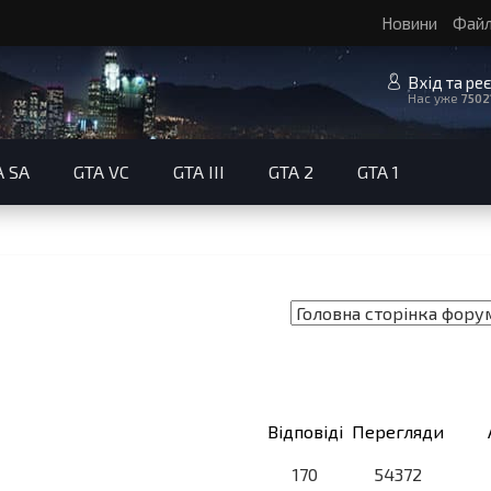
Новини
Фай
Вхід та ре
Нас уже
7502
A SA
GTA VC
GTA III
GTA 2
GTA 1
Відповіді
Перегляди
170
54372