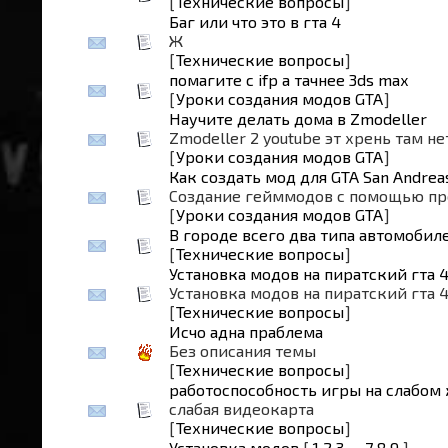
[
Технические вопросы
]
Баг или что это в гта 4
Ж
[
Технические вопросы
]
помагите с ifp а тачнее 3ds max
[
Уроки создания модов GTA
]
Научите делать дома в Zmodeller
Zmodeller 2 youtube эт хрень там не
[
Уроки создания модов GTA
]
Как создать мод для GTA San Andrea
Создание гейммодов с помощью п
[
Уроки создания модов GTA
]
В городе всего два типа автомобил
[
Технические вопросы
]
Установка модов на пиратский гта 4
Установка модов на пиратский гта 4
[
Технические вопросы
]
Исчо адна праблема
Без описания темы
[
Технические вопросы
]
работоспособность игры на слабом
слабая видеокарта
[
Технические вопросы
]
Установка модов
[
1
2
3
…
7
8
9
]