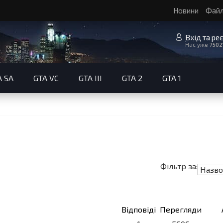
Новини
Фай
Вхід та ре
Нас уже
7502
A SA
GTA VC
GTA III
GTA 2
GTA 1
Фільтр за:
Відповіді
Перегляди