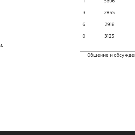
1
5606
3
2855
6
2918
0
3125
м.