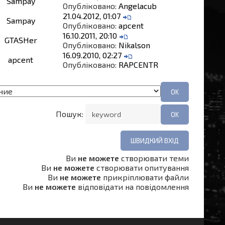
Sampay
Опубліковано:
Angelacub
21.04.2012, 01:07
Sampay
Опубліковано:
apcent
16.10.2011, 20:10
GTASHer
Опубліковано:
Nikalson
16.09.2010, 02:27
apcent
Опубліковано:
RAPCENTR
Пошук:
Ви
не можете
створювати теми
Ви
не можете
створювати опитування
Ви
не можете
прикріплювати файли
Ви
не можете
відповідати на повідомлення