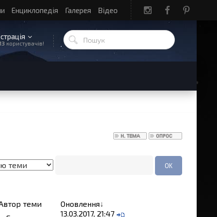
ли
Енциклопедія
Галерея
Відео
єстрація
13
користувачів!
Автор теми
Оновлення
↓
13.03.2017, 21:47