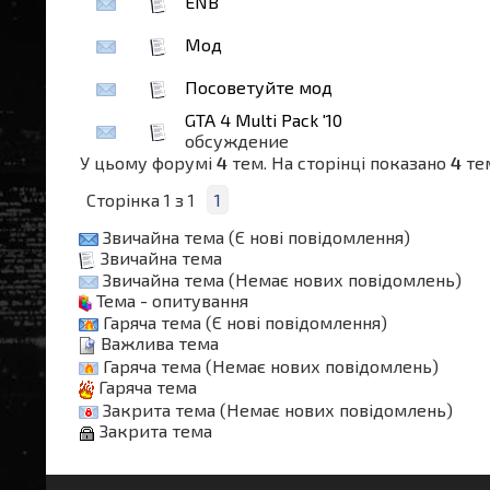
ENB
Мод
Посоветуйте мод
GTA 4 Multi Pack '10
обсуждение
У цьому форумі
4
тем. На сторінці показано
4
те
Сторінка
1
з
1
1
Звичайна тема (Є нові повідомлення)
Звичайна тема
Звичайна тема (Немає нових повідомлень)
Тема - опитування
Гаряча тема (Є нові повідомлення)
Важлива тема
Гаряча тема (Немає нових повідомлень)
Гаряча тема
Закрита тема (Немає нових повідомлень)
Закрита тема