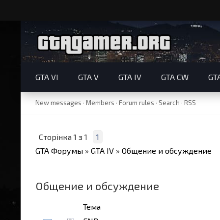
GTA VI
GTA V
GTA IV
GTA CW
GT
New messages
·
Members
·
Forum rules
·
Search
·
RSS
Сторінка
1
з
1
1
GTA Форумы
»
GTA IV
»
Общение и обсуждение
Общение и обсуждение
Тема