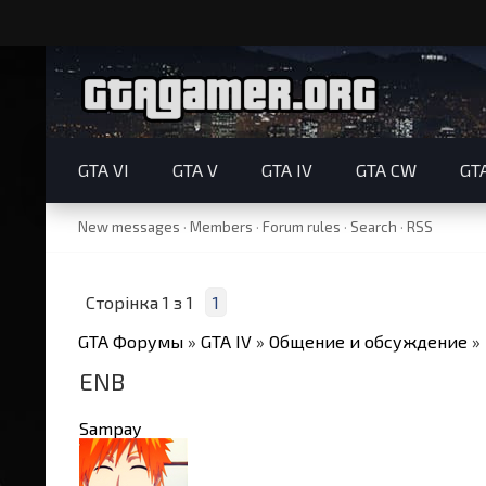
GTA VI
GTA V
GTA IV
GTA CW
GT
New messages
·
Members
·
Forum rules
·
Search
·
RSS
Сторінка
1
з
1
1
GTA Форумы
»
GTA IV
»
Общение и обсуждение
»
ENB
Sampay