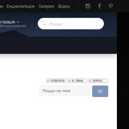
ли
Енциклопедія
Галерея
Відео
єстрація
13
користувачів!