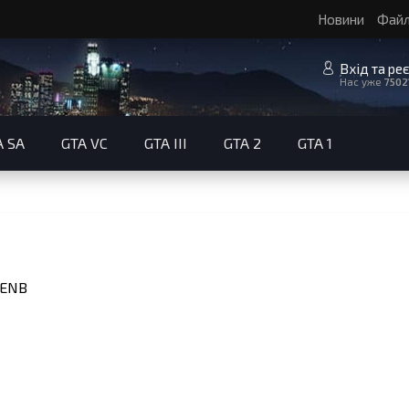
Новини
Фай
Вхід та ре
Нас уже
7502
A SA
GTA VC
GTA III
GTA 2
GTA 1
ENB