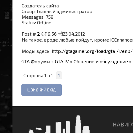
Создатель сайта
Group: Главный администратор
Messages:
758
Status:
Offline
Post #
2
19:56
23.04.2012
На такое, вроде любые пойдут, кроме iCEnhance
Моды здесь:
http://gtagamer.org/load/gta_4/enb
GTA Форумы
»
GTA IV
»
Общение и обсуждение
»
Сторінка
1
з
1
1
НАВИГ