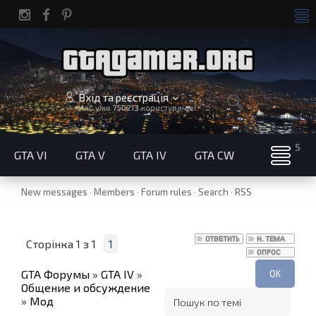
Вхід та реєстрація
Нас уже
750213
користувачів!
GTA VI
GTA V
GTA IV
GTA CW
New messages
·
Members
·
Forum rules
·
Search
·
RSS
Сторінка
1
з
1
1
GTA Форумы
»
GTA IV
»
Общение и обсуждение
»
Мод