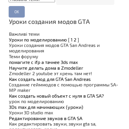
Уроки создания модов GTA
Важливі теми
Уроки по моделированию
[
1
2
]
Уроки создания модов GTA San Andreas и
моделирования
Теми форуму
помагите с ifp а тачнее 3ds max
Научите делать дома в Zmodeller
Zmodeller 2 youtube эт хрень там нет!
Как создать мод для GTA San Andreas
Создание гейммодов с помощью программы SA-
MP maker
Как создать новый объект с нуля в GTA SA?
урок по моделированию
3Ds max для начинающих (уроки)
Уроки 3D studio max
Редактирование звуков в GTA SA
Как редактировать звуки, звуки gta sa,