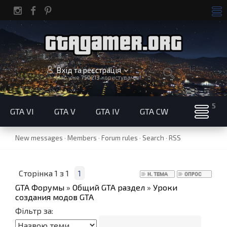
Вхід та реєстрація
Нас уже
750213
користувачів!
GTA VI
GTA V
GTA IV
GTA CW
New messages
·
Members
·
Forum rules
·
Search
·
RSS
Сторінка
1
з
1
1
GTA Форумы
»
Общий GTA раздел
»
Уроки
создания модов GTA
Фільтр за: