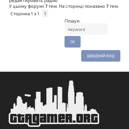
редактировать радио
У цьому форумі
7
тем. На сторінці показано
7
тем.
Сторінка
1
з
1
1
Пошук: