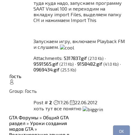
туда куда надо, запускаем программу
SAAT Visual 100 и переходим на
вкладку import Files, выделяем папку
CH и нажимаем Import This
Запускаем игру, включаем Playback FM
и слушаем.
Attachments:
5317837.gif
·
(27.0 Kb)
9591565.gif
·
9158482.gif
·
(27.1 Kb)
(41.0 Kb)
0969434.gif
(25.5 Kb)
Гость
Group: Гость
Post #
2
17:26
22.06.2012
хоть тут все понятно
GTA Форумы
»
Общий GTA
раздел
»
Уроки создания
модов GTA
»
Редактирование звуков в