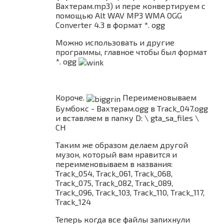
Вахтерам.mp3) и пере конвертируем с
помощью Alt WAV MP3 WMA OGG
Converter 4.3 в формат *. ogg
Можно использовать и другие
программы, главное чтобы был формат
*. ogg
Короче.
Переименовываем
Бумбокс - Вахтерам.ogg в Track_047.ogg
и вставляем в папку D: \ gta_sa_files \
CH
Таким же образом делаем другой
музон, который вам нравится и
переименовываем в названия:
Track_054, Track_061, Track_068,
Track_075, Track_082, Track_089,
Track_096, Track_103, Track_110, Track_117,
Track_124
Теперь когда все файлы запихнули