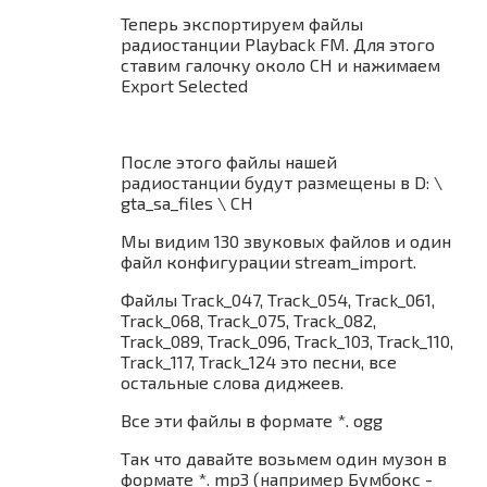
Теперь экспортируем файлы
радиостанции Playback FM. Для этого
ставим галочку около CH и нажимаем
Export Selected
После этого файлы нашей
радиостанции будут размещены в D: \
gta_sa_files \ CH
Мы видим 130 звуковых файлов и один
файл конфигурации stream_import.
Файлы Track_047, Track_054, Track_061,
Track_068, Track_075, Track_082,
Track_089, Track_096, Track_103, Track_110,
Track_117, Track_124 это песни, все
остальные слова диджеев.
Все эти файлы в формате *. ogg
Так что давайте возьмем один музон в
формате *. mp3 (например Бумбокс -