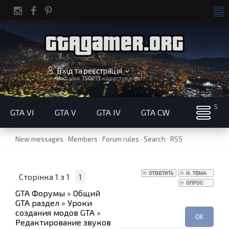
Вхід та реєстрація
Нас уже
750213
користувачів!
GTA VI
GTA V
GTA IV
GTA CW
New messages
·
Members
·
Forum rules
·
Search
·
RSS
Сторінка
1
з
1
1
GTA Форумы
»
Общий
GTA раздел
»
Уроки
создания модов GTA
»
Редактирование звуков