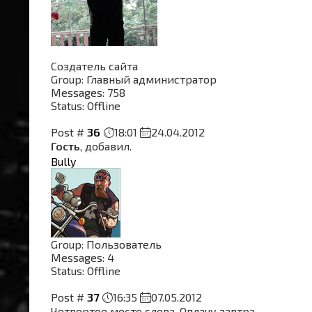
Создатель сайта
Group: Главный администратор
Messages:
758
Status:
Offline
Post #
36
18:01
24.04.2012
Гость
, добавил.
Bully
Group: Пользователь
Messages:
4
Status:
Offline
Post #
37
16:35
07.05.2012
Четвертое место слева. Оплачу завтра.