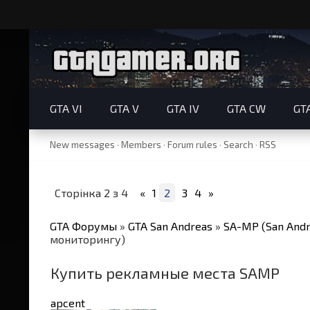
GTA VI
GTA V
GTA IV
GTA CW
GT
New messages
·
Members
·
Forum rules
·
Search
·
RSS
Сторінка
2
з
4
«
1
2
3
4
»
GTA Форумы
»
GTA San Andreas
»
SA-MP (San Andr
мониторингу)
Купить рекламные места SAMP
apcent