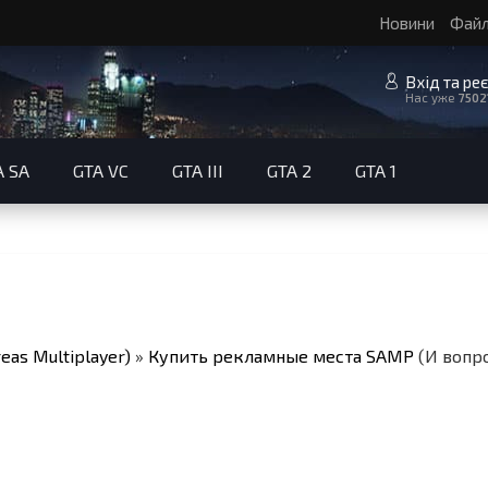
Новини
Фай
Вхід та ре
Нас уже
7502
A SA
GTA VC
GTA III
GTA 2
GTA 1
eas Multiplayer)
»
Купить рекламные места SAMP
(И вопр