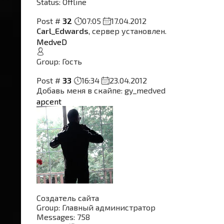
Status:
Offline
Post #
32
07:05
17.04.2012
Carl_Edwards
, сервер установлен.
MedveD
Group: Гость
Post #
33
16:34
23.04.2012
Добавь меня в скайпе: gy_medved
apcent
Создатель сайта
Group: Главный администратор
Messages:
758