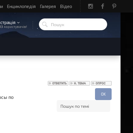
ли
Енциклопедія
Галерея
Відео
єстрація
13
користувачів!
осы по