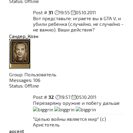
Status:
Offline
Post #
31
19:55
05.10.2011
Вот представьте: играете вы в GTA V, и
убили ребенка (случайно, не случайно -
не важно). Ваши действия?
Сандер_Коэн
Group: Пользователь
Messages:
106
Status:
Offline
Post #
32
19:57
05.10.2011
Перезаряжу оружие и побегу дальше
"Целью войны является мир" (с)
Аристотель
apcent