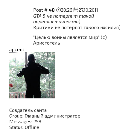
Post #
48
20:26
27.10.2011
GTA 5 не потерпит такой
нереалистичности)
Критики не потерпят такого насилия)
"Целью войны является мир" (с)
Аристотель
apcent
Создатель сайта
Group: Главный администратор
Messages:
758
Status:
Offline