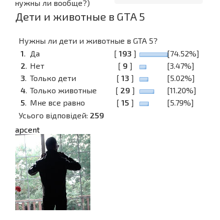
нужны ли вообще?)
Дети и животные в GTA 5
Нужны ли дети и животные в GTA 5?
1
.
Да
[
193
]
[74.52%]
2
.
Нет
[
9
]
[3.47%]
3
.
Только дети
[
13
]
[5.02%]
4
.
Только животные
[
29
]
[11.20%]
5
.
Мне все равно
[
15
]
[5.79%]
Усього відповідей:
259
apcent