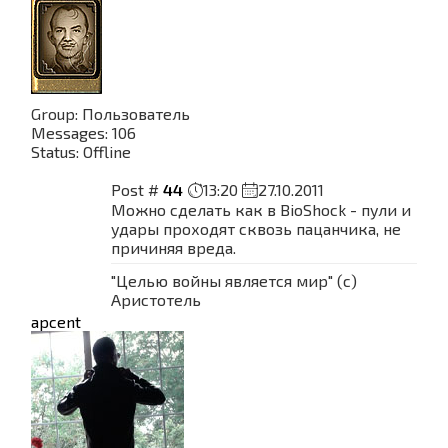
Group: Пользователь
Messages:
106
Status:
Offline
Post #
44
13:20
27.10.2011
Можно сделать как в BioShock - пули и
удары проходят сквозь пацанчика, не
причиняя вреда.
"Целью войны является мир" (с)
Аристотель
apcent