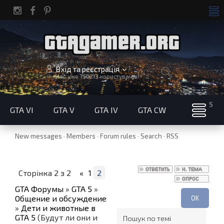
Вхід та реєстрація
Нас уже
750213
користувачів!
GTA VI
GTA V
GTA IV
GTA CW
New messages
·
Members
·
Forum rules
·
Search
·
RSS
Сторінка
2
з
2
«
1
2
GTA Форумы
»
GTA 5
»
Общение и обсуждение
»
Дети и животные в
GTA 5
(Будут ли они и