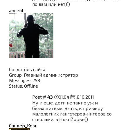
по вам или нет)))
apcent
Создатель сайта
Group: Главный администратор
Messages:
758
Status:
Offline
Post #
43
01:04
18.10.2011
Ну и еще, дети не такие уж и
беззащитные. Взять, к примеру
малолетних гангстеров-нигеров со
стволами, в Нью Йорке))
Сандер_Коэн