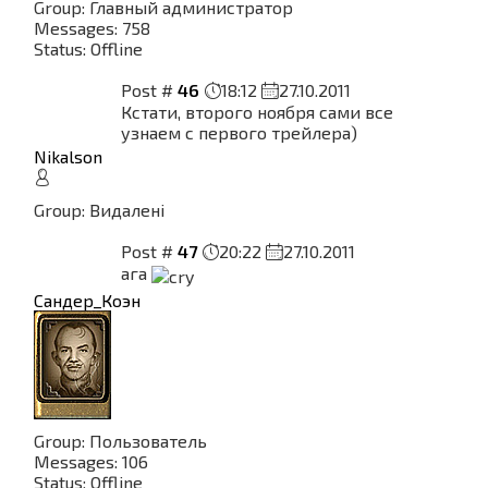
Group: Главный администратор
Messages:
758
Status:
Offline
Post #
46
18:12
27.10.2011
Кстати, второго ноября сами все
узнаем с первого трейлера)
Nikalson
Group: Видалені
Post #
47
20:22
27.10.2011
ага
Сандер_Коэн
Group: Пользователь
Messages:
106
Status:
Offline