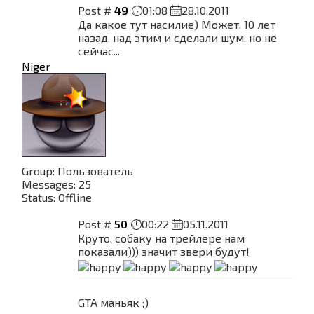
Post #
49
01:08
28.10.2011
Да какое тут насилие) Может, 10 лет
назад, над этим и сделали шум, но не
сейчас...
Niger
Group: Пользователь
Messages:
25
Status:
Offline
Post #
50
00:22
05.11.2011
Круто, собаку на трейлере нам
показали))) значит звери будут!
GTA маньяк ;)