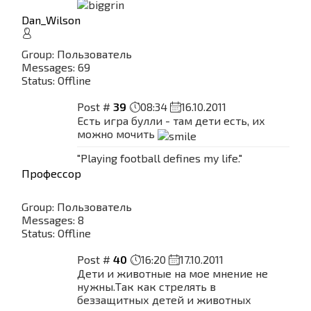
Dan_Wilson
Group: Пользователь
Messages:
69
Status:
Offline
Post #
39
08:34
16.10.2011
Есть игра булли - там дети есть, их
можно мочить
"Playing football defines my life."
Профессор
Group: Пользователь
Messages:
8
Status:
Offline
Post #
40
16:20
17.10.2011
Дети и животные на мое мнение не
нужны.Так как стрелять в
беззащитных детей и животных