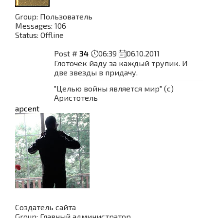
Group: Пользователь
Messages:
106
Status:
Offline
Post #
34
06:39
06.10.2011
Глоточек йаду за каждый трупик. И
две звезды в придачу.
"Целью войны является мир" (с)
Аристотель
apcent
Создатель сайта
Group: Главный администратор