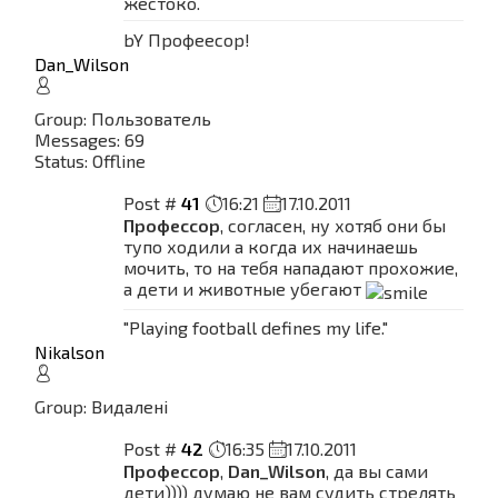
жестоко.
bY Профеесор!
Dan_Wilson
Group: Пользователь
Messages:
69
Status:
Offline
Post #
41
16:21
17.10.2011
Профессор
, согласен, ну хотяб они бы
тупо ходили а когда их начинаешь
мочить, то на тебя нападают прохожие,
а дети и животные убегают
"Playing football defines my life."
Nikalson
Group: Видалені
Post #
42
16:35
17.10.2011
Профессор
,
Dan_Wilson
, да вы сами
дети)))) думаю не вам судить стрелять