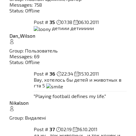
Messages:
758
Status:
Offline
Post #
35
07:38
06.10.2011
детиии детиииии
Dan_Wilson
Group: Пользователь
Messages:
69
Status:
Offline
Post #
36
22:34
15.10.2011
Вау, хотелось бы детей и животных в
гта 5
"Playing football defines my life."
Nikalson
Group: Видалені
Post #
37
02:19
16.10.2011
да ну... ток животных... и ток кошек и