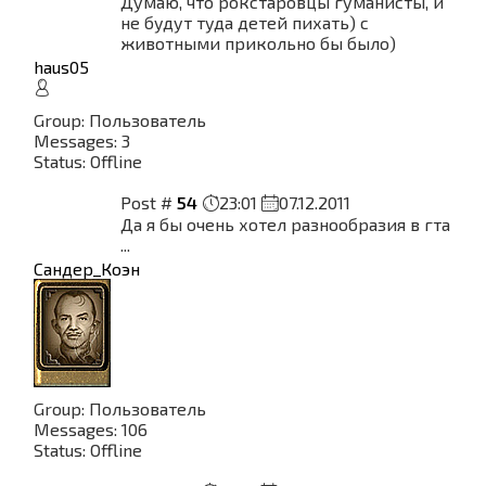
Думаю, что рокстаровцы гуманисты, и
не будут туда детей пихать) с
животными прикольно бы было)
haus05
Group: Пользователь
Messages:
3
Status:
Offline
Post #
54
23:01
07.12.2011
Да я бы очень хотел разнообразия в гта
...
Сандер_Коэн
Group: Пользователь
Messages:
106
Status:
Offline