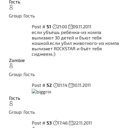
Гость
Group: Гость
Post #
51
21:00
09.11.2011
если убъёшь ребёнка-из компа
вылизают 30 детей и бъют тебя
кошкой.если убил животного-из компа
вылизает ROCKSTAR и бъёт тебя
сиджеем.:)
Zombie
Group: Гость
Post #
52
01:14
10.11.2011
Гость
Group: Гость
Post #
53
17:46
22.11.2011