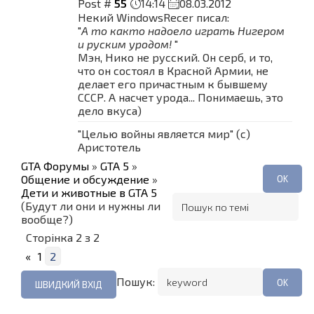
Post #
55
14:14
08.03.2012
Некий WindowsRecer писал:
"
А то както надоело играть Нигером
и руским уродом!
"
Мэн, Нико не русский. Он серб, и то,
что он состоял в Красной Армии, не
делает его причастным к бывшему
СССР. А насчет урода... Понимаешь, это
дело вкуса)
"Целью войны является мир" (с)
Аристотель
GTA Форумы
»
GTA 5
»
Общение и обсуждение
»
Дети и животные в GTA 5
(Будут ли они и нужны ли
вообще?)
Сторінка
2
з
2
«
1
2
Пошук: