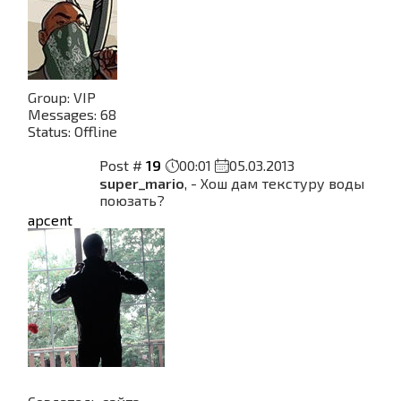
Group: VIP
Messages:
68
Status:
Offline
Post #
19
00:01
05.03.2013
super_mario
, - Хош дам текстуру воды
поюзать?
apcent