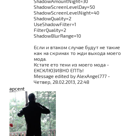
ShadowAmountNight=30
ShadowScreenLevelDay=50
ShadowScreenLevelNight=40
ShadowQuality=2
UseShadowFilter=1
FilterQuality=2
ShadowBlurRange=10
Если и втаком случае будут не такие
как на скринах то жди выхода моего
мода.
Кстате ето тени из моего мода -
ЕКСКЛЮЗИВНО ЕПТЬ!
Message edited by
AlexAngel777
-
Четвер, 28.02.2013, 22:48
apcent