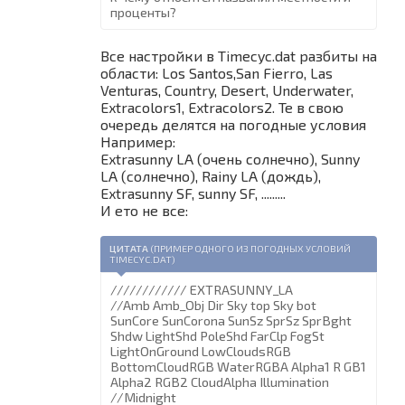
проценты?
Все настройки в Timecyc.dat разбиты на
области: Los Santos,San Fierro, Las
Venturas, Country, Desert, Underwater,
Extracolors1, Extracolors2. Те в свою
очередь делятся на погодные условия
Например:
Extrasunny LA (очень солнечно), Sunny
LA (солнечно), Rainy LA (дождь),
Extrasunny SF, sunny SF, .........
И ето не все:
ЦИТАТА
(
ПРИМЕР ОДНОГО ИЗ ПОГОДНЫХ УСЛОВИЙ
TIMECYC.DAT
)
//////////// EXTRASUNNY_LA
//Amb Amb_Obj Dir Sky top Sky bot
SunCore SunCorona SunSz SprSz SprBght
Shdw LightShd PoleShd FarClp FogSt
LightOnGround LowCloudsRGB
BottomCloudRGB WaterRGBA Alpha1 R GB1
Alpha2 RGB2 CloudAlpha Illumination
//Midnight