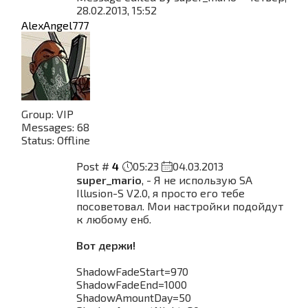
28.02.2013, 15:52
AlexAngel777
Group: VIP
Messages:
68
Status:
Offline
Post #
4
05:23
04.03.2013
super_mario
, - Я не использую SA
Illusion-S V2.0, я просто его тебе
посоветовал. Мои настройки подойдут
к любому енб.
Вот держи!
ShadowFadeStart=970
ShadowFadeEnd=1000
ShadowAmountDay=50