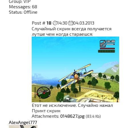
Group: VIP
Messages:
68
Status:
Offline
Post #
18
14:30
04.03.2013
Случайный скрин всегда получается
лутше чем когда стараешся:
Етот не исключение. Случайно нажал
Принт скрин
Attachments:
0148627.jpg
(83.4 Kb)
AlexAngel777