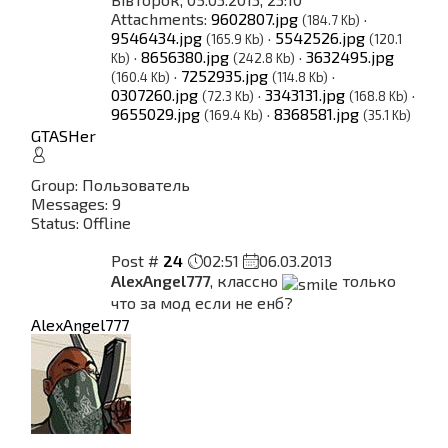
Attachments:
9602807.jpg
·
(184.7 Kb)
9546434.jpg
·
5542526.jpg
(165.9 Kb)
(120.1
·
8656380.jpg
·
3632495.jpg
Kb)
(242.8 Kb)
·
7252935.jpg
·
(160.4 Kb)
(114.8 Kb)
0307260.jpg
·
3343131.jpg
·
(72.3 Kb)
(168.8 Kb)
9655029.jpg
·
8368581.jpg
(169.4 Kb)
(35.1 Kb)
GTASHer
Group: Пользователь
Messages:
9
Status:
Offline
Post #
24
02:51
06.03.2013
AlexAngel777
, классно
только
что за мод если не енб?
AlexAngel777