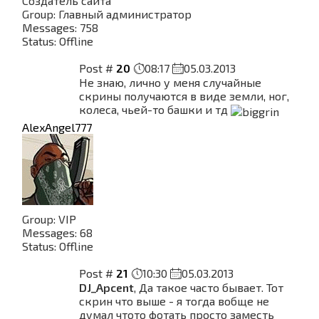
Создатель сайта
Group: Главный администратор
Messages:
758
Status:
Offline
Post #
20
08:17
05.03.2013
Не знаю, лично у меня случайные
скрины получаются в виде земли, ног,
колеса, чьей-то башки и тд
AlexAngel777
Group: VIP
Messages:
68
Status:
Offline
Post #
21
10:30
05.03.2013
DJ_Apcent
, Да такое часто бывает. Тот
скрин что выше - я тогда вобще не
думал чтото фотать просто заместь