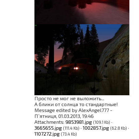
Просто не мог не выложить...
А блики от солнца то стандартные!
Message edited by
AlexAngel777
-
П`ятниця, 01.03.2013, 19:46
Attachments:
9853981.jpg
·
(109.1 Kb)
3665655.jpg
·
1002857.jpg
·
(111.4 Kb)
(62.8 Kb)
1107272.jpg
(73.4 Kb)