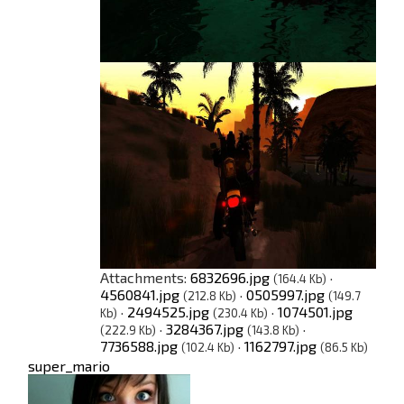
Attachments:
6832696.jpg
·
(164.4 Kb)
4560841.jpg
·
0505997.jpg
(212.8 Kb)
(149.7
·
2494525.jpg
·
1074501.jpg
Kb)
(230.4 Kb)
·
3284367.jpg
·
(222.9 Kb)
(143.8 Kb)
7736588.jpg
·
1162797.jpg
(102.4 Kb)
(86.5 Kb)
super_mario