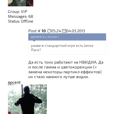
Group: VIP
Messages:
68
Status:
Offline
Post #
10
05:24
04.03.2013
ЦИТАТА
(
DJ_APCENT
)
разве в стандартной игре есть lense
flare?
Да есть токо работают на НВИДИА. Да
и после гамма и цветокорекции (+
замена некоторы партикл еффектов)
их стало намного лутше видно.
apcent