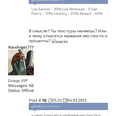
ЦИТАТА
(
ALEXANGEL777
)
Los Santos - 30% Las Venturas - 0 San
Fierro - 70% Country - 20% Desert - 49%
В смысле? Ты текстуры меняешь? Или
к чему относятся названия местности и
проценты?
AlexAngel777
Group: VIP
Messages:
68
Status:
Offline
Post #
16
05:25
04.03.2013
ЦИТАТА
(
DJ_APCENT
)
к чему относятся названия местности и