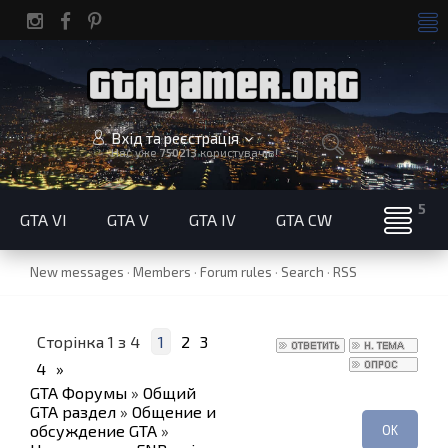
Вхід та реєстрація
Нас уже
750213
користувачів!
GTA VI
GTA V
GTA IV
GTA CW
New messages
·
Members
·
Forum rules
·
Search
·
RSS
Сторінка
1
з
4
1
2
3
4
»
GTA Форумы
»
Общий
GTA раздел
»
Общение и
обсуждение GTA
»