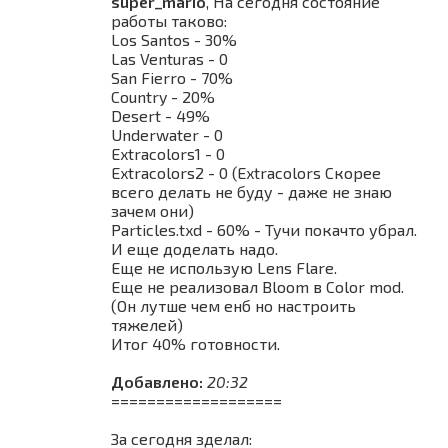
super_mario
, На сегодня состояние
работы таково:
Los Santos - 30%
Las Venturas - 0
San Fierro - 70%
Country - 20%
Desert - 49%
Underwater - 0
Extracolors1 - 0
Extracolors2 - 0 (Extracolors Скорее
всего делать не буду - даже не знаю
зачем они)
Particles.txd - 60% - Тучи покачто убрал.
И еще доделать надо.
Еще не использую Lens Flare.
Еще не реализовал Bloom в Color mod.
(Он лутше чем енб но настроить
тяжелей)
Итог 40% готовности.
Добавлено:
20:32
===================
За сегодня зделал: