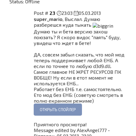
Status:
Offline
Post #
23
23:03
05.03.2013
super_mario
, Выслал. Думаю
разберешся куда тыкать
Думаю ты и бета версию захош
поюзать? Я скоро видос "паять" буду,
увидеш что ждет в бете!
ДА, совсем забыл сказать, что мой мод
теперь поддерживает любой ЕНБ. А
если по точнее то любую d3d9.dll.
Самое главное НЕ ЖРЕТ РЕСУРСОВ ПК
ВОБЩЕ! Ну если в етот момент не
используется ЕНБ...
Работает без ЕНБ т.е. самостоятельно.
Ето мод без ЕНБ: (советую смотреть в
полно екранном режиме)
Приятного просмотра!
Message edited by
AlexAngel777
-
Вівторок, 05.03.2013, 23:10