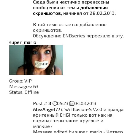
Сюда были частично перенесены
сообщения из темы
добавления
скриншотов
, начиная от 28.02.2013.
В той теме остается добавление
скриншотов.
Обсуждение ENBseries переехало в эту.
super_mario
Group: VIP
Messages:
63
Status:
Offline
Post #
3
05:23
04.03.2013
AlexAngel777
, SA Illusion-S V2.0 и правда
афигенный ЕНБ! только вот как на
скринах тени такие круглые и
мягкие?
Message edited by
super_mario
-
Четвер,