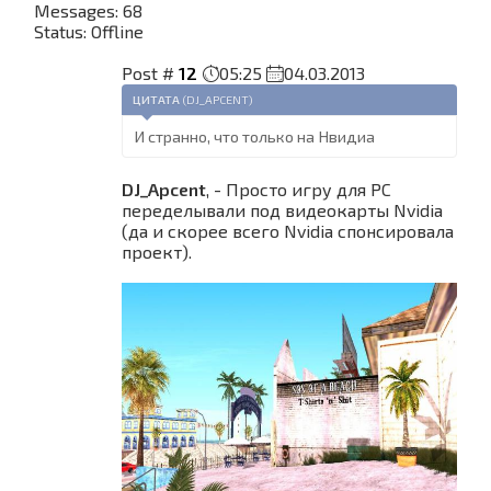
Messages:
68
Status:
Offline
Post #
12
05:25
04.03.2013
ЦИТАТА
(
DJ_APCENT
)
И странно, что только на Нвидиа
DJ_Apcent
, - Просто игру для PC
переделывали под видеокарты Nvidia
(да и скорее всего Nvidia спонсировала
проект).