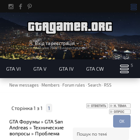
Вхід та реєстрація
Нас уже
750213
користувачів!
GTA VI
GTA V
GTA IV
GTA CW
New messages
·
Members
·
Forum rules
·
Search
·
RSS
Сторінка
1
з
1
1
GTA Форумы
»
GTA San
Andreas
»
Технические
вопросы
»
Проблема