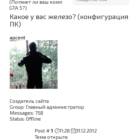
(Потянет ли ваш комп
GTA 5?)
Какое у вас железо? (конфигурация
ПК)
apcent
Создатель сайта
Group: Главный администратор
Messages:
758
Status:
Offline
Post #
1
11:28
31.12.2012
Тема открыта