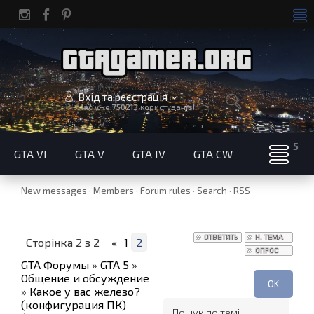
Вхід та реєстрація
Нас уже
750213
користувачів!
GTA VI
GTA V
GTA IV
GTA CW
New messages
·
Members
·
Forum rules
·
Search
·
RSS
Сторінка
2
з
2
«
1
2
GTA Форумы
»
GTA 5
»
Общение и обсуждение
»
Какое у вас железо?
(конфигурация ПК)