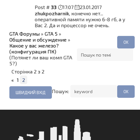
Post #
33
17:07
23.01.2017
zhukpozharnik
, конечно нет...
оперативной памяти нужно 6-8 гб, а у
Вас 2. Да и процессор не очень.
GTA Форумы
»
GTA 5
»
Общение и обсуждение
»
Какое у вас железо?
(конфигурация ПК)
(Потянет ли ваш комп GTA
5?)
Сторінка
2
з
2
«
1
2
Пошук: