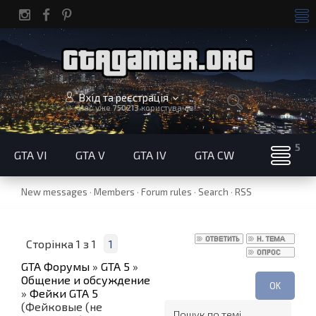
Вхід та реєстрація
Нас уже
750213
користувачів!
GTA VI
GTA V
GTA IV
GTA CW
New messages
·
Members
·
Forum rules
·
Search
·
RSS
Сторінка
1
з
1
1
GTA Форумы
»
GTA 5
»
Общение и обсуждение
»
Фейки GTA 5
(Фейковые (не