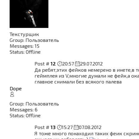
Текстурщик
Group: Пользователь
Messages:
15
Status:
Offline
Post #
12
20:57
29.07.2012
Да ребят,этих фейков немерено в инете,в 
геймплея из V,многие думали не фейк,а ока
главное снимали без всякого палева
Dope
Group: Пользователь
Messages:
6
Status:
Offline
Post #
13
15:27
07.08.2012
Я тоже много понаходил таких феик скрин