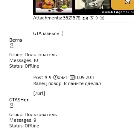
Attachments:
3621678.jpg
(51.0 Kb)
GTA маньяк ;)
Berns
Group: Пользователь
Messages:
10
Status:
Offline
Post #
4
09:41
11.09.2011
Капец позор. В паинте сделал
[/url]
GTASHer
Group: Пользователь
Messages:
9
Status:
Offline