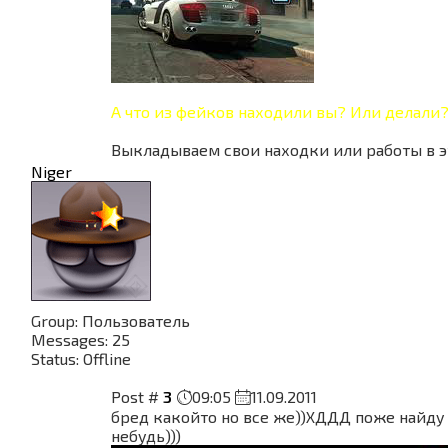
А что из фейков находили вы? Или делали
Выкладываем свои находки или работы в э
Niger
Group: Пользователь
Messages:
25
Status:
Offline
Post #
3
09:05
11.09.2011
бред какойто но все же))ХДДД поже найду
небудь)))