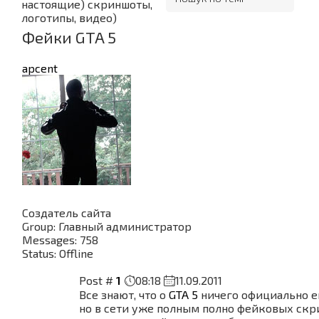
настоящие) скриншоты,
логотипы, видео)
Фейки GTA 5
apcent
Создатель сайта
Group: Главный администратор
Messages:
758
Status:
Offline
Post #
1
08:18
11.09.2011
Все знают, что о
GTA 5
ничего официально е
но в сети уже полным полно фейковых ск