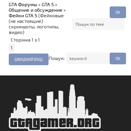
GTA Форумы
»
GTA 5
»
Общение и обсуждение
»
Фейки GTA 5
(Фейковые
(не настоящие)
скриншоты, логотипы,
видео)
Сторінка
1
з
1
1
Пошук: