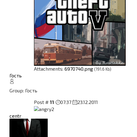
Attachments:
6970740.png
(191.6 Kb)
Гость
Group: Гость
Post #
11
07:37
23.12.2011
centr