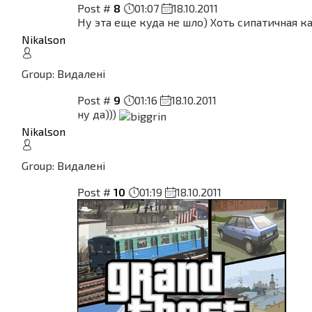
Post #
8
01:07
18.10.2011
Ну эта еще куда не шло) Хоть сипатичная 
Nikalson
Group: Видалені
Post #
9
01:16
18.10.2011
ну да)))
Nikalson
Group: Видалені
Post #
10
01:19
18.10.2011