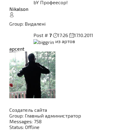
bY Профеесор!
Nikalson
Group: Видалені
Post #
7
17:26
17.10.2011
из артов
apcent
Создатель сайта
Group: Главный администратор
Messages:
758
Status:
Offline