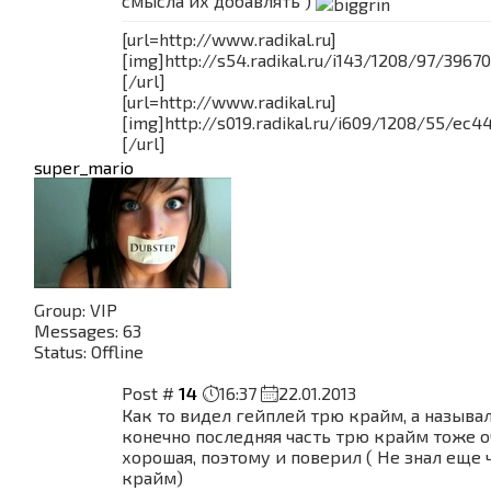
смысла их добавлять )
[url=http://www.radikal.ru]
[img]http://s54.radikal.ru/i143/1208/97/39670
[/url]
[url=http://www.radikal.ru]
[img]http://s019.radikal.ru/i609/1208/55/ec4
[/url]
super_mario
Group: VIP
Messages:
63
Status:
Offline
Post #
14
16:37
22.01.2013
Как то видел гейплей трю крайм, а называл
конечно последняя часть трю крайм тоже о
хорошая, поэтому и поверил ( Не знал еще 
крайм)