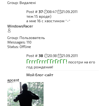
Group: Видалені
Post #
37
08:47
21.09.2011
теж 15 вроде)
а мне 16 с хвостиком ^-^
WindowsRacer
Group: Пользователь
Messages:
110
Status:
Offline
Post #
38
20:38
21.09.2011
ГгггГгггГГгГгГГ!
посотри на его
год рождения!
Мой блог-сайт
apcent