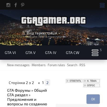
Вхід та реєстрація
Нас уже
750213
користувачів!
GTA VI
GTA V
GTA IV
GTA CW
New messages
·
Members
·
Forum rules
·
Search
·
RSS
Сторінка
2
з
2
«
1
2
GTA Форумы
»
Общий
GTA раздел
»
Предложения и
вопросы по созданию