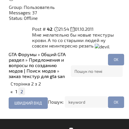
Group: Пользователь
Messages:
37
Status:
Offline
Post #
42
21:54
01.10.2011
Мне желательно бы новые текстуры
крови. А то со старыми людей ну
совсем неинтересно резать
GTA Форумы
»
Общий GTA
раздел
»
Предложения и
вопросы по созданию
модов | Поиск модов
»
заказ текстур для gta san
Сторінка
2
з
2
«
1
2
Пошук: