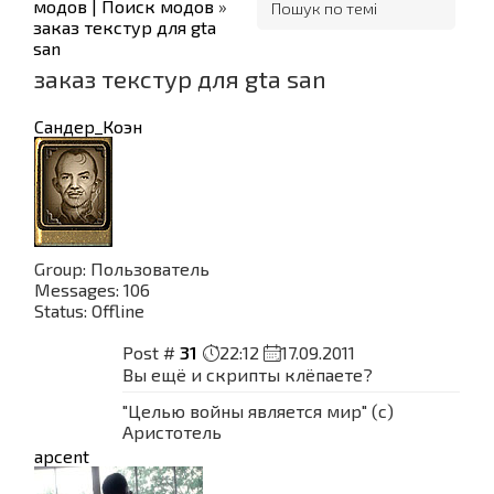
модов | Поиск модов
»
заказ текстур для gta
san
заказ текстур для gta san
Сандер_Коэн
Group: Пользователь
Messages:
106
Status:
Offline
Post #
31
22:12
17.09.2011
Вы ещё и скрипты клёпаете?
"Целью войны является мир" (с)
Аристотель
apcent