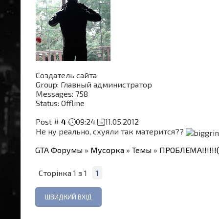
Создатель сайта
Group: Главный администратор
Messages:
758
Status:
Offline
Post #
4
09:24
11.05.2012
Не ну реально, схуяли так матерится??
GTA Форумы
»
Мусорка
»
Темы
»
ПРОБЛЕМА!!!!!!(
Сторінка
1
з
1
1