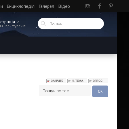
ли
Енциклопедія
Галерея
Відео
єстрація
13
користувачів!