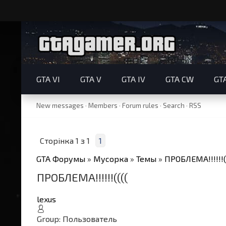
GTA VI
GTA V
GTA IV
GTA CW
GT
New messages
·
Members
·
Forum rules
·
Search
·
RSS
Сторінка
1
з
1
1
GTA Форумы
»
Мусорка
»
Темы
»
ПРОБЛЕМА!!!!!!(
ПРОБЛЕМА!!!!!!((((
lexus
Group: Пользователь