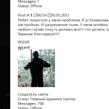
Messages:
1
Status:
Offline
Post #
1
00:54
10.05.2012
Ребят помогите у меня проблема. Я устонавливаю
настройках. И разрешение тоже. У меня windou
любом случае тинуть должен все!!! что делать 
Зарание блогодарю!!!!
WiZeR
apcent
Создатель сайта
Group: Главный администратор
Messages:
758
Status:
Offline