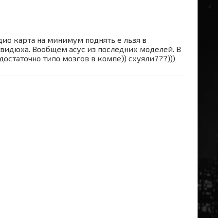
идио карта на минимум поднять е льзя в
 видюха. Вообщем асус из последних моделей. В
достаточно типо мозгов в компе)) схуяли???)))