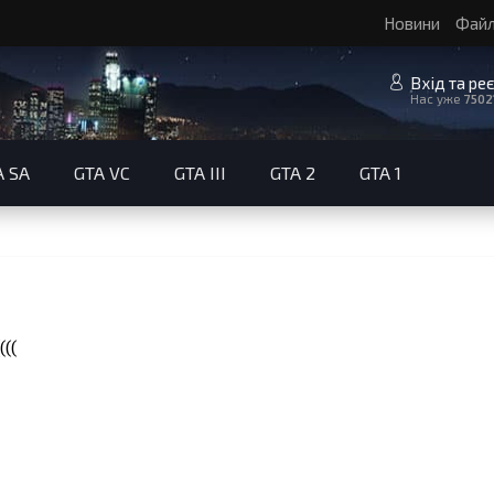
Новини
Фай
Вхід та ре
Нас уже
7502
A SA
GTA VC
GTA III
GTA 2
GTA 1
(((