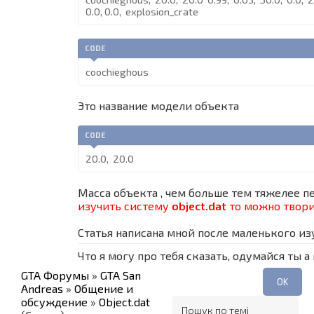
0.0, 0.0, explosion_crate
CODE
coochieghous
Это название модели объекта
CODE
20.0, 20.0
Масса объекта , чем больше тем тяжелее п
изучить систему
object.dat
то можно твори
Статья написана мной после маленького изу
Что я могу про тебя сказать, одумайся ты а
GTA Форумы
»
GTA San
Andreas
»
Общение и
обсуждение
»
Object.dat