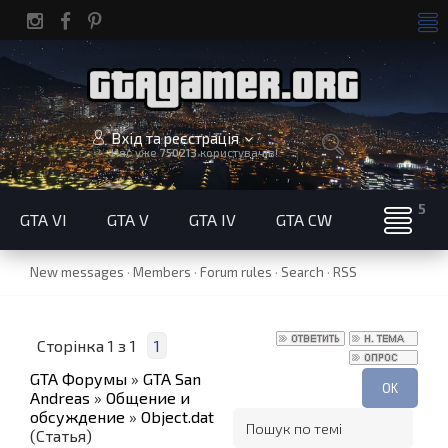
Вхід та реєстрація
Нас уже
750213
користувачів!
GTA VI
GTA V
GTA IV
GTA CW
New messages
·
Members
·
Forum rules
·
Search
·
RSS
Сторінка
1
з
1
1
GTA Форумы
»
GTA San
Andreas
»
Общение и
обсуждение
»
Object.dat
(Статья)