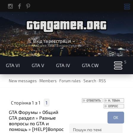
Вхід та реєстрація
Нас уже
750213
користувачів!
GTA VI
GTA V
GTA IV
GTA CW
New messages
·
Members
·
Forum rules
·
Search
·
RSS
Сторінка
1
з
1
1
GTA Форумы
»
Общий
GTA раздел
»
Разные
вопросы по GTA и
помощь
»
[HELP]Вопрос