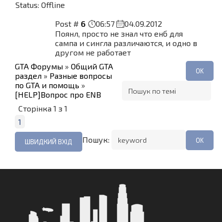
Status:
Offline
Post #
6
06:57
04.09.2012
Поянл, просто не знал что енб для
сампа и сингла различаются, и одно в
другом не работает
GTA Форумы
»
Общий GTA
раздел
»
Разные вопросы
по GTA и помощь
»
[HELP]Вопрос про ENB
Сторінка
1
з
1
1
Пошук: