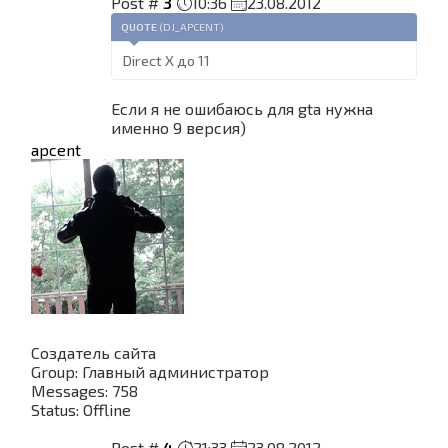
Post #
3
10:36
23.08.2012
QUOTE
(
DJ_APCENT
)
Direct X до 11
Если я не ошибаюсь для gta нужна
именно 9 версия)
apcent
Создатель сайта
Group: Главный администратор
Messages:
758
Status:
Offline
Post #
4
21:33
23.08.2012