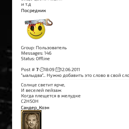
и т.д
Посредник
Group: Пользователь
Messages:
146
Status:
Offline
Post #
7
18:09
12.06.2011
"ыалыдва"... Нужно добавить это слово в свой сл
Солнце светит ярче,
И веселей пейзаж
Когда плещется в желудке
C2H5OH
Сандер_Коэн