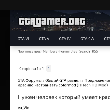
GTA VI
GTA V
GTA IV
GTA CW
GT
New messages
·
Members
·
Forum rules
·
Search
·
RSS
Сторінка
1
з
1
1
GTA Форумы
»
Общий GTA раздел
»
Предложения
красиво настраивать colormod
(HITech HD Mod)
Нужен человек который умеет крас
va_Vin