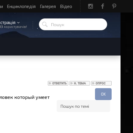
ли
Енциклопедія
Галерея
Відео
єстрація
13
користувачів!
ловек который умеет