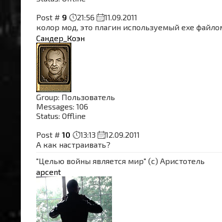
Post #
9
21:56
11.09.2011
колор мод, это плагин используемый exe файло
Сандер_Коэн
Group: Пользователь
Messages:
106
Status:
Offline
Post #
10
13:13
12.09.2011
А как настраивать?
"Целью войны является мир" (с) Аристотель
apcent