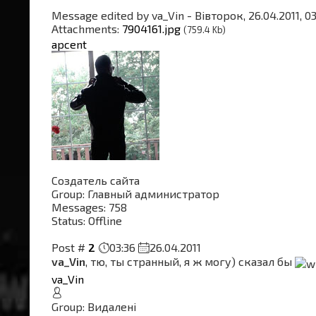
Message edited by
va_Vin
-
Вівторок, 26.04.2011, 0
Attachments:
7904161.jpg
(759.4 Kb)
apcent
Создатель сайта
Group: Главный администратор
Messages:
758
Status:
Offline
Post #
2
03:36
26.04.2011
va_Vin
, тю, ты странный, я ж могу) сказал бы
va_Vin
Group: Видалені