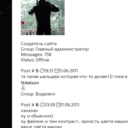
Создатель сайта
Group: Главный администратор
Messages:
758
Status:
Offline
Post #
5
19:51
11.06.2011
та такая ыалыдва которая что-то делает)) типа 
Nikalson
Group: Видалені
Post #
6
23:39
11.06.2011
хахахах
ну и обьяснил)
ну файлик и там контраст... яркость цвета маши
ваще цвета машин