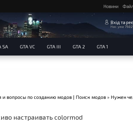
Новини
Фай
Вхід та ре
Нас уже
7502
A SA
GTA VC
GTA III
GTA 2
GTA 1
 и вопросы по созданию модов | Поиск модов
»
Нужен че
иво настраивать colormod