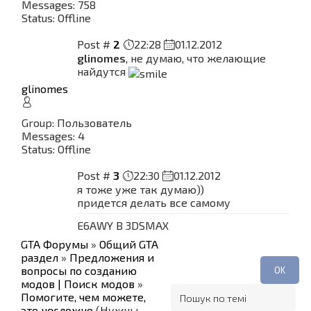
Messages:
758
Status:
Offline
Post #
2
22:28
01.12.2012
glinomes
, не думаю, что желающие
найдутся
glinomes
Group: Пользователь
Messages:
4
Status:
Offline
Post #
3
22:30
01.12.2012
я тоже уже так думаю))
придется делать все самому
E6AWY B 3DSMAX
GTA Форумы
»
Общий GTA
раздел
»
Предложения и
вопросы по созданию
модов | Поиск модов
»
Помогите, чем можете,
это несложно
(Нужны