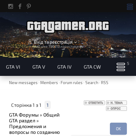
Вхід та реєстрація
Нас уже
750213
користувачів!
GTA VI
GTA V
GTA IV
GTA CW
New messages
·
Members
·
Forum rules
·
Search
·
RSS
Сторінка
1
з
1
1
GTA Форумы
»
Общий
GTA раздел
»
Предложения и
вопросы по созданию