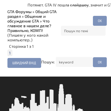
Потянет. GTA IV пошла
слайдшоу
, значит и G
GTA Форумы
»
Общий GTA
раздел
»
Общение и
обсуждение GTA
»
Что
главное в нашем деле?
Правильно, КОМП!
(Пишем у кого какой
компьютер..)
Сторінка
1
з
1
1
Пошук: