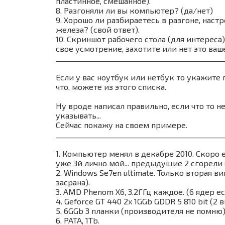
пластинное, смешанное).
8. Разгоняли ли вы компьютер? (да/нет)
9. Хорошо ли разбираетесь в разгоне, нас
железа? (свой ответ).
10. Скриншот рабочего стола (для интереса
свое усмотрение, захотите или нет это ваше
________________________________________________
Если у вас ноутбук или нетбук то укажите 
что, можете из этого списка.
Ну вроде написал правильно, если что то н
указывать...
Сейчас покажу на своем примере.
________________________________________________
1. Компьютер менял в декабре 2010. Скоро е
уже 3й лично мой... предыдущие 2 сгорели о
2. Windows Se7en ultimate. Только вторая ви
засрана).
3. AMD Phenom X6, 3.2ГГц каждое. (6 ядер ес
4. Geforce GT 440 2x 1GGb GDDR 5 810 bit (2
5. 6GGb 3 планки (производителя не помню)
6. PATA, 1Tb.