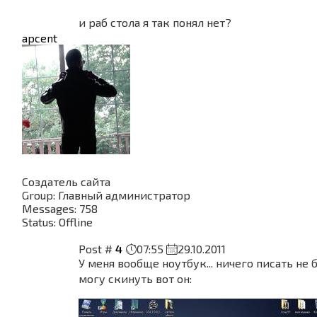
и раб стола я так понял нет?
apcent
Создатель сайта
Group: Главный администратор
Messages:
758
Status:
Offline
Post #
4
07:55
29.10.2011
У меня вообще ноутбук... ничего писать не 
могу скинуть вот он: