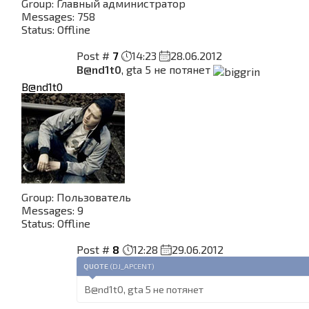
Group: Главный администратор
Messages:
758
Status:
Offline
Post #
7
14:23
28.06.2012
B@nd1t0
, gta 5 не потянет
B@nd1t0
Group: Пользователь
Messages:
9
Status:
Offline
Post #
8
12:28
29.06.2012
QUOTE
(
DJ_APCENT
)
B@nd1t0, gta 5 не потянет