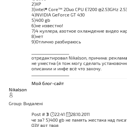
2)ХР
3)intel® Core™ 2Duo CPU E7200 @2.53GHz 2.53
4)NVIDIA GeForce GT 430
5)400 gb
6)не известно!
7)4 куллера, азотное охлаждение видео ка
8)нет
9)Отлично разбираюсь
___________________
отредактировал Nikalson, причина: реклам
не уместна (я тож могу сделать установочн
описании и инфе всё что захочу.
___________________
Мой блог-сайт
Nikalson
Group: Видалені
Post #
3
22:41
28.10.2011
че за? 5)400 gb не память жестака над писат
ОЗУ вот твоя