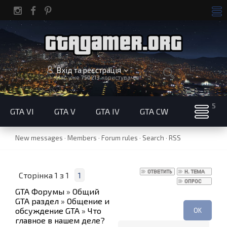
Вхід та реєстрація
Нас уже
750213
користувачів!
GTA VI
GTA V
GTA IV
GTA CW
New messages
·
Members
·
Forum rules
·
Search
·
RSS
Сторінка
1
з
1
1
GTA Форумы
»
Общий
GTA раздел
»
Общение и
обсуждение GTA
»
Что
главное в нашем деле?