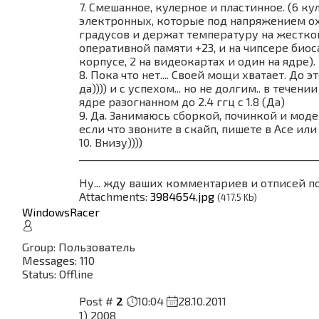
7. Смешанное, кулерное и пластинное. (6 ку
электронных, которые под напряжением ох
градусов и держат температуру на жестком
оперативной памяти +23, и на чипсере биоса 
корпусе, 2 на видеокартах и один на ядре).
8. Пока что нет.... Своей мощи хватает. До э
да)))) и с успехом... но не долгим.. в течен
ядре разогнанном до 2.4 ггц с 1.8 (Да)
9. Да. Занимаюсь сборкой, починкой и мод
если что звоните в скайп, пишете в Асе или 
10. Внизу))))
________________________________________________
Ну... жду ваших комментариев и отписей по
Attachments:
3984654.jpg
(417.5 Kb)
WindowsRacer
Group: Пользователь
Messages:
110
Status:
Offline
Post #
2
10:04
28.10.2011
1) 2008