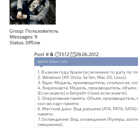
Group: Пользователь
Messages:
9
Status:
Offline
Post #
6
13:12
28.06.2012
QUOTE
(
NIKALSON
)
1. В каком году брали (если можно то дату по то
2. Windows (XP, Vista, Se7en, Mac OS, Linux).
3. Ядро: Модель, производитель, сколько их, ско
4. Видеокарта: Модель, производитель, объем,
(Если знаете) и Битрейт (тоже если знаете).
5. Оперативная память: Объем, производитель, 
кол-во карт памяти.
6. Жесткий диск: Вид разъема (ATA, PATA, SATA) 
памяти.
7. Охлаждение: Вид охлаждения (Кулеры, азотн
смешанное).
8. Разгоняли ли вы компьютер? (да/нет)
9. Хорошо ли разбираетесь в разгоне, настройк