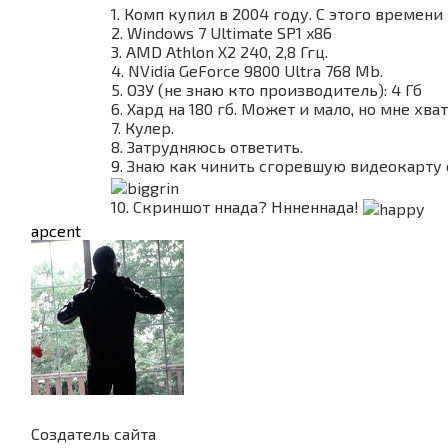
(свой ответ).
1. Комп купил в 2004 году. С этого времени
10. Скриншот рабочего стола (для интереса) (в
2. Windows 7 Ultimate SP1 x86
усмотрение, захотите или нет это ваше право).
3. AMD Athlon X2 240, 2,8 Ггц.
4. NVidia GeForce 9800 Ultra 768 Mb.
5. ОЗУ (не знаю кто производитель): 4 Гб
6. Хард на 180 гб. Может и мало, но мне хват
7. Кулер.
8. Затрудняюсь ответить.
9. Знаю как чинить сгоревшую видеокарту
10. Скриншот ннада? Ннненнада!
apcent
Создатель сайта