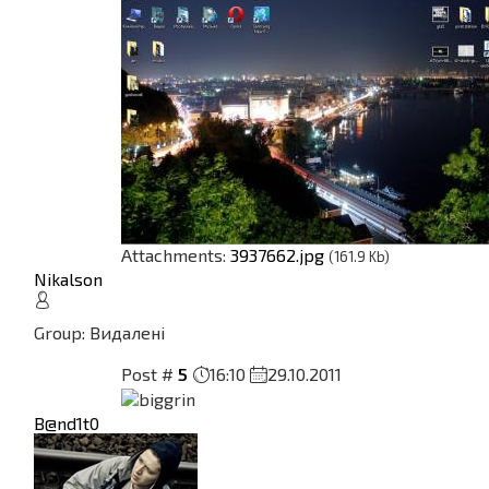
Attachments:
3937662.jpg
(161.9 Kb)
Nikalson
Group: Видалені
Post #
5
16:10
29.10.2011
B@nd1t0