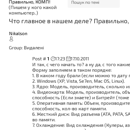
Правильно, КОМП!
(Пишем у кого какой
компьютер..)
Что главное в нашем деле? Правильно,
Nikalson
Group: Видалені
Post #
1
17:23
17.10.2011
И так, с чего начать то? а ну да, с того каки
Форму заполняем в таком порядке:
1. В каком году брали (если можно то дату п
2. Windows (XP, Vista, Se7en, Mac OS, Linux).
3. Ядро: Модель, производитель, сколько их
4. Видеокарта: Модель, производитель, об
способность (Если знаете) и Битрейт (тоже 
5. Оперативная память: Объем, производите
способность, кол-во карт памяти.
6. Жесткий диск: Вид разъема (ATA, PATA, SA
во памяти.
7. Охлаждение: Вид охлаждения (Кулеры, аз