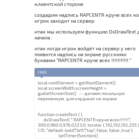
клиентской стороне
создадим надпись RAPCENTR круче всех ко
игрок заходит на сервер
итак мы используем функцию DxDrawText 
начала .
итак когда игрок войдёт на сервер у него
появится надпись на экране русскими
буквами "RAPCENTR круче всех !!!!!!!!!!! "
CODE
local rootElement = getRootElement()
local screenWidth,screenHeight =
guiGetScreenSize() -- делаем локальную
переменную для кординат на экране
function createText ( )
dxDrawText( " RAPCENTR круче всех!!!!!!",
300.0,960.0,976.0,123.0, tocolor ( 192,192,192,255 )
1.15, "default-bold","left","top", false, false ,true )
setTimer(function()