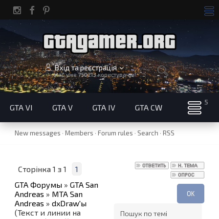
Вхід та реєстрація
Нас уже
750213
користувачів!
GTA VI
GTA V
GTA IV
GTA CW
New messages
·
Members
·
Forum rules
·
Search
·
RSS
Сторінка
1
з
1
1
GTA Форумы
»
GTA San
Andreas
»
MTA San
Andreas
»
dxDraw'ы
(Текст и линии на