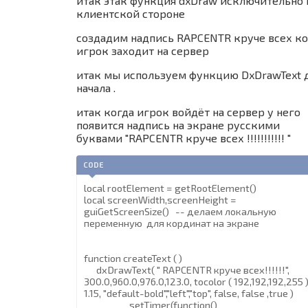
итак этак функция dxDraw исключительно 
клиентской стороне
создадим надпись RAPCENTR круче всех ко
игрок заходит на сервер
итак мы используем функцию DxDrawText 
начала .
итак когда игрок войдёт на сервер у него
появится надпись на экране русскими
буквами "RAPCENTR круче всех !!!!!!!!!!! "
CODE
local rootElement = getRootElement()
local screenWidth,screenHeight =
guiGetScreenSize() -- делаем локальную
переменную для кординат на экране
function createText ( )
dxDrawText( " RAPCENTR круче всех!!!!!!",
300.0,960.0,976.0,123.0, tocolor ( 192,192,192,255 )
1.15, "default-bold","left","top", false, false ,true )
setTimer(function()