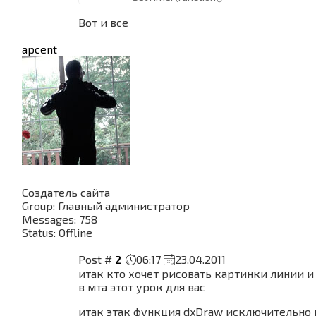
removeEventHandler("onClientRender",rootEleme
createText ) end, 5000,1) -- время когда надпись
Вот и все
уберётся с экрана
end
apcent
-- итак чтобы изменить цвет шрифта меняем гд
tocolor ( 192,192,192,255 ) в скобках
-- чтобы изменить позицию на экране меняем 
эти кординаты 300.0,960.0,976.0,123.0
function remotePlayerJoin()
addEventHandler("onClientRender",rootElement,
createText) -- запускаем функцию createText
через евент
end
addEventHandler("onClientPlayerJoin",
Создатель сайта
getLocalPlayer(), remotePlayerJoin) -- эвент ког
Group: Главный администратор
игрок вошёл на сервер
Messages:
758
Status:
Offline
Post #
2
06:17
23.04.2011
итак кто хочет рисовать картинки линии и 
в мта этот урок для вас
итак этак функция dxDraw исключительно 