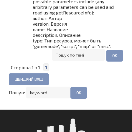
possible parameters include (any
arbitrary parameters can be used and
read using getResourceInfo):
author: Автор
version: Версия
name: Название
description: Описание
type: Тип ресурса, может быть
"gamemode", "script", "map" or "misc".
Сторінка
1
з
1
1
Пошук: