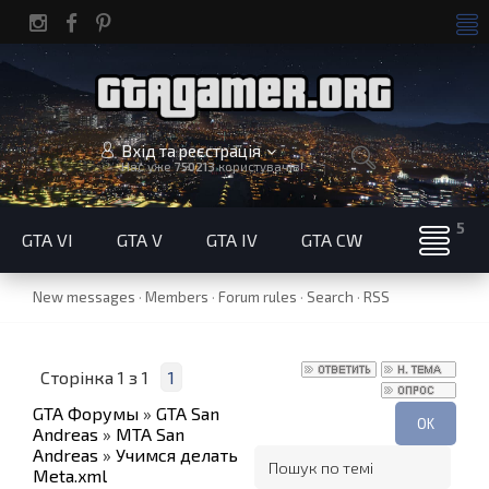
Вхід та реєстрація
Нас уже
750213
користувачів!
GTA VI
GTA V
GTA IV
GTA CW
New messages
·
Members
·
Forum rules
·
Search
·
RSS
Сторінка
1
з
1
1
GTA Форумы
»
GTA San
Andreas
»
MTA San
Andreas
»
Учимся делать
Meta.xml