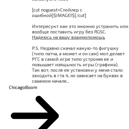
[cut noguest=Спойлер с
ошибкой]$IMAGE1$[/cut]
Интересукт как это множно устранить или
вообще поставить игру без RGSC.
Надеюсь на вашу взаимопомощь
P.S.
Недавно скачал какую-то фигушку
(типо патча, а может и он сам) мол делает
РГС в самой игре типо устроняя ее и
повышает изящьность игры (графика).
Так вот, после ее установки у меня стало
заходить в гта 4, но зависает на буквах в
сааамом начале...
ChicagoBoom