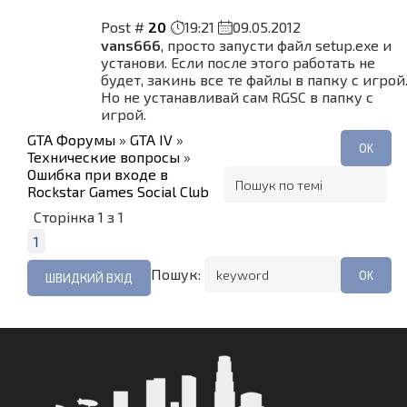
Post #
20
19:21
09.05.2012
vans666
, просто запусти файл setup.exe и
установи. Если после этого работать не
будет, закинь все те файлы в папку с игрой
Но не устанавливай сам RGSC в папку с
игрой.
GTA Форумы
»
GTA IV
»
Технические вопросы
»
Ошибка при входе в
Rockstar Games Social Club
Сторінка
1
з
1
1
Пошук: