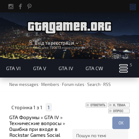
Вхід та реєстрація
Нас уже
750213
користувачів!
GTA VI
GTA V
GTA IV
GTA CW
New messages
·
Members
·
Forum rules
·
Search
·
RSS
Сторінка
1
з
1
1
GTA Форумы
»
GTA IV
»
Технические вопросы
»
Ошибка при входе в
Rockstar Games Social