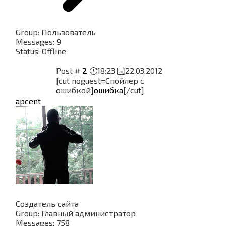
Group: Пользователь
Messages:
9
Status:
Offline
Post #
2
18:23
22.03.2012
[cut noguest=Спойлер с
ошибкой]
ошибка
[/cut]
apcent
Создатель сайта
Group: Главный администратор
Messages:
758