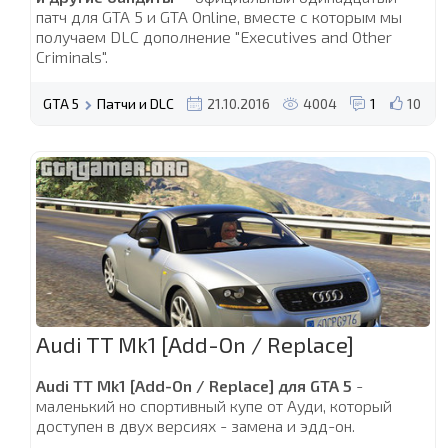
патч для GTA 5 и GTA Online, вместе с которым мы
получаем DLC дополнение "Executives and Other
Criminals".
GTA 5
Патчи и DLC
21.10.2016
4004
1
10
Audi TT Mk1 [Add-On / Replace]
Audi TT Mk1 [Add-On / Replace] для GTA 5
-
маленький но спортивный купе от Ауди, который
доступен в двух версиях - замена и эдд-он.