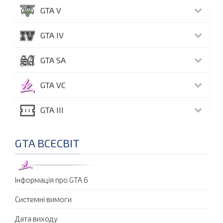
GTA V
GTA IV
GTA SA
GTA VC
GTA III
GTA ВСЕСВІТ
Інформація про GTA 6
Системні вимоги
Дата виходу