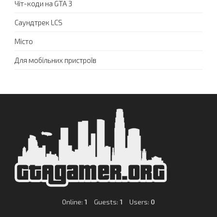
Чіт-коди на GTA 3
Саундтрек LCS
Місто
Для мобільних пристроїв
Online:
1
Guests:
1
Users:
0