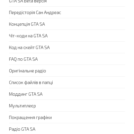
GTA SA Beta версія
Передісторія Сан Андреас
Концепція GTA SA
Чіт-коди на GTA SA
Код на скейт GTA SA
FAQ по GTA SA
Оригінальне радіо
Список файлів в папці
Моддинг GTA SA
Мультиплеєр
Покращення графіки
Радіо GTA SA