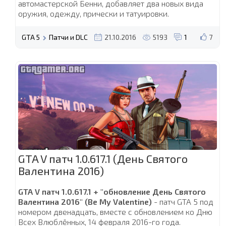
автомастерской Бенни, добавляет два новых вида
оружия, одежду, прически и татуировки.
GTA 5
Патчи и DLC
21.10.2016
5193
1
7
GTA V патч 1.0.617.1 (День Святого
Валентина 2016)
GTA V патч 1.0.617.1 + "обновление День Святого
Валентина 2016" (Be My Valentine)
- патч GTA 5 под
номером двенадцать, вместе с обновлением ко Дню
Всех Влюблённых, 14 февраля 2016-го года.