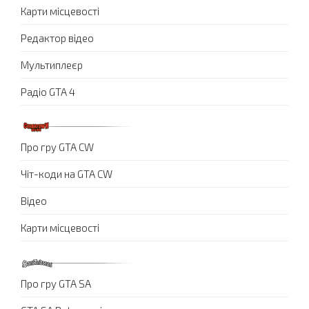
Карти місцевості
Редактор відео
Мультиплеєр
Радіо GTA 4
Про гру GTA CW
Чіт-коди на GTA CW
Відео
Карти місцевості
Про гру GTA SA