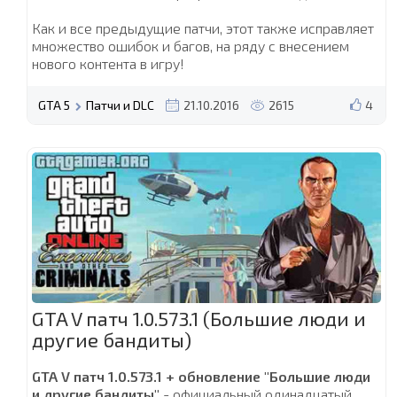
Как и все предыдущие патчи, этот также исправляет
множество ошибок и багов, на ряду с внесением
нового контента в игру!
GTA 5
Патчи и DLC
21.10.2016
2615
4
GTA V патч 1.0.573.1 (Большие люди и
другие бандиты)
GTA V патч 1.0.573.1 + обновление "Большие люди
и другие бандиты"
- официальный одинадцатый