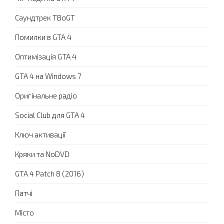
Саундтрек TBoGT
Помилки в GTA 4
Оптимізація GTA 4
GTA 4 на Windows 7
Оригінальне радіо
Social Club для GTA 4
Ключ активації
Кряки та NoDVD
GTA 4 Patch 8 (2016)
Патчі
Місто