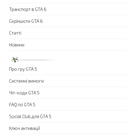
Транспорт в GTA 6
Скріншоти GTA 6
Статті
Новини
Про гру GTA 5
Системні вимоги
Чіт-коди GTA 5
FAQ по GTA 5
Social Club для GTA 5
Ключ активації