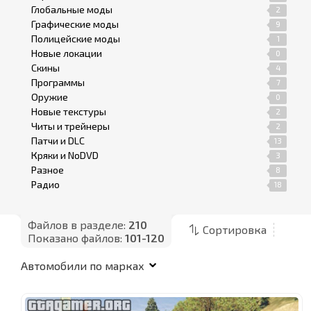
Глобальные моды
2
Графические моды
9
Полицейские моды
1
Новые локации
0
Скины
4
Программы
7
Оружие
0
Новые текстуры
2
Читы и трейнеры
2
Патчи и DLC
13
Кряки и NoDVD
3
Разное
8
Радио
18
Файлов в разделе:
210
Сортировка
Показано файлов:
101-120