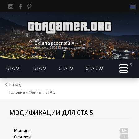
Вхід та реєстрація
Нас уже
750213
користувачів!
GTA VI
GTA V
GTA IV
GTA CW
Назад
Головна
»
Файлы
»
GTA 5
МОДИФИКАЦИИ ДЛЯ GTA 5
Машины
134
Скрипты
7