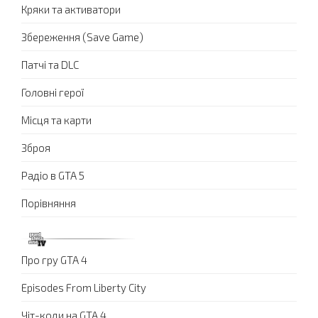
Кряки та активатори
Збереження (Save Game)
Патчі та DLC
Головні герої
Місця та карти
Зброя
Радіо в GTA 5
Порівняння
Про гру GTA 4
Episodes From Liberty City
Чіт-коди на GTA 4