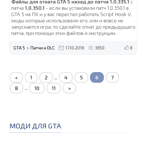
Файлы для отката GTA 5 назад до патча 1.0.335.1
с
патча
1.0.350.1
- если вы установили патч 1.0.350.1 в
GTA 5 на ПК и у вас перестал работать Script Hook V,
моды которые использовали его, или и вовсе не
запускается игра, то сделайте откат до предыдущего
патча, при помощи этих файлов и инструкции.
GTA 5
Патчи и DLC
17.10.2016
3850
8
«
1
2
...
4
5
6
7
8
...
10
11
»
МОДИ ДЛЯ GTA