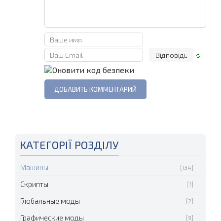
КАТЕГОРІЇ РОЗДІЛУ
Машины
[134]
Скрипты
[7]
Глобальные моды
[2]
Графические моды
[9]