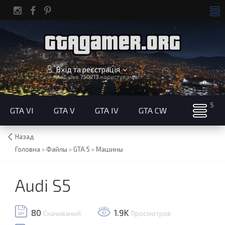
Вхід та реєстрація
Нас уже
750213
користувачів!
GTA VI
GTA V
GTA IV
GTA CW
Назад
Головна
»
Файлы
»
GTA 5
»
Машины
Audi S5
80
1.9K
Скачиваний
Просмотров