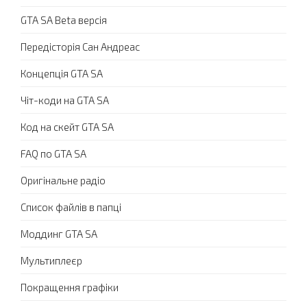
GTA SA Beta версія
Передісторія Сан Андреас
Концепція GTA SA
Чіт-коди на GTA SA
Код на скейт GTA SA
FAQ по GTA SA
Оригінальне радіо
Список файлів в папці
Моддинг GTA SA
Мультиплеєр
Покращення графіки