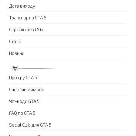
Дата виходу
Транспорт в GTA 6
Скріншоти GTA 6
Статті
Новини
Про гру GTA 5
Системні вимоги
Чіт-коди GTA 5
FAQ по GTA 5
Social Club для GTA 5