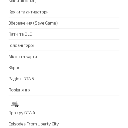
Ключ активації
Кряки та активатори
Збереження (Save Game)
Патчі та DLC
Головні герої
Місця та карти
Зброя
Радіо в GTA 5
Порівняння
Про гру GTA 4
Episodes From Liberty City