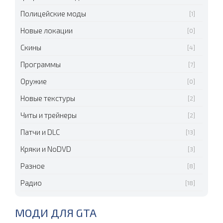
Полицейские моды
[1]
Новые локации
[0]
Скины
[4]
Программы
[7]
Оружие
[0]
Новые текстуры
[2]
Читы и трейнеры
[2]
Патчи и DLC
[13]
Кряки и NoDVD
[3]
Разное
[8]
Радио
[18]
МОДИ ДЛЯ GTA