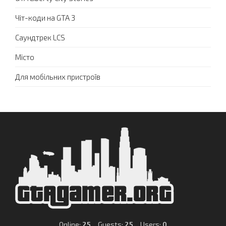
Чіт-коди на GTA 3
Саундтрек LCS
Місто
Для мобільних пристроїв
Online:
25
Guests:
25
Users:
0