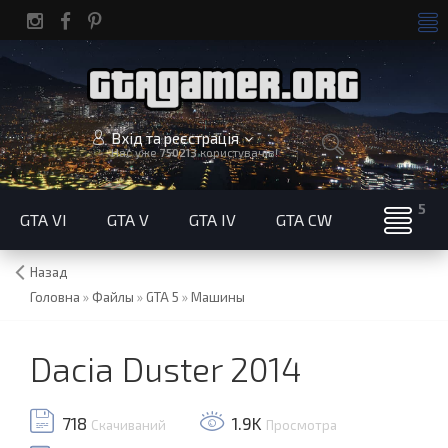
Вхід та реєстрація
Нас уже
750213
користувачів!
GTA VI
GTA V
GTA IV
GTA CW
Назад
Головна
»
Файлы
»
GTA 5
»
Машины
Dacia Duster 2014
718
1.9K
Скачиваний
Просмотра