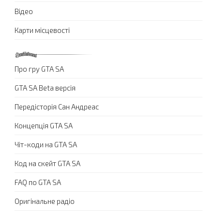
Відео
Карти місцевості
Про гру GTA SA
GTA SA Beta версія
Передісторія Сан Андреас
Концепція GTA SA
Чіт-коди на GTA SA
Код на скейт GTA SA
FAQ по GTA SA
Оригінальне радіо