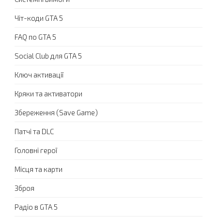
Чіт-коди GTA 5
FAQ по GTA 5
Social Club для GTA 5
Ключ активації
Кряки та активатори
Збереження (Save Game)
Патчі та DLC
Головні герої
Місця та карти
Зброя
Радіо в GTA 5