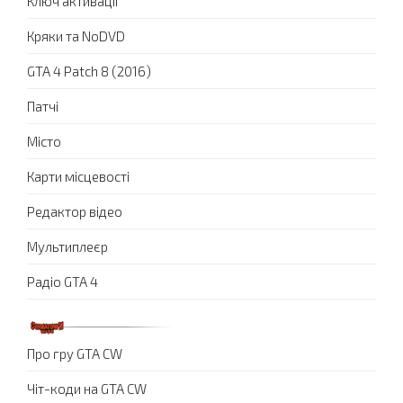
Ключ активації
Кряки та NoDVD
GTA 4 Patch 8 (2016)
Патчі
Місто
Карти місцевості
Редактор відео
Мультиплеєр
Радіо GTA 4
Про гру GTA CW
Чіт-коди на GTA CW