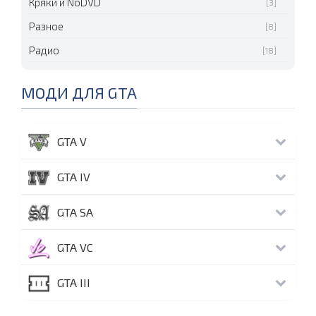
Кряки и NoDVD
[3]
Разное
[8]
Радио
[18]
МОДИ ДЛЯ GTA
GTA V
GTA IV
GTA SA
GTA VC
GTA III