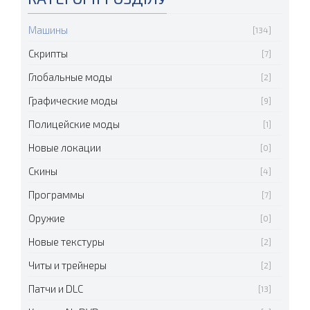
Машины
[134]
Скрипты
[7]
Глобальные моды
[2]
Графические моды
[9]
Полицейские моды
[1]
Новые локации
[0]
Скины
[4]
Программы
[7]
Оружие
[0]
Новые текстуры
[2]
Читы и трейнеры
[2]
Патчи и DLC
[13]