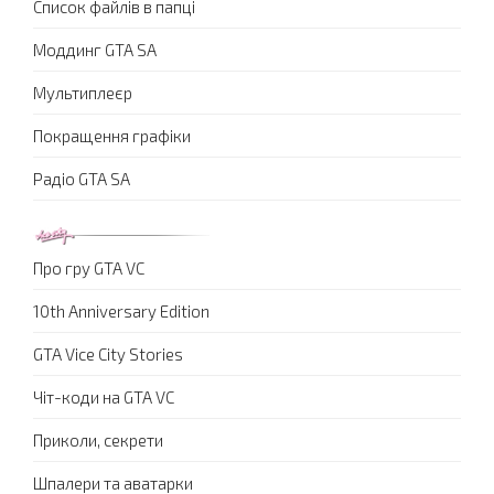
Список файлів в папці
Моддинг GTA SA
Мультиплеєр
Покращення графіки
Радіо GTA SA
Про гру GTA VC
10th Anniversary Edition
GTA Vice City Stories
Чіт-коди на GTA VC
Приколи, секрети
Шпалери та аватарки