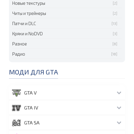
Новые текстуры
[2]
Читы и трейнеры
[2]
Патчи и DLC
[13]
Кряки и NoDVD
[3]
Разное
[8]
Радио
[18]
МОДИ ДЛЯ GTA
GTA V
GTA IV
GTA SA