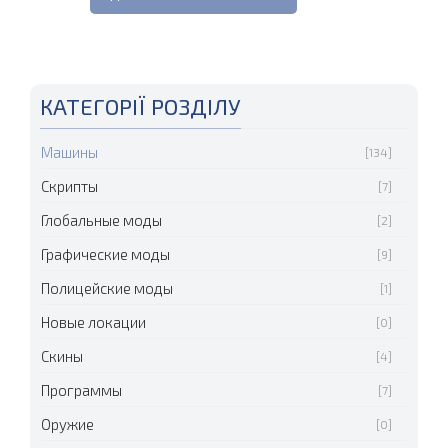
КАТЕГОРІЇ РОЗДІЛУ
Машины
[134]
Скрипты
[7]
Глобальные моды
[2]
Графические моды
[9]
Полицейские моды
[1]
Новые локации
[0]
Скины
[4]
Программы
[7]
Оружие
[0]