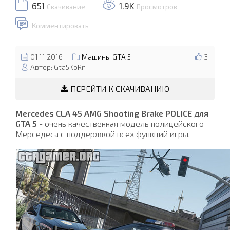
651
1.9K
Скачивание
Просмотров
Комментировать
01.11.2016
Машины GTA 5
3
Автор: Gta5KoRn
ПЕРЕЙТИ К СКАЧИВАНИЮ
Mercedes CLA 45 AMG Shooting Brake POLICE для
GTA 5
- очень качественная модель полицейского
Мерседеса с поддержкой всех функций игры.