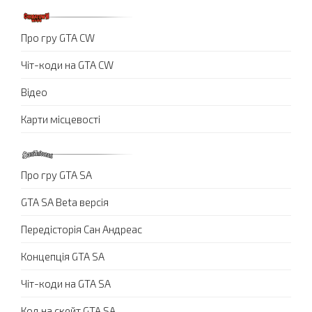
Про гру GTA CW
Чіт-коди на GTA CW
Відео
Карти місцевості
Про гру GTA SA
GTA SA Beta версія
Передісторія Сан Андреас
Концепція GTA SA
Чіт-коди на GTA SA
Код на скейт GTA SA