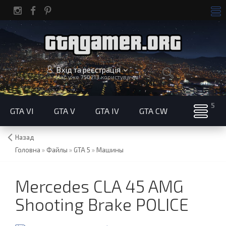
Вхід та реєстрація
Нас уже
750213
користувачів!
GTA VI
GTA V
GTA IV
GTA CW
Назад
Головна
»
Файлы
»
GTA 5
»
Машины
Mercedes CLA 45 AMG
Shooting Brake POLICE