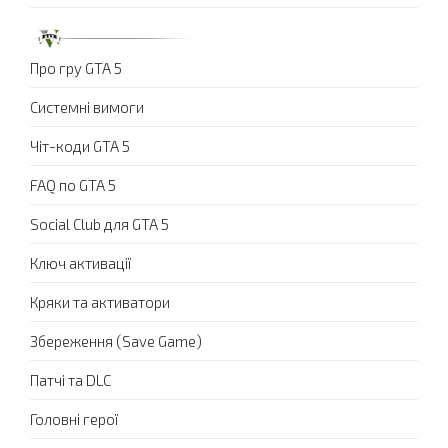
Про гру GTA 5
Системні вимоги
Чіт-коди GTA 5
FAQ по GTA 5
Social Club для GTA 5
Ключ активації
Кряки та активатори
Збереження (Save Game)
Патчі та DLC
Головні герої