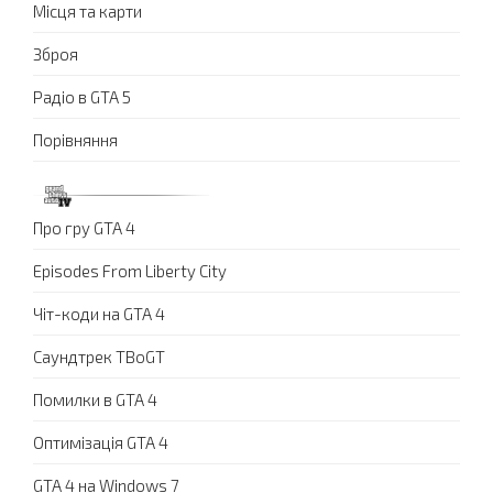
Місця та карти
Зброя
Радіо в GTA 5
Порівняння
Про гру GTA 4
Episodes From Liberty City
Чіт-коди на GTA 4
Саундтрек TBoGT
Помилки в GTA 4
Оптимізація GTA 4
GTA 4 на Windows 7