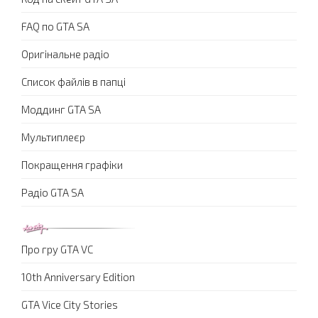
FAQ по GTA SA
Оригінальне радіо
Список файлів в папці
Моддинг GTA SA
Мультиплеєр
Покращення графіки
Радіо GTA SA
Про гру GTA VC
10th Anniversary Edition
GTA Vice City Stories