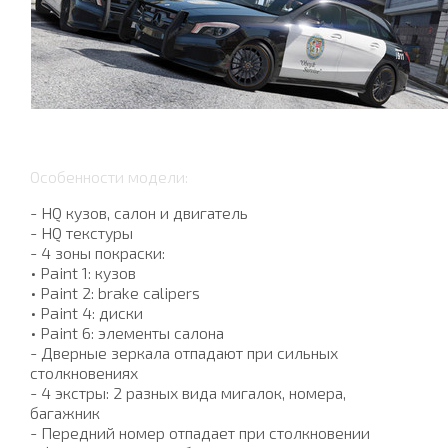
Особенности модели:
- HQ кузов, салон и двигатель
- HQ текстуры
- 4 зоны покраски:
• Paint 1: кузов
• Paint 2: brake calipers
• Paint 4: диски
• Paint 6: элементы салона
- Дверные зеркала отпадают при сильных
столкновениях
- 4 экстры: 2 разных вида мигалок, номера,
багажник
- Передний номер отпадает при столкновении