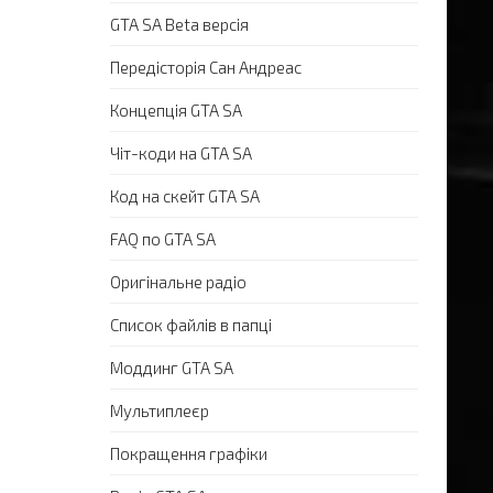
GTA SA Beta версія
Передісторія Сан Андреас
Концепція GTA SA
Чіт-коди на GTA SA
Код на скейт GTA SA
FAQ по GTA SA
Оригінальне радіо
Список файлів в папці
Моддинг GTA SA
Мультиплеєр
Покращення графіки