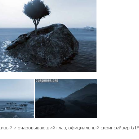
асивый и очаровывающий глаз, официальный скринсейвер GTA