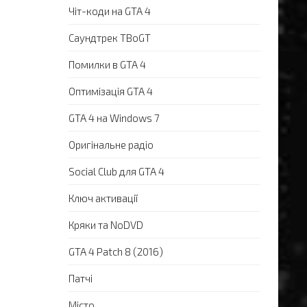
Чіт-коди на GTA 4
Саундтрек TBoGT
Помилки в GTA 4
Оптимізація GTA 4
GTA 4 на Windows 7
Оригінальне радіо
Social Club для GTA 4
Ключ активації
Кряки та NoDVD
GTA 4 Patch 8 (2016)
Патчі
Місто