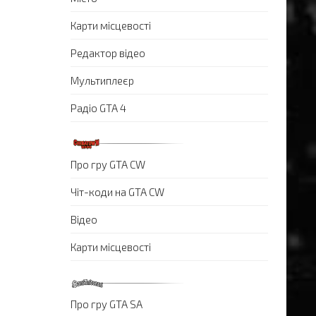
Карти місцевості
Редактор відео
Мультиплеєр
Радіо GTA 4
Про гру GTA CW
Чіт-коди на GTA CW
Відео
Карти місцевості
Про гру GTA SA