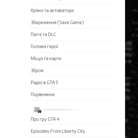
Кряки та активатори
Збереження (Save Game)
Патчі та DLC
Головні герої
Місця та карти
Зброя
Радіо в GTA 5
Порівняння
Про гру GTA 4
Episodes From Liberty City