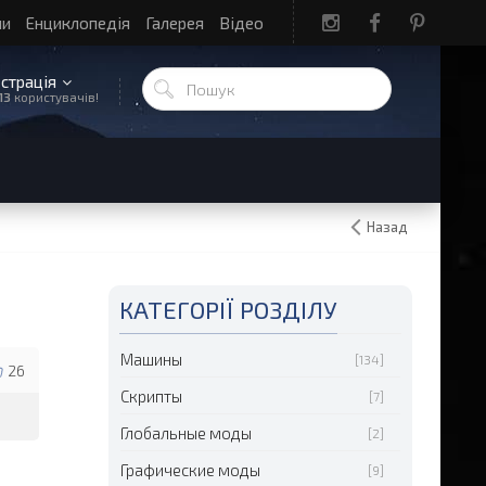
ли
Енциклопедія
Галерея
Відео
єстрація
13
користувачів!
Назад
КАТЕГОРІЇ РОЗДІЛУ
Машины
[134]
26
Скрипты
[7]
Глобальные моды
[2]
Графические моды
[9]