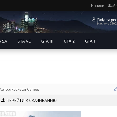
Новини
Фай
Вхід та ре
Нас уже
7502
A SA
GTA VC
GTA III
GTA 2
GTA 1
Автор: Rockstar Games
ПЕРЕЙТИ К СКАЧИВАНИЮ