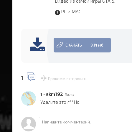
Видео из самой игры GTA 5.
PC и MAC
СКАЧАТЬ
9.14 мб
1
Прокомментировать
•
akm192
1
Гость
Удалите это г**Но.