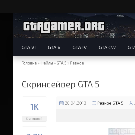
GTA VI
GTA V
GTA IV
GTA CW
GT
Головна
»
Файлы
»
GTA 5
»
Разное
Скринсейвер GTA 5
28.04.2013
Разное GTA 5
1K
Скачиваний