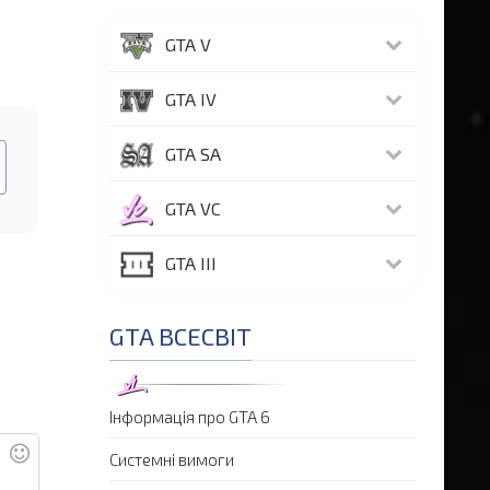
GTA V
GTA IV
GTA SA
GTA VC
GTA III
GTA ВСЕСВІТ
Інформація про GTA 6
Системні вимоги