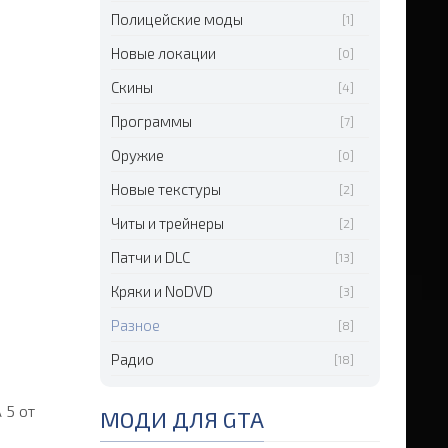
Полицейские моды
[1]
Новые локации
[0]
Скины
[4]
Программы
[7]
Оружие
[0]
Новые текстуры
[2]
Читы и трейнеры
[2]
Патчи и DLC
[13]
Кряки и NoDVD
[3]
Разное
[8]
Радио
[18]
 5 от
МОДИ ДЛЯ GTA