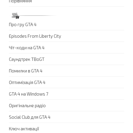
Порівняння
Про гру GTA 4
Episodes From Liberty City
Чіт-коди на GTA 4
Саундтрек TBoGT
Помилки в GTA 4
Оптимізація GTA 4
GTA 4 на Windows 7
Оригінальне радіо
Social Club для GTA 4
Ключ активації