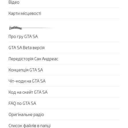
Відео
Карти місцевості
Про гру GTA SA
GTA SA Beta версія
Передісторія Сан Андреас
Концепція GTA SA
Чіт-коди на GTA SA
Код на скейт GTA SA
FAQ по GTA SA
Оригінальне радіо
Список файлів в папці