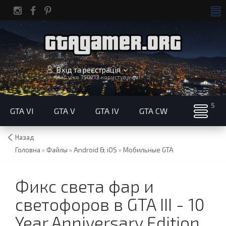
Вхід та реєстрація
Нас уже
750213
користувачів!
GTA VI
GTA V
GTA IV
GTA CW
Назад
Головна
»
Файлы
»
Android & iOS
»
Мобильные GTA
Фикс света фар и
светофоров в GTA III - 10
Year Anniversary Edition