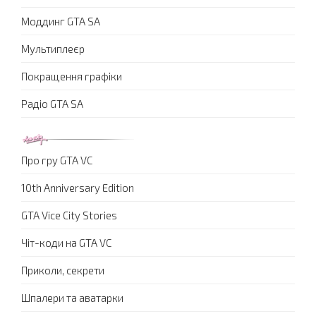
Моддинг GTA SA
Мультиплеєр
Покращення графіки
Радіо GTA SA
Про гру GTA VC
10th Anniversary Edition
GTA Vice City Stories
Чіт-коди на GTA VC
Приколи, секрети
Шпалери та аватарки