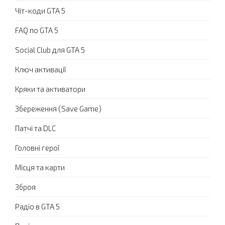
Чіт-коди GTA 5
FAQ по GTA 5
Social Club для GTA 5
Ключ активації
Кряки та активатори
Збереження (Save Game)
Патчі та DLC
Головні герої
Місця та карти
Зброя
Радіо в GTA 5