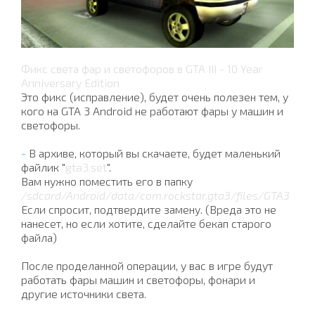
Фикс света фар и светофоров в GTA III - 10 Year
Anniversary Edition
Это фикс (исправление), будет очень полезен тем, у
кого на GTA 3 Android не работают фары у машин и
светофоры.
-
В архиве, который вы скачаете, будет маленький
файлик "
gta3.set
".
Вам нужно поместить его в папку
/sdcard/Android/data/com.rockstar.gta3/files/GTA3
Если спросит, подтвердите замену. (Вреда это не
нанесет, но если хотите, сделайте бекап старого
файла)
После проделанной операции, у вас в игре будут
работать фары машин и светофоры, фонари и
другие источники света.