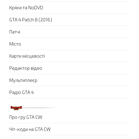
Кряки та NoDVD
GTA 4 Patch 8 (2016)
Патчі
Місто
Карти місцевості
Редактор відео
Мультиплеєр
Радіо GTA 4
Про гру GTA CW
Чіт-коди на GTA CW