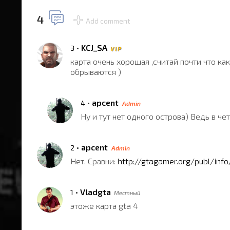
4
Add comment
•
KCJ_SA
3
V I P
карта очень хорошая ,считай почти что как
обрываются )
•
apcent
4
Admin
Ну и тут нет одного острова) Ведь в чет
•
apcent
2
Admin
Нет. Сравни:
http://gtagamer.org/publ/info/
•
Vladgta
1
Местный
этоже карта gta 4