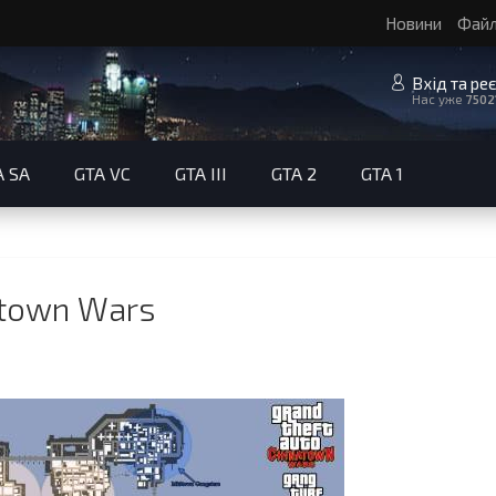
Новини
Фай
Вхід та ре
Нас уже
7502
A SA
GTA VC
GTA III
GTA 2
GTA 1
atown Wars