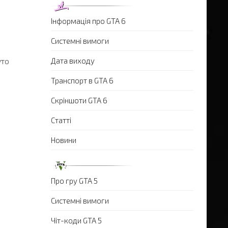
Інформація про GTA 6
Системні вимоги
уто
Дата виходу
Транспорт в GTA 6
Скріншоти GTA 6
Статті
Новини
Про гру GTA 5
Системні вимоги
Чіт-коди GTA 5