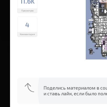
11.6K
Просмотров
4
Комментария
Поделись материалом в соц
и ставь лайк, если было пол