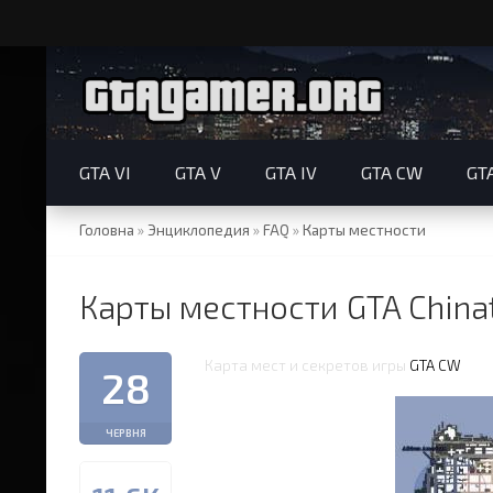
GTA VI
GTA V
GTA IV
GTA CW
GT
Головна
»
Энциклопедия
»
FAQ
»
Карты местности
Карты местности GTA Chin
Карта мест и секретов игры
GTA CW
28
ЧЕРВНЯ