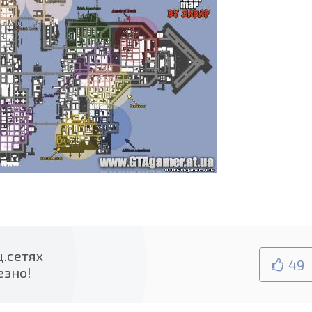
.сетях
49
езно!