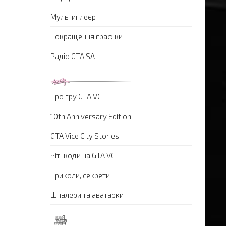
Мультиплеєр
Покращення графіки
Радіо GTA SA
Про гру GTA VC
10th Anniversary Edition
GTA Vice City Stories
Чіт-коди на GTA VC
Приколи, секрети
Шпалери та аватарки