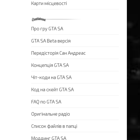
Карти місцевості
Про гру GTA SA
GTA SA Beta версія
Передісторія Сан Андреас
Концепція GTA SA
Чіт-коди на GTA SA
Код на скейт GTA SA
FAQ по GTA SA
Оригінальне радіо
Список файлів в папці
Моддинг GTA SA