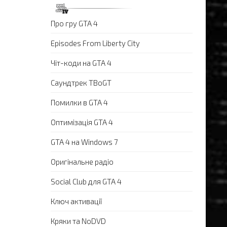
Про гру GTA 4
Episodes From Liberty City
Чіт-коди на GTA 4
Саундтрек TBoGT
Помилки в GTA 4
Оптимізація GTA 4
GTA 4 на Windows 7
Оригінальне радіо
Social Club для GTA 4
Ключ активації
Кряки та NoDVD