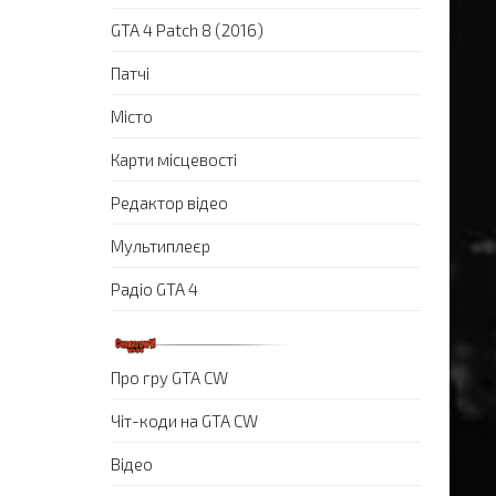
GTA 4 Patch 8 (2016)
Патчі
Місто
Карти місцевості
Редактор відео
Мультиплеєр
Радіо GTA 4
Про гру GTA CW
Чіт-коди на GTA CW
Відео