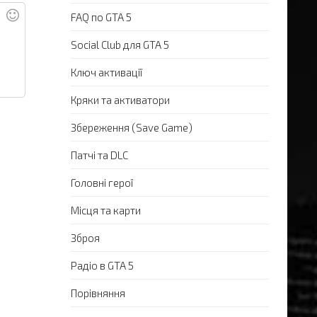
FAQ по GTA 5
Social Club для GTA 5
Ключ активації
Кряки та активатори
Збереження (Save Game)
Патчі та DLC
Головні герої
Місця та карти
Зброя
Радіо в GTA 5
Порівняння