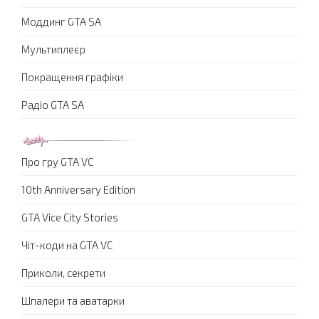
Моддинг GTA SA
Мультиплеєр
Покращення графіки
Радіо GTA SA
Про гру GTA VC
10th Anniversary Edition
GTA Vice City Stories
Чіт-коди на GTA VC
Приколи, секрети
Шпалери та аватарки