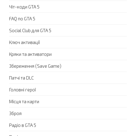
Чіт-коди GTA 5
FAQ по GTA 5
Social Club для GTA 5
Ключ активації
Кряки та активатори
Збереження (Save Game)
Патчі та DLC
Головні герої
Місця та карти
Зброя
Радіо в GTA 5