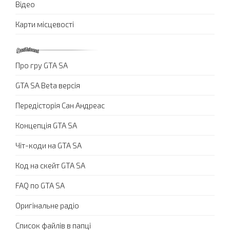
Відео
Карти місцевості
Про гру GTA SA
GTA SA Beta версія
Передісторія Сан Андреас
Концепція GTA SA
Чіт-коди на GTA SA
Код на скейт GTA SA
FAQ по GTA SA
Оригінальне радіо
Список файлів в папці