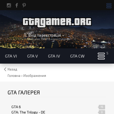
Вхід та реєстрація
Нас уже
750213
користувачів!
GTA VI
GTA V
GTA IV
GTA CW
Назад
Головна
»
Изображения
GTA ГАЛЕРЕЯ
GTA 6
15
GTA: The Trilogy - DE
0