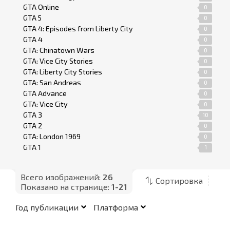
GTA Online
0
GTA 5
0
GTA 4: Episodes from Liberty City
0
GTA 4
0
GTA: Chinatown Wars
0
GTA: Vice City Stories
0
GTA: Liberty City Stories
0
GTA: San Andreas
0
GTA Advance
0
GTA: Vice City
0
GTA 3
10
GTA 2
0
GTA: London 1969
0
GTA 1
1
Всего изображений:
26
Сортировка
Показано на странице:
1-21