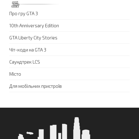
Про гру GTA 3
10th Anniversary Edition
GTA Liberty City Stories
Чіт-коди на GTA 3
Саундтрек LCS
Місто
Для мобільних пристроїв