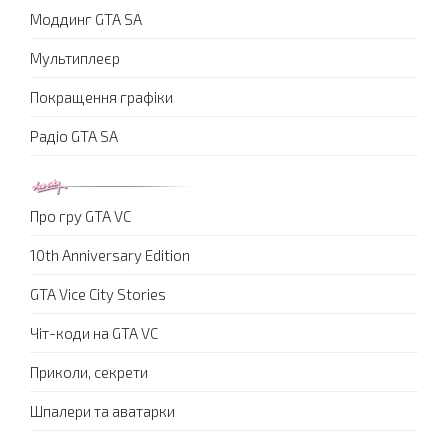
Моддинг GTA SA
Мультиплеєр
Покращення графіки
Радіо GTA SA
Про гру GTA VC
10th Anniversary Edition
GTA Vice City Stories
Чіт-коди на GTA VC
Приколи, секрети
Шпалери та аватарки