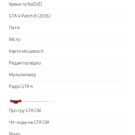
Кряки та NoDVD
GTA 4 Patch 8 (2016)
Патчі
Місто
Карти місцевості
Редактор відео
Мультиплеєр
Радіо GTA 4
Про гру GTA CW
Чіт-коди на GTA CW
Відео