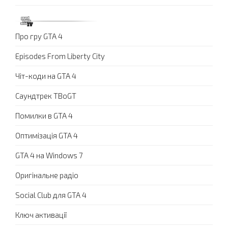
Про гру GTA 4
Episodes From Liberty City
Чіт-коди на GTA 4
Саундтрек TBoGT
Помилки в GTA 4
Оптимізація GTA 4
GTA 4 на Windows 7
Оригінальне радіо
Social Club для GTA 4
Ключ активації