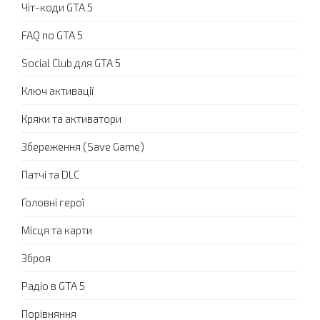
Чіт-коди GTA 5
FAQ по GTA 5
Social Club для GTA 5
Ключ активації
Кряки та активатори
Збереження (Save Game)
Патчі та DLC
Головні герої
Місця та карти
Зброя
Радіо в GTA 5
Порівняння