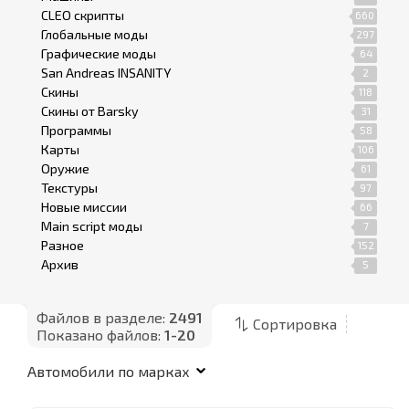
CLEO скрипты
660
Глобальные моды
297
Графические моды
64
San Andreas INSANITY
2
Скины
118
Скины от Barsky
31
Программы
58
Карты
106
Оружие
61
Текстуры
97
Новые миссии
66
Main script моды
7
Разное
152
Архив
5
Файлов в разделе:
2491
Сортировка
Показано файлов:
1-20