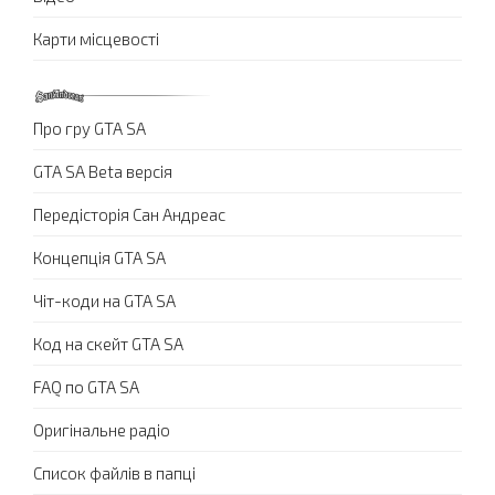
Карти місцевості
Про гру GTA SA
GTA SA Beta версія
Передісторія Сан Андреас
Концепція GTA SA
Чіт-коди на GTA SA
Код на скейт GTA SA
FAQ по GTA SA
Оригінальне радіо
Список файлів в папці