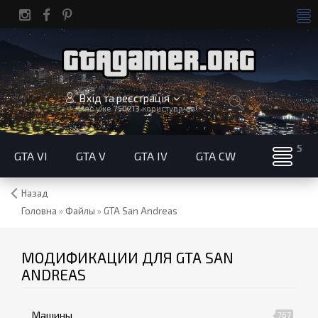
Вхід та реєстрація
Нас уже
750213
користувачів!
GTA VI
GTA V
GTA IV
GTA CW
Назад
Головна
»
Файлы
»
GTA San Andreas
МОДИФИКАЦИИ ДЛЯ GTA SAN
ANDREAS
Машины
767