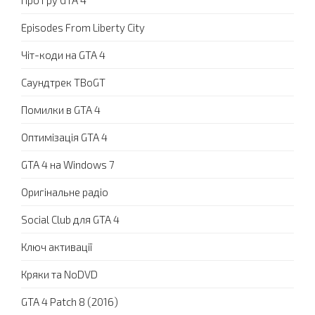
Про гру GTA 4
Episodes From Liberty City
Чіт-коди на GTA 4
Саундтрек TBoGT
Помилки в GTA 4
Оптимізація GTA 4
GTA 4 на Windows 7
Оригінальне радіо
Social Club для GTA 4
Ключ активації
Кряки та NoDVD
GTA 4 Patch 8 (2016)