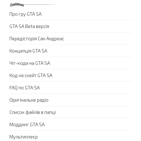
Про гру GTA SA
GTA SA Beta версія
Передісторія Сан Андреас
Концепція GTA SA
Чіт-коди на GTA SA
Код на скейт GTA SA
FAQ по GTA SA
Оригінальне радіо
Список файлів в папці
Моддинг GTA SA
Мультиплеєр