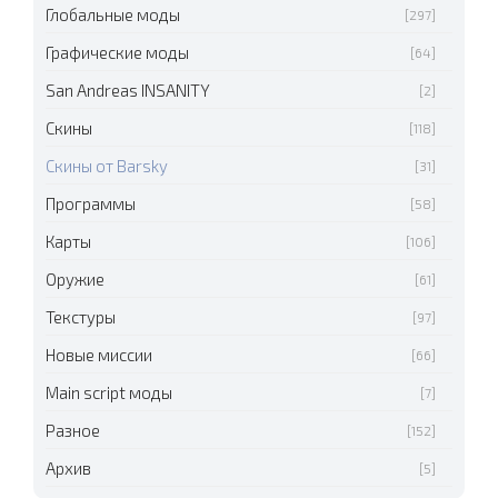
Глобальные моды
[297]
Графические моды
[64]
San Andreas INSANITY
[2]
Скины
[118]
Скины от Barsky
[31]
Программы
[58]
Карты
[106]
Оружие
[61]
Текстуры
[97]
Новые миссии
[66]
Main script моды
[7]
Разное
[152]
Архив
[5]