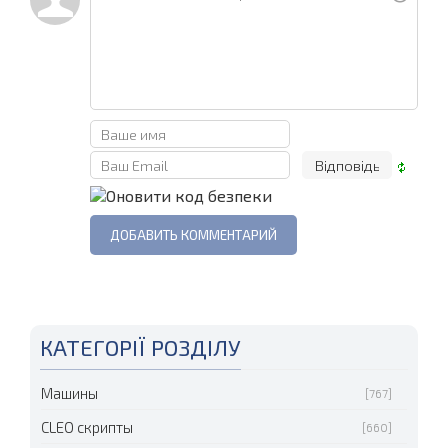
КАТЕГОРІЇ РОЗДІЛУ
Машины
[767]
CLEO скрипты
[660]