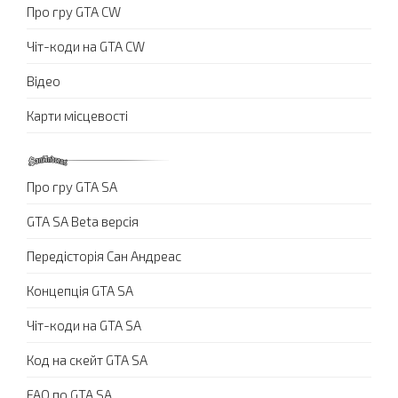
Про гру GTA CW
Чіт-коди на GTA CW
Відео
Карти місцевості
Про гру GTA SA
GTA SA Beta версія
Передісторія Сан Андреас
Концепція GTA SA
Чіт-коди на GTA SA
Код на скейт GTA SA
FAQ по GTA SA