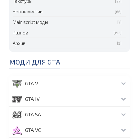
Текстуры
[97]
Новые миссии
[66]
Main script моды
[7]
Разное
[152]
Архив
[5]
МОДИ ДЛЯ GTA
GTA V
GTA IV
GTA SA
GTA VC