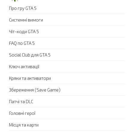
Про гру GTA 5
Системні вимоги
Чіт-коди GTA 5
FAQ по GTA 5
Social Club для GTA 5
Ключ активації
Кряки та активатори
Збереження (Save Game)
Патчі та DLC
Головні герої
Місця та карти