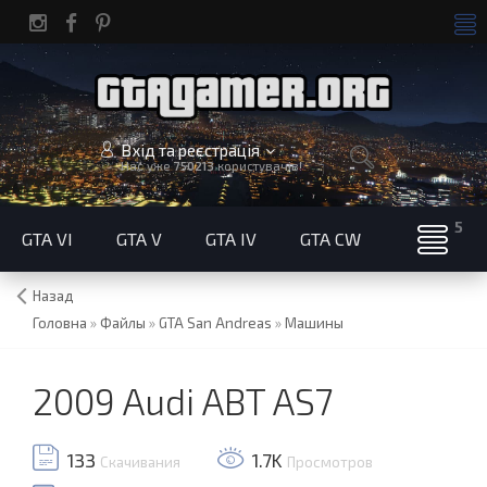
Вхід та реєстрація
Нас уже
750213
користувачів!
GTA VI
GTA V
GTA IV
GTA CW
Назад
Головна
»
Файлы
»
GTA San Andreas
»
Машины
2009 Audi ABT AS7
133
1.7K
Скачивания
Просмотров