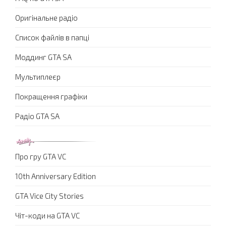
Оригінальне радіо
Список файлів в папці
Моддинг GTA SA
Мультиплеєр
Покращення графіки
Радіо GTA SA
Про гру GTA VC
10th Anniversary Edition
GTA Vice City Stories
Чіт-коди на GTA VC