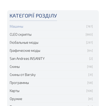
КАТЕГОРІЇ РОЗДІЛУ
Машины
[767]
CLEO скрипты
[660]
Глобальные моды
[297]
Графические моды
[64]
San Andreas INSANITY
[2]
Скины
[118]
Скины от Barsky
[31]
Программы
[58]
Карты
[106]
Оружие
[61]