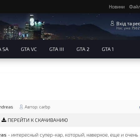
Новини
Фай
Вхід та ре
Нас уже
7502
A SA
GTA VC
GTA III
GTA 2
GTA 1
ndreas
Автор: carbp
ПЕРЕЙТИ К СКАЧИВАНИЮ
eas
- интересный супер-кар, который, наверное, еще и очень