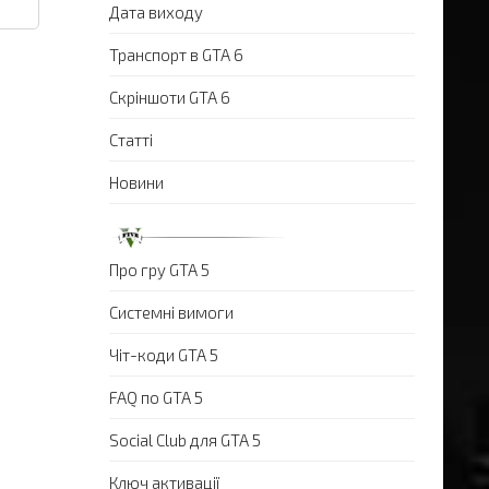
Дата виходу
Транспорт в GTA 6
Скріншоти GTA 6
Статті
Новини
Про гру GTA 5
Системні вимоги
Чіт-коди GTA 5
FAQ по GTA 5
Social Club для GTA 5
Ключ активації