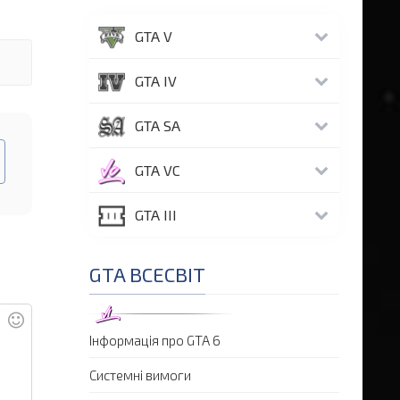
GTA V
GTA IV
GTA SA
GTA VC
GTA III
GTA ВСЕСВІТ
Інформація про GTA 6
Системні вимоги