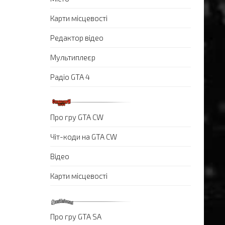
Карти місцевості
Редактор відео
Мультиплеєр
Радіо GTA 4
Про гру GTA CW
Чіт-коди на GTA CW
Відео
Карти місцевості
Про гру GTA SA