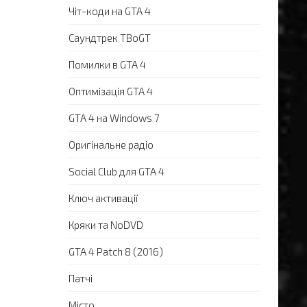
Чіт-коди на GTA 4
Саундтрек TBoGT
Помилки в GTA 4
Оптимізація GTA 4
GTA 4 на Windows 7
Оригінальне радіо
Social Club для GTA 4
Ключ активації
Кряки та NoDVD
GTA 4 Patch 8 (2016)
Патчі
Місто