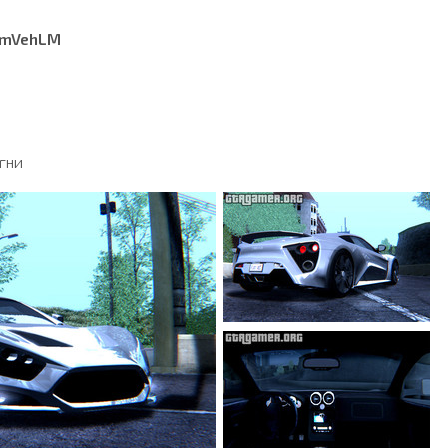
 ImVehLM
гни