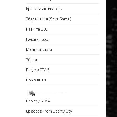
Кряки та активатори
Збереження (Save Game)
Патчі та DLC
Головні герої
Місця та карти
Зброя
Радіо в GTA 5
Порівняння
Про гру GTA 4
Episodes From Liberty City