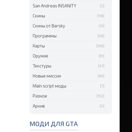
San Andreas INSANITY
[2]
Скины
[118]
Скины от Barsky
[31]
Программы
[58]
Карты
[106]
Оружие
[61]
Текстуры
[97]
Новые миссии
[66]
Main script моды
[7]
Разное
[152]
Архив
[5]
МОДИ ДЛЯ GTA