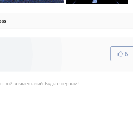
eas
6
л свой комментарий. Будьте первым!