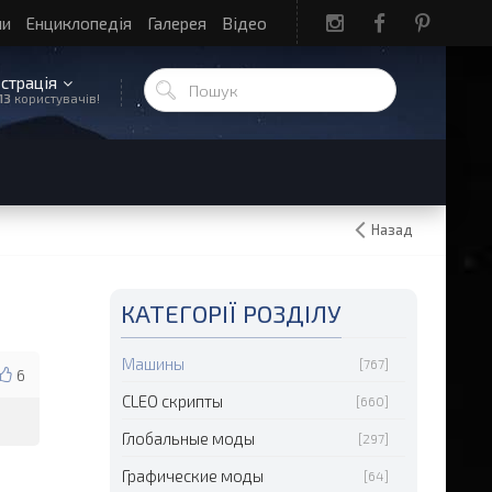
ли
Енциклопедія
Галерея
Відео
єстрація
13
користувачів!
Назад
КАТЕГОРІЇ РОЗДІЛУ
Машины
[767]
6
CLEO скрипты
[660]
Глобальные моды
[297]
Графические моды
[64]