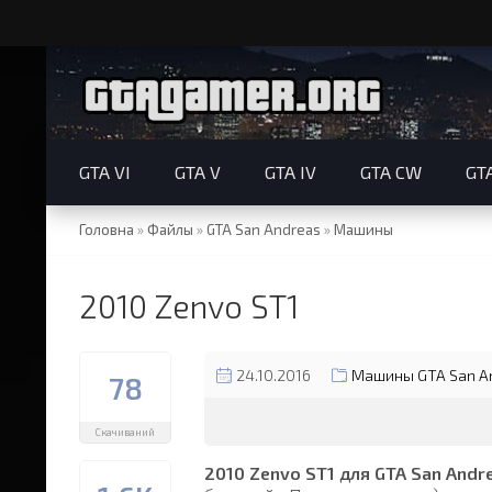
GTA VI
GTA V
GTA IV
GTA CW
GT
Головна
»
Файлы
»
GTA San Andreas
»
Машины
2010 Zenvo ST1
24.10.2016
Машины GTA San A
78
Скачиваний
2010 Zenvo ST1 для GTA San Andr