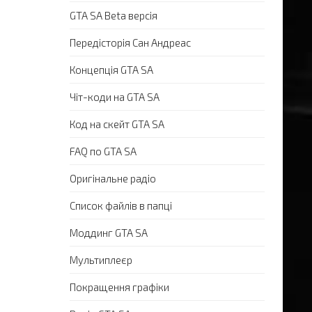
GTA SA Beta версія
Передісторія Сан Андреас
Концепція GTA SA
Чіт-коди на GTA SA
Код на скейт GTA SA
FAQ по GTA SA
Оригінальне радіо
Список файлів в папці
Моддинг GTA SA
Мультиплеєр
Покращення графіки