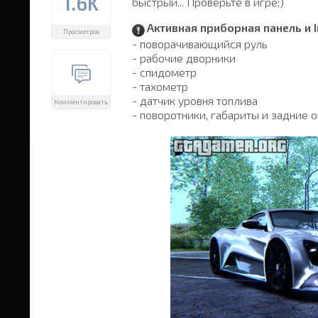
1.6K
быстрый... Проверьте в игре;)
Активная приборная панель и
Просмотров
- поворачивающийся руль
- рабочие дворники
- спидометр
- тахометр
- датчик уровня топлива
Комментировать
- поворотники, габариты и задние о