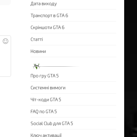
Дата виходу
Транспорт в GTA 6
Скріншоти GTA 6
Статті
Новини
Про гру GTA 5
Системні вимоги
Чіт-коди GTA 5
FAQ по GTA 5
Social Club для GTA 5
Ключ активації