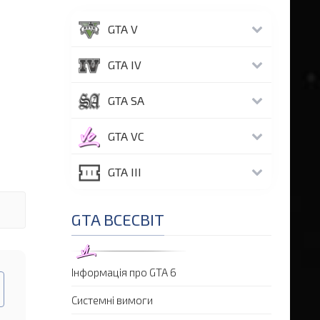
GTA V
GTA IV
GTA SA
GTA VC
GTA III
GTA ВСЕСВІТ
Інформація про GTA 6
Системні вимоги