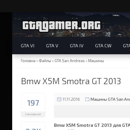
GTA VI
GTA V
GTA IV
GTA CW
GT
Головна
»
Файлы
»
GTA San Andreas
»
Машины
Bmw X5M Smotra GT 2013
11.11.2016
Машины GTA San An
197
Скачиваний
Bmw X5M Smotra GT 2013 для GTA