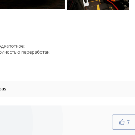
одкапотное;
 полностью переработан;
eas
7