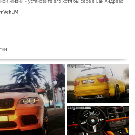
льной жизни - установите его хотя бы себе в Сан Андреас!
 ImVehLM
гни