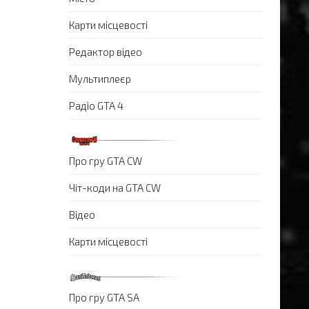
Карти місцевості
Редактор відео
Мультиплеєр
Радіо GTA 4
Про гру GTA CW
Чіт-коди на GTA CW
Відео
Карти місцевості
Про гру GTA SA