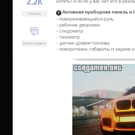
2.2K
хотеть! И если у вас нет его в реа
Активная приборная панель и
Просмотр
- поворачивающийся руль
- рабочие дворники
- спидометр
- тахометр
- датчик уровня топлива
Комментировать
- поворотники, габариты и задние о