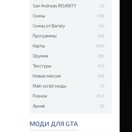
San Andreas INSANITY
[2]
Скины
[118]
Скины от Barsky
[31]
Программы
[58]
Карты
[106]
Оружие
[61]
Текстуры
[97]
Новые миссии
[66]
Main script моды
[7]
Разное
[152]
Архив
[5]
МОДИ ДЛЯ GTA