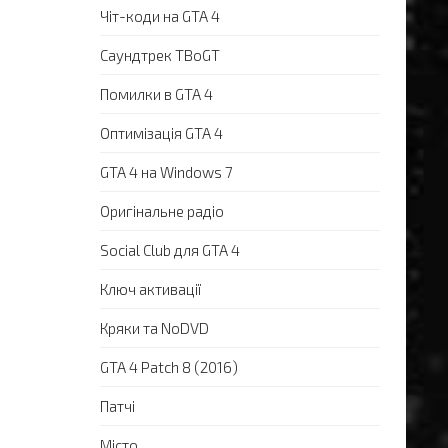
Чіт-коди на GTA 4
Саундтрек TBoGT
Помилки в GTA 4
Оптимізація GTA 4
GTA 4 на Windows 7
Оригінальне радіо
Social Club для GTA 4
Ключ активації
Кряки та NoDVD
GTA 4 Patch 8 (2016)
Патчі
Місто