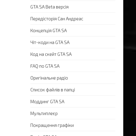
GTA SA Beta версія
Передісторія Сан Андреас
Концепція GTA SA
Чіт-коди на GTA SA
Код на скейт GTA SA
FAQ по GTA SA
Оригінальне радіо
Список файлів в папці
Моддинг GTA SA
Мультиплеєр
Покращення графіки