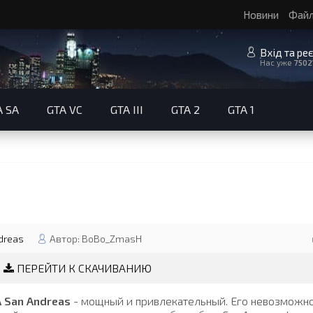
Новини
Фай
Вхід та ре
Нас уже
7502
A SA
GTA VC
GTA III
GTA 2
GTA 1
dreas
Автор: BoBo_ZmasH
ПЕРЕЙТИ К СКАЧИВАНИЮ
 San Andreas
- мощный и привлекательный. Его невозможно