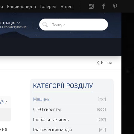
ли
Енциклопедія
Галерея
Відео
єстрація
13
користувачів!
Назад
КАТЕГОРІЇ РОЗДІЛУ
Машины
[767]
7
CLEO скрипты
[660]
Глобальные моды
[297]
 не
Графические моды
[64]