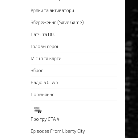
Кряки та активатори
Збереження (Save Game)
Патчі та DLC
Головні герої
Місця та карти
Зброя
Радіо в GTA 5
Порівняння
Про гру GTA 4
Episodes From Liberty City