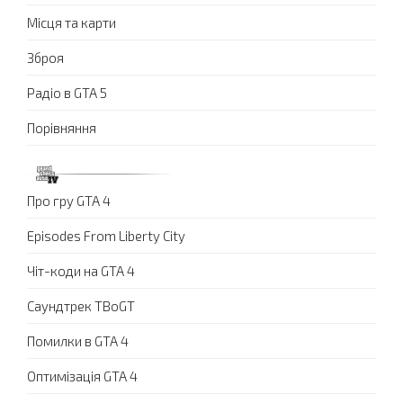
Місця та карти
Зброя
Радіо в GTA 5
Порівняння
Про гру GTA 4
Episodes From Liberty City
Чіт-коди на GTA 4
Саундтрек TBoGT
Помилки в GTA 4
Оптимізація GTA 4