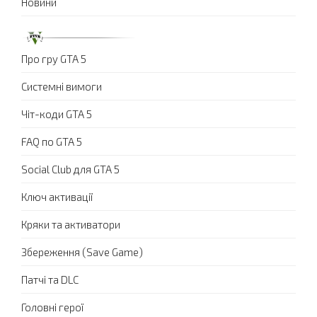
Новини
Про гру GTA 5
Системні вимоги
Чіт-коди GTA 5
FAQ по GTA 5
Social Club для GTA 5
Ключ активації
Кряки та активатори
Збереження (Save Game)
Патчі та DLC
Головні герої