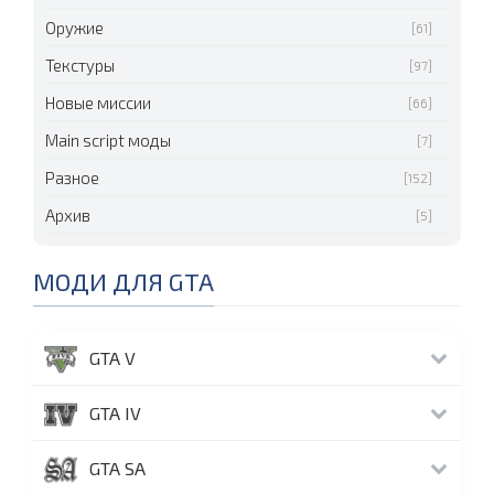
Оружие
[61]
Текстуры
[97]
Новые миссии
[66]
Main script моды
[7]
Разное
[152]
Архив
[5]
МОДИ ДЛЯ GTA
GTA V
GTA IV
GTA SA