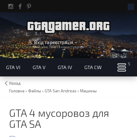
Вхід та реєстрація
Нас уже
750213
користувачів!
GTA VI
GTA V
GTA IV
GTA CW
Назад
Головна
»
Файлы
»
GTA San Andreas
»
Машины
GTA 4 мусоровоз для
GTA SA