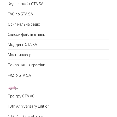
Код на скейт GTA SA
FAQ по GTA SA
Оригінальне радіо
Список файлів в папці
Моддинг GTA SA
Мультиплеєр
Покращення графіки
Радіо GTA SA
Про гру GTA VC
10th Anniversary Edition
GTA Vice City Stories