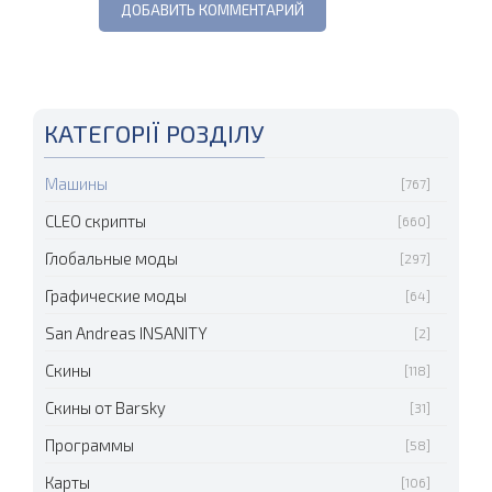
КАТЕГОРІЇ РОЗДІЛУ
Машины
[767]
CLEO скрипты
[660]
Глобальные моды
[297]
Графические моды
[64]
San Andreas INSANITY
[2]
Скины
[118]
Скины от Barsky
[31]
Программы
[58]
Карты
[106]