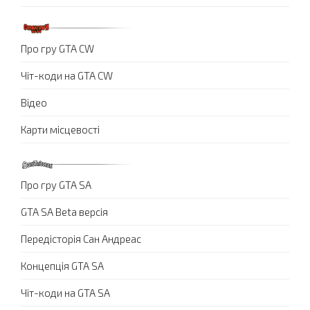
Про гру GTA CW
Чіт-коди на GTA CW
Відео
Карти місцевості
Про гру GTA SA
GTA SA Beta версія
Передісторія Сан Андреас
Концепція GTA SA
Чіт-коди на GTA SA