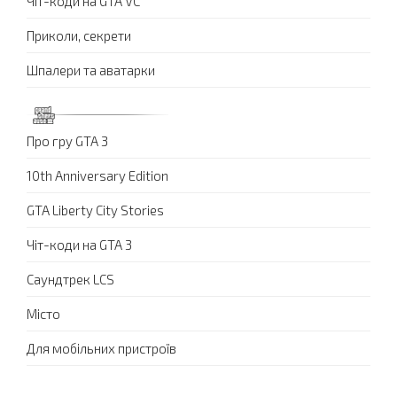
Чіт-коди на GTA VC
Приколи, секрети
Шпалери та аватарки
Про гру GTA 3
10th Anniversary Edition
GTA Liberty City Stories
Чіт-коди на GTA 3
Саундтрек LCS
Місто
Для мобільних пристроїв