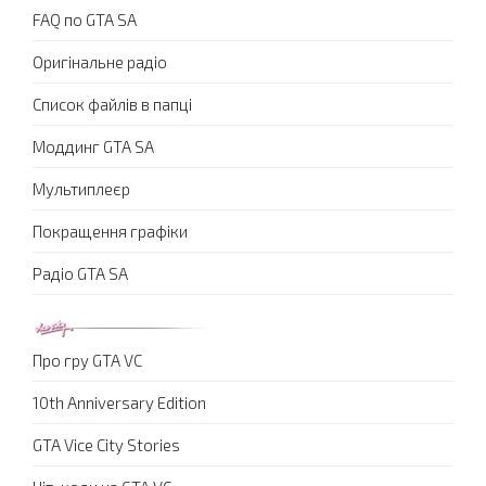
FAQ по GTA SA
Оригінальне радіо
Список файлів в папці
Моддинг GTA SA
Мультиплеєр
Покращення графіки
Радіо GTA SA
Про гру GTA VC
10th Anniversary Edition
GTA Vice City Stories