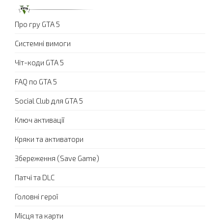
Про гру GTA 5
Системні вимоги
Чіт-коди GTA 5
FAQ по GTA 5
Social Club для GTA 5
Ключ активації
Кряки та активатори
Збереження (Save Game)
Патчі та DLC
Головні герої
Місця та карти