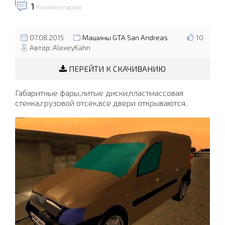
1
Комментарий
07.08.2015
Машины GTA San Andreas
10
Автор: AlexeyKahn
ПЕРЕЙТИ К СКАЧИВАНИЮ
Габаритные фары,литые диски,пластмассовая
стенка,грузовой отсек,все двери открываются.