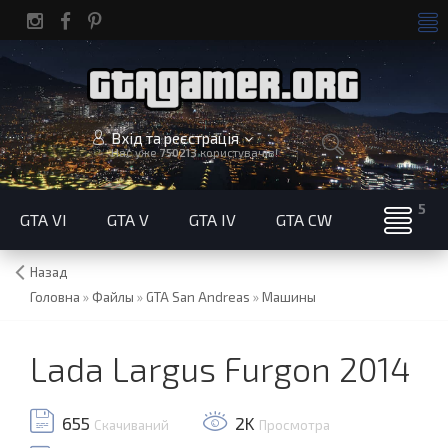
Вхід та реєстрація
Нас уже
750213
користувачів!
GTA VI
GTA V
GTA IV
GTA CW
Назад
Головна
»
Файлы
»
GTA San Andreas
»
Машины
Lada Largus Furgon 2014
655
2K
Скачиваний
Просмотра