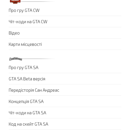
Про гру GTA CW
Чіт-коди на GTA CW
Відео
Карти місцевості
Про гру GTA SA
GTA SA Beta версія
Передісторія Сан Андреас
Концепція GTA SA
Чіт-коди на GTA SA
Код на скейт GTA SA