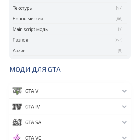
Текстуры
[97]
Новые миссии
[66]
Main script моды
[7]
Разное
[152]
Архив
[5]
МОДИ ДЛЯ GTA
GTA V
GTA IV
GTA SA
GTA VC