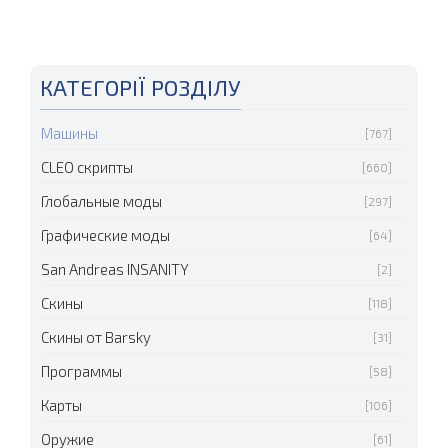
КАТЕГОРІЇ РОЗДІЛУ
Машины
[767]
CLEO скрипты
[660]
Глобальные моды
[297]
Графические моды
[64]
San Andreas INSANITY
[2]
Скины
[118]
Скины от Barsky
[31]
Программы
[58]
Карты
[106]
Оружие
[61]