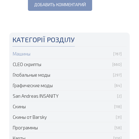
КАТЕГОРІЇ РОЗДІЛУ
Машины
[767]
CLEO скрипты
[660]
Глобальные моды
[297]
Графические моды
[64]
San Andreas INSANITY
[2]
Скины
[118]
Скины от Barsky
[31]
Программы
[58]
Карты
[106]