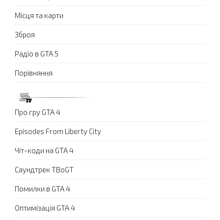
Місця та карти
Зброя
Радіо в GTA 5
Порівняння
Про гру GTA 4
Episodes From Liberty City
Чіт-коди на GTA 4
Саундтрек TBoGT
Помилки в GTA 4
Оптимізація GTA 4