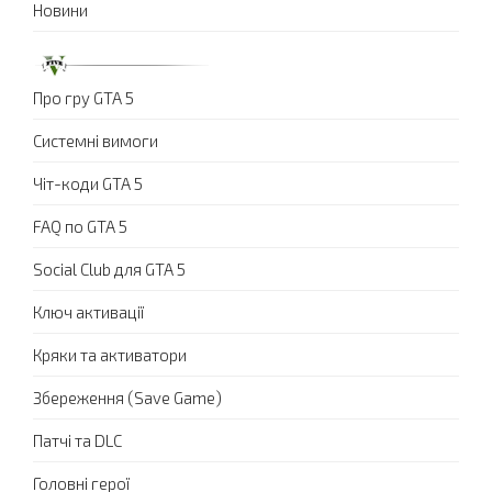
Новини
Про гру GTA 5
Системні вимоги
Чіт-коди GTA 5
FAQ по GTA 5
Social Club для GTA 5
Ключ активації
Кряки та активатори
Збереження (Save Game)
Патчі та DLC
Головні герої