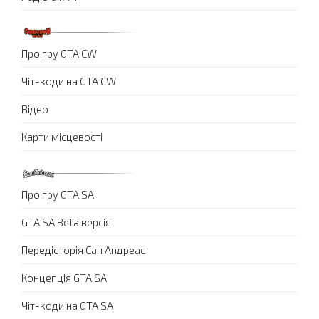
Про гру GTA CW
Чіт-коди на GTA CW
Відео
Карти місцевості
Про гру GTA SA
GTA SA Beta версія
Передісторія Сан Андреас
Концепція GTA SA
Чіт-коди на GTA SA