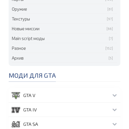
Оружие
[61]
Текстуры
[97]
Новые миссии
[66]
Main script моды
[7]
Разное
[152]
Архив
[5]
МОДИ ДЛЯ GTA
GTA V
GTA IV
GTA SA