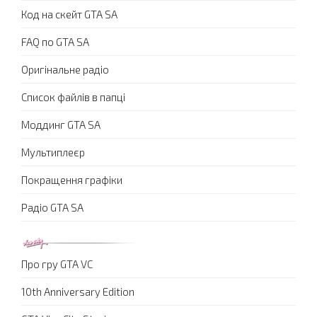
Код на скейт GTA SA
FAQ по GTA SA
Оригінальне радіо
Список файлів в папці
Моддинг GTA SA
Мультиплеєр
Покращення графіки
Радіо GTA SA
Про гру GTA VC
10th Anniversary Edition