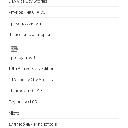
GTA Vice City Stories
Чіт-коди на GTA VC
Приколи, секрети
Шпалери та аватарки
Про гру GTA 3
10th Anniversary Edition
GTA Liberty City Stories
Чіт-коди на GTA 3
Саундтрек LCS
Місто
Для мобільних пристроїв