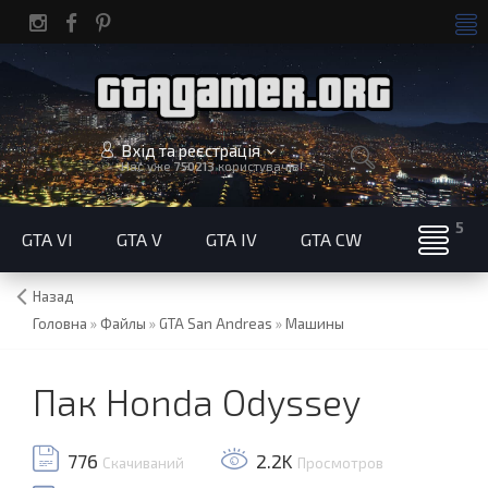
Вхід та реєстрація
Нас уже
750213
користувачів!
GTA VI
GTA V
GTA IV
GTA CW
Назад
Головна
»
Файлы
»
GTA San Andreas
»
Машины
Пак Honda Odyssey
776
2.2K
Скачиваний
Просмотров