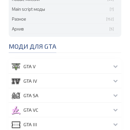
Main script моды
[7]
Разное
[152]
Архив
[5]
МОДИ ДЛЯ GTA
GTA V
GTA IV
GTA SA
GTA VC
GTA III