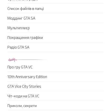
Список файлів в папці
Моддинг GTA SA
Мультиплеєр
Покращення графіки
Радіо GTA SA
Про гру GTA VC
10th Anniversary Edition
GTA Vice City Stories
Чіт-коди на GTA VC
Приколи, секрети