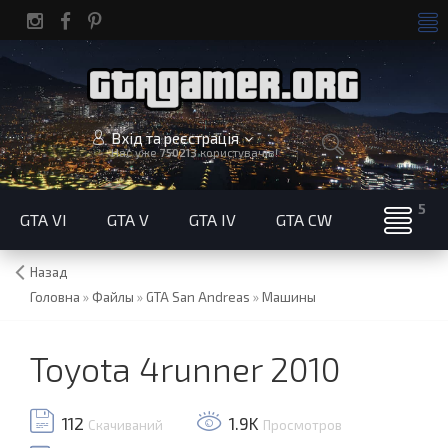
Вхід та реєстрація
Нас уже
750213
користувачів!
GTA VI
GTA V
GTA IV
GTA CW
Назад
Головна
»
Файлы
»
GTA San Andreas
»
Машины
Toyota 4runner 2010
112
1.9K
Скачиваний
Просмотров