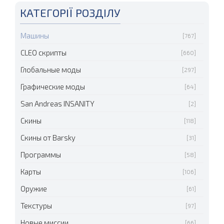
КАТЕГОРІЇ РОЗДІЛУ
Машины
[767]
CLEO скрипты
[660]
Глобальные моды
[297]
Графические моды
[64]
San Andreas INSANITY
[2]
Скины
[118]
Скины от Barsky
[31]
Программы
[58]
Карты
[106]
Оружие
[61]
Текстуры
[97]
Новые миссии
[66]