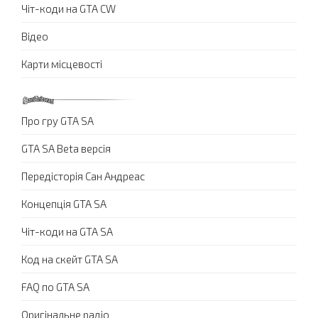
Чіт-коди на GTA CW
Відео
Карти місцевості
Про гру GTA SA
GTA SA Beta версія
Передісторія Сан Андреас
Концепція GTA SA
Чіт-коди на GTA SA
Код на скейт GTA SA
FAQ по GTA SA
Оригінальне радіо