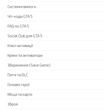
Системні вимоги
Чіт-коди GTA 5
FAQ по GTA 5
Social Club для GTA 5
Ключ активації
Кряки та активатори
Збереження (Save Game)
Патчі та DLC
Головні герої
Місця та карти
Зброя