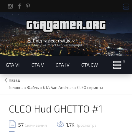
Вхід та реєстрація
Нас уже
750213
користувачів!
GTA VI
GTA V
GTA IV
GTA CW
Назад
Головна
»
Файлы
»
GTA San Andreas
»
CLEO скрипты
CLEO Hud GHETTO #1
57
1.7K
Скачиваний
Просмотра