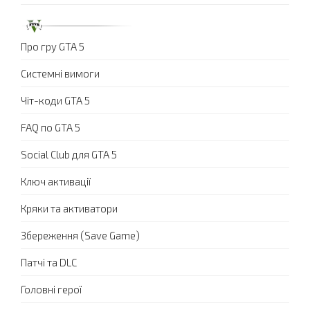
Про гру GTA 5
Системні вимоги
Чіт-коди GTA 5
FAQ по GTA 5
Social Club для GTA 5
Ключ активації
Кряки та активатори
Збереження (Save Game)
Патчі та DLC
Головні герої