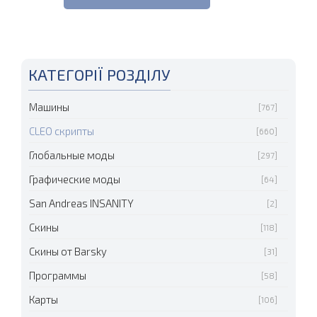
КАТЕГОРІЇ РОЗДІЛУ
Машины
[767]
CLEO скрипты
[660]
Глобальные моды
[297]
Графические моды
[64]
San Andreas INSANITY
[2]
Скины
[118]
Скины от Barsky
[31]
Программы
[58]
Карты
[106]