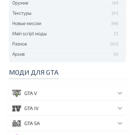
Оружие
[61]
Текстуры
[97]
Новые миссии
[66]
Main script моды
[7]
Разное
[152]
Архив
[5]
МОДИ ДЛЯ GTA
GTA V
GTA IV
GTA SA