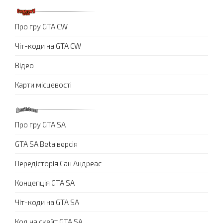
Про гру GTA CW
Чіт-коди на GTA CW
Відео
Карти місцевості
Про гру GTA SA
GTA SA Beta версія
Передісторія Сан Андреас
Концепція GTA SA
Чіт-коди на GTA SA
Код на скейт GTA SA